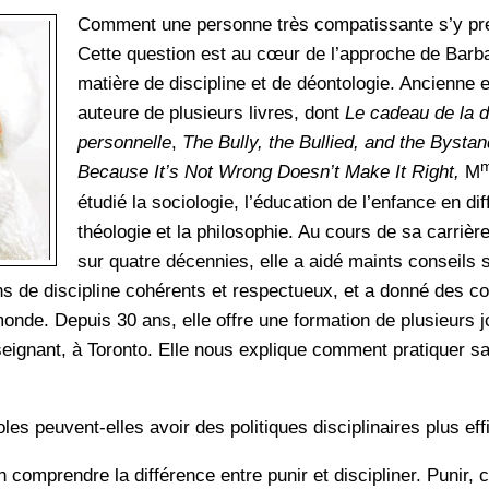
Comment une personne très compatissante s’y pre
Cette question est au cœur de l’approche de Barb
matière de discipline et de déontologie. Ancienne 
auteure de plusieurs livres, dont
Le cadeau de la d
personnelle
,
The Bully, the Bullied, and the Bysta
Because It’s Not Wrong Doesn’t Make It Right,
M
étudié la sociologie, l’éducation de l’enfance en diff
théologie et la philosophie. Au cours de sa carrièr
sur quatre décennies, elle a aidé maints conseils 
ns de discipline cohérents et respectueux, et a donné des c
onde. Depuis 30 ans, elle offre une formation de plusieurs jo
eignant, à Toronto. Elle nous explique comment pratiquer sa
es peuvent-elles avoir des politiques disciplinaires plus ef
n comprendre la différence entre punir et discipliner. Punir, c