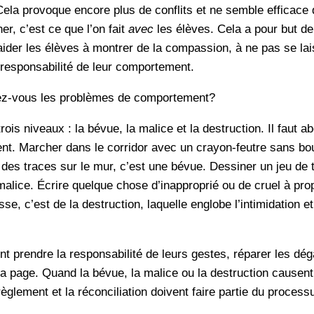
ela provoque encore plus de conflits et ne semble efficac
ner, c’est ce que l’on fait
avec
les élèves. Cela a pour but d
aider les élèves à montrer de la compassion, à ne pas se lai
e responsabilité de leur comportement.
z-vous les problèmes de comportement?
trois niveaux : la bévue, la malice et la destruction. Il faut 
nt. Marcher dans le corridor avec un crayon-feutre sans bo
des traces sur le mur, c’est une bévue. Dessiner un jeu de t
 malice. Écrire quelque chose d’inapproprié ou de cruel à pro
e, c’est de la destruction, laquelle englobe l’intimidation et 
t prendre la responsabilité de leurs gestes, réparer les dégâ
la page. Quand la bévue, la malice ou la destruction causent
 règlement et la réconciliation doivent faire partie du processu