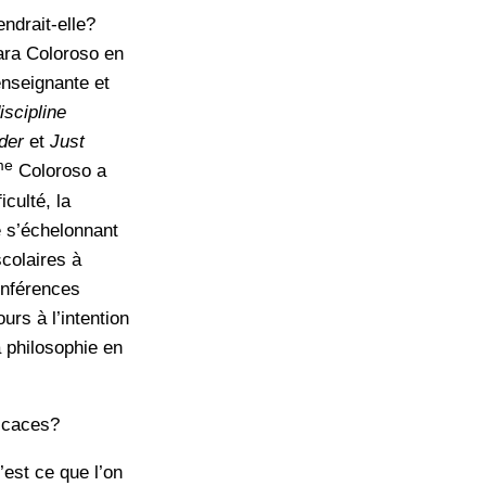
ndrait-elle?
ara Coloroso en
enseignante et
iscipline
nder
et
Just
me
Coloroso a
iculté, la
e s’échelonnant
scolaires à
onférences
urs à l’intention
 philosophie en
ficaces?
’est ce que l’on