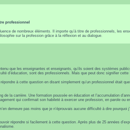
tre professionnel
nfluence de nombreux éléments. Il importe qu’à titre de professionnels, les en
losophie sur la profession grâce à la réflexion et au dialogue.
intenu que les enseignantes et enseignants, qu’ils soient des systèmes public
lté d’éducation, sont des professionnels. Mais que peut donc signifier cette
à répondre à cette question en disant simplement qu’un professionnel était que
long de la carrière. Une formation poussée en éducation et l’accumulation d’a
ngagement qui confirmait son habileté à exercer une profession, en parole ou e
 n’en demeure pas moins que je n’éprouvais aucune difficulté à dire pourquoi j’
ouvoir répondre si facilement à cette question. Après plus de 25 années d’exp
nnalisme.