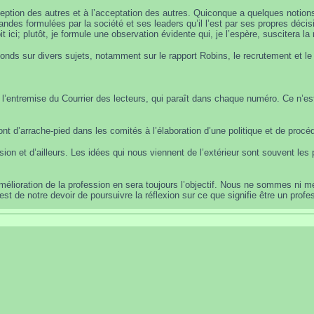
ception des autres et à l’acceptation des autres. Quiconque a quelques notions
andes formulées par la société et ses leaders qu’il l’est par ses propres décisi
it ici; plutôt, je formule une observation évidente qui, je l’espère, suscitera la
fonds sur divers sujets, notamment sur le rapport Robins, le recrutement et le
ntremise du Courrier des lecteurs, qui paraît dans chaque numéro. Ce n’est 
t d’arrache-pied dans les comités à l’élaboration d’une politique et de procédu
on et d’ailleurs. Les idées qui nous viennent de l’extérieur sont souvent les pl
amélioration de la profession en sera toujours l’objectif. Nous ne sommes ni m
 est de notre devoir de poursuivre la réflexion sur ce que signifie être un prof