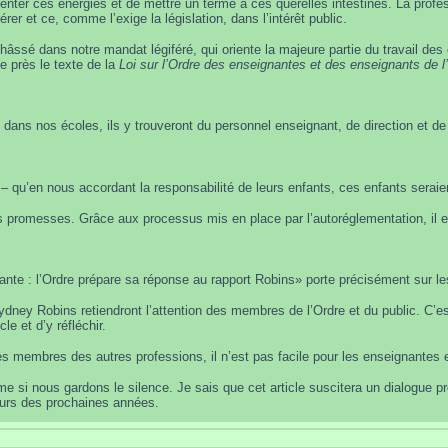
nter ces énergies et de mettre un terme à ces querelles intestines. La professio
rer et ce, comme l’exige la législation, dans l’intérêt public.
châssé dans notre mandat légiféré, qui oriente la majeure partie du travail de
e près le texte de la
Loi sur l’Ordre des enseignantes et des enseignants de l
ns nos écoles, ils y trouveront du personnel enseignant, de direction et de su
 qu’en nous accordant la responsabilité de leurs enfants, ces enfants seraien
 promesses. Grâce aux processus mis en place par l’autoréglementation, il es
ante : l’Ordre prépare sa réponse au rapport Robins» porte précisément sur le
ney Robins retiendront l’attention des membres de l’Ordre et du public. C’est
le et d’y réfléchir.
es membres des autres professions, il n’est pas facile pour les enseignantes e
ème si nous gardons le silence. Je sais que cet article suscitera un dialogue 
ours des prochaines années.