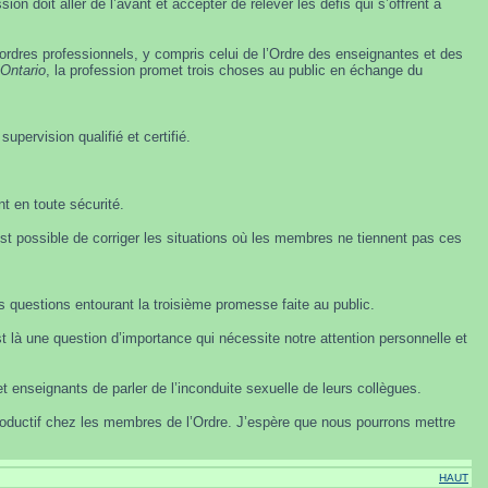
n doit aller de l’avant et accepter de relever les défis qui s’offrent à
s ordres professionnels, y compris celui de l’Ordre des enseignantes et des
’Ontario
, la profession promet trois choses au public en échange du
pervision qualifié et certifié.
t en toute sécurité.
t possible de corriger les situations où les membres ne tiennent pas ces
s questions entourant la troisième promesse faite au public.
 là une question d’importance qui nécessite notre attention personnelle et
t enseignants de parler de l’inconduite sexuelle de leurs collègues.
productif chez les membres de l’Ordre. J’espère que nous pourrons mettre
HAUT