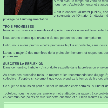
À mon avis, le temps est venu de réorie
nous, soit s’autoréglementer et s’autogé
C’est le concept «d’intérêt public», en
enseignants de l’Ontario. En étudiant d
privilège de l’autoréglementation.
TROIS PROMESSES
Nous avons promis aux membres du public que s’ils envoient leurs enfants da
Nous avons promis que chacune de ces personnes serait compétente.
Enfin, nous avons promis – notre promesse la plus importante, sans doute –
La vaste majorité des membres de la profession honorent et respectent ces
promesses.
SUSCITER LA RÉFLEXION
Dans ce numéro, l’article «L’inconduite sexuelle dans la profession enseign
Au cours des prochains mois, le rapport et les recommandations du juge Syd
collective. J’espère sincèrement que vous prendrez le temps de lire cet artic
Ce sujet de discussion peut susciter un malaise chez certains. À l’instar d
Toutefois, nous ne pouvons améliorer notre attitude par rapport à ce probl
en commun nos points de vue sur cette question et sur bien d’autres au c