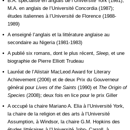
B.A. spécialisé en anglais de l’Université York (1981);
M.A. en anglais de l’Université Concordia (1987);
études italiennes à l’Université de Florence (1988-
1989)
A enseigné l’anglais et la littérature anglaise au
secondaire au Nigeria (1981-1983)
A publié six romans, dont le plus récent,
Sleep
, et une
biographie de Pierre Elliott Trudeau
Lauréat de l’Alistair MacLeod Award for Literary
Achievement (2006) et de deux Prix du Gouverneur
général pour
Lives of the Saints
(1990) et
The Origin of
Species
(2008); deux fois en lice pour le prix Giller
A occupé la chaire Mariano A. Elia à l’Université York,
la chaire de la religion et des arts à l’Université
Assumption, à Windsor, la chaire G.M. Hopkins des
études littéraires à l’Université John- Carroll, à