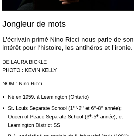
Jongleur de mots
L’écrivain primé Nino Ricci nous parle de son
intérêt pour l’histoire, les antihéros et l’ironie.
DE LAURA BICKLE
PHOTO : KEVIN KELLY
NOM :
Nino Ricci
Né en 1959, à Leamington (Ontario)
re
e
e
e
St. Louis Separate School (1
-2
et 6
-8
année);
e
e
Queen of Peace Separate School (3
-5
année); et
Leamington District SS