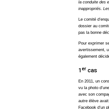
la conduite des 
inappropriés. Les
Le comité d’enquê
dossier au comité
pas la bonne déc
Pour exprimer se
avertissement, un
également décide
er
1
cas
En 2011, un conse
vu la photo d’un
avec son compagn
autre élève avai
Facebook d’un p