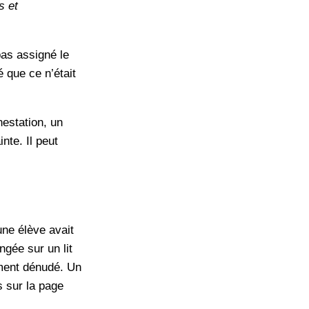
s et
pas assigné le
é que ce n’était
estation, un
nte. Il peut
une élève avait
ngée sur un lit
ement dénudé. Un
s sur la page