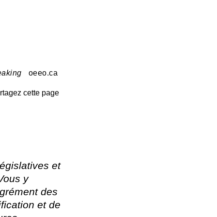
eaking
oeeo.ca
rtagez cette page
gislatives et
Vous y
agrément des
ication et de