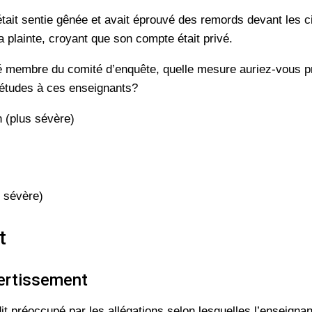
était sentie gênée et avait éprouvé des remords devant les 
a plainte, croyant que son compte était privé.
é membre du comité d’enquête, quelle mesure auriez-vous pr
iétudes à ces enseignants?
 (plus sévère)
 sévère)
t
ertissement
it préoccupé par les allégations selon lesquelles l’enseignant