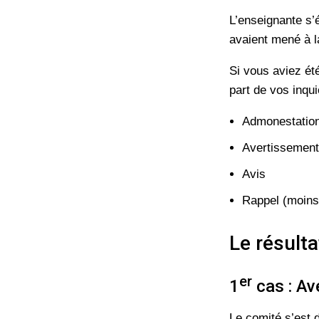
L’enseignante s’
avaient mené à l
Si vous aviez ét
part de vos inqu
Admonestation
Avertissement
Avis
Rappel (moins
Le résulta
er
1
cas : Av
Le comité s’est d