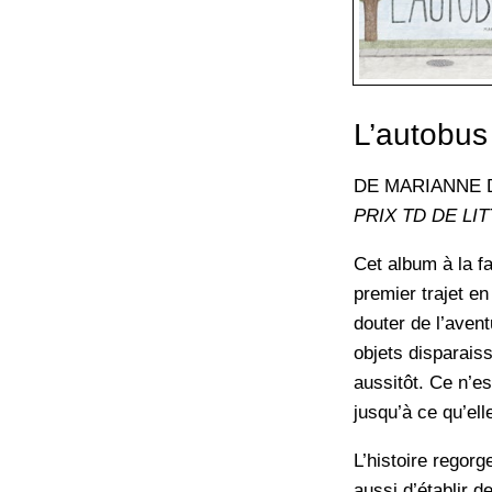
L’autobus
DE MARIANNE
PRIX TD DE LI
Cet album à la f
premier trajet en
douter de l’aven
objets disparais
aussitôt. Ce n’es
jusqu’à ce qu’ell
L’histoire regor
aussi d’établir d