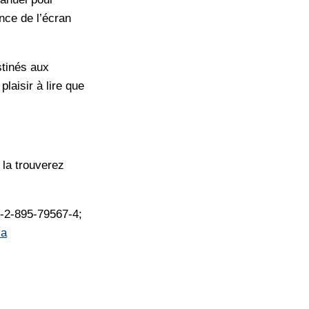
nce de l’écran
stinés aux
laisir à lire que
 la trouverez
-2-895-79567-4;
ca