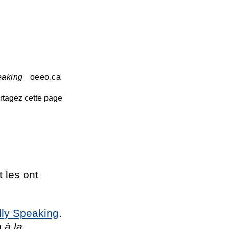
eaking
oeeo.ca
rtagez cette page
 les ont
lly Speaking
.
 à la