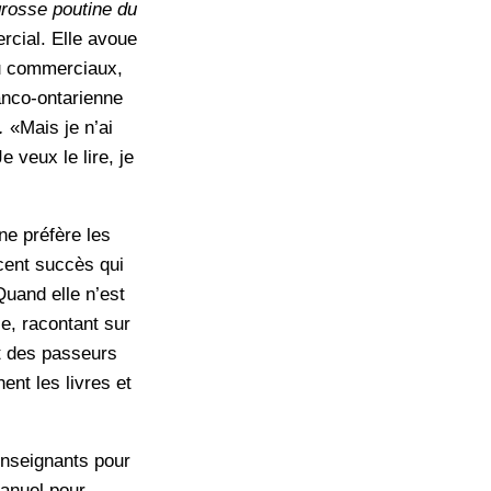
rosse poutine du
rcial. Elle avoue
ou commerciaux,
ranco-ontarienne
.
«Mais je n’ai
 veux le lire, je
ne préfère les
cent succès qui
Quand elle n’est
e, racontant sur
it des passeurs
ent les livres et
enseignants pour
manuel pour