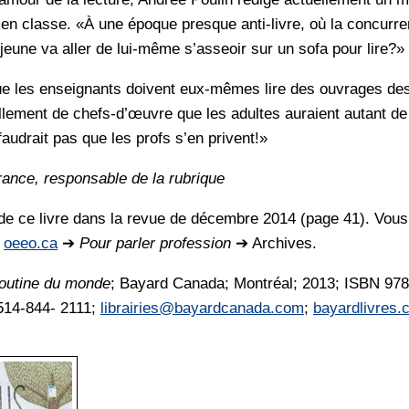
m en classe. «À une époque presque anti-livre, où la concurre
l jeune va aller de lui-même s’asseoir sur un sofa pour lire?»
que les enseignants doivent eux-mêmes lire des ouvrages de
ellement de chefs-d’œuvre que les adultes auraient autant de p
 faudrait pas que les profs s’en privent!»
ance, responsable de la rubrique
e de ce livre dans la revue de décembre 2014 (page 41). Vous
à
oeeo.ca
➔
Pour parler profession
➔ Archives.
poutine du monde
; Bayard Canada; Montréal; 2013; ISBN 978
 514-844- 2111;
librairies@bayardcanada.com
;
bayardlivres.