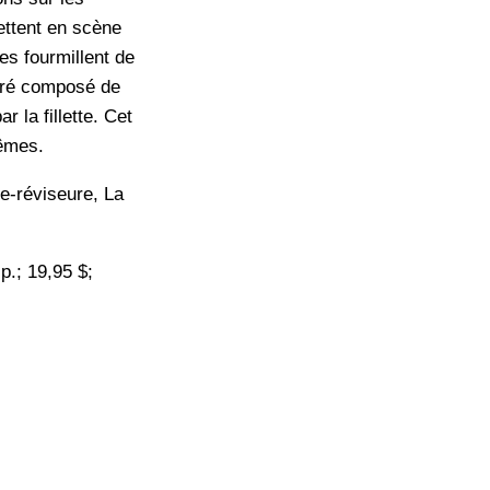
ettent en scène
s fourmillent de
aéré composé de
 la fillette. Cet
mêmes.
ce-réviseure, La
.; 19,95 $;