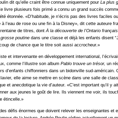
lin dit qu’elle craint être connue uniquement pour
La plus g
. Ce livre plusieurs fois primé a connu un grand succès comme
été étonnée. «D’habitude, je n’écris pas des livres faciles 
 à l’eau de rose ou une fin à la Disney», dit cette auteure f
trentaine de titres, dont
À la découverte de l’Ontario français
 grosse poutine
dans une classe et déjà les enfants disent “Je
 coup de chance que le titre soit aussi accrocheur.»
ste et intervenante en développement international, l’écrivai
eux, comme l’illustre son album
Pablo trouve un trésor,
un ré
rs d’enfants chiffonniers dans un bidonville sud-américain. 
lavier, elle aime se mettre en scène dans une salle de class
ue et anecdotique la vie d’auteur. «C’est important qu’il y a
nner aux jeunes le goût de lire. Ils viennent me voir, ils touch
e étincelle.»
des défis énormes que doivent relever les enseignantes et 
 amour de la lecture, Andrée Poulin rédige actuellement un 