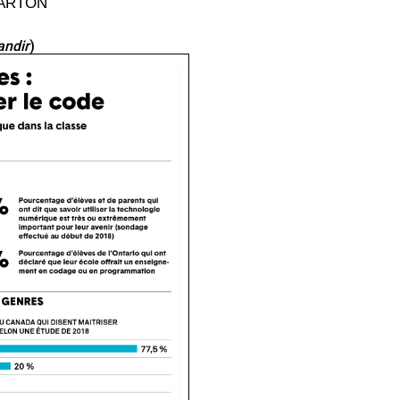
EARTON
andir
)