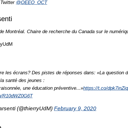
 Twitter
@OEEO_OCT
enti
 de Montréal. Chaire de recherche du Canada sur le numériq
rryUdM
dre les écrans? Des pistes de réponses dans: «La question d
la santé des jeunes :
raisonnée, une éducation préventive...»
https://t.co/dpk7inZi
com/R10dWZ0G6T
arsenti (@thierryUdM)
February 9, 2020
a