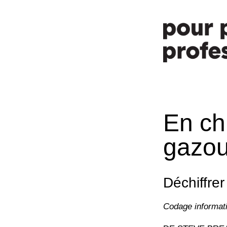
En chi
gazoui
Déchiffrer
Codage informati