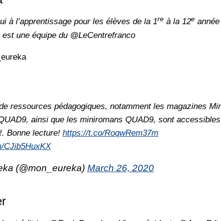
re
e
ui à l’apprentissage pour les élèves de la 1
à la 12
année 
a est une équipe du @LeCentrefranco
_eureka
 de ressources pédagogiques, notamment les magazines Mi
QUAD9, ainsi que les miniromans QUAD9, sont accessibles s
. Bonne lecture!
https://t.co/RoqwRem37m
om/CJib5HuxKX
eka (@mon_eureka)
March 26, 2020
er