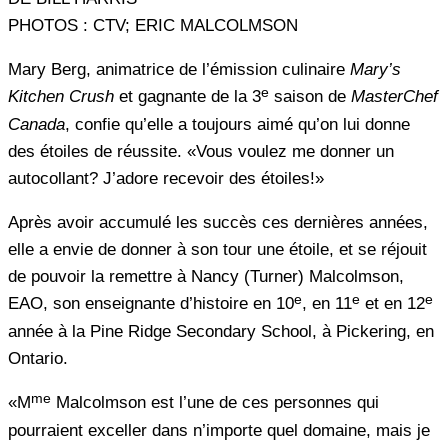
PHOTOS : CTV; ERIC MALCOLMSON
Mary Berg, animatrice de l’émission culinaire
Mary’s
e
Kitchen Crush
et gagnante de la 3
saison de
MasterChef
Canada
, confie qu’elle a toujours aimé qu’on lui donne
des étoiles de réussite. «Vous voulez me donner un
autocollant? J’adore recevoir des étoiles!»
Après avoir accumulé les succès ces dernières années,
elle a envie de donner à son tour une étoile, et se réjouit
de pouvoir la remettre à Nancy (Turner) Malcolmson,
e
e
e
EAO, son enseignante d’histoire en 10
, en 11
et en 12
année à la Pine Ridge Secondary School, à Pickering, en
Ontario.
me
«M
Malcolmson est l’une de ces personnes qui
pourraient exceller dans n’importe quel domaine, mais je