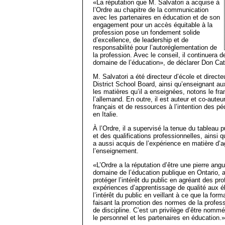
«La réputation que M. Salvatori a acquise à
l’Ordre au chapitre de la communication
avec les partenaires en éducation et de son
engagement pour un accès équitable à la
profession pose un fondement solide
d’excellence, de leadership et de
responsabilité pour l’autoréglementation de
la profession. Avec le conseil, il continuera d
domaine de l’éducation», de déclarer Don Catt
M. Salvatori a été directeur d’école et direct
District School Board, ainsi qu’enseignant au
les matières qu’il a enseignées, notons le fra
l’allemand. En outre, il est auteur et co-aut
français et de ressources à l’intention des p
en Italie.
À l’Ordre, il a supervisé la tenue du tableau
et des qualifications professionnelles, ainsi 
a aussi acquis de l’expérience en matière d
l’enseignement.
«L’Ordre a la réputation d’être une pierre ang
domaine de l’éducation publique en Ontario, af
protéger l’intérêt du public en agréant des pro
expériences d’apprentissage de qualité aux él
l’intérêt du public en veillant à ce que la fo
faisant la promotion des normes de la profes
de discipline. C’est un privilège d’être nommé 
le personnel et les partenaires en éducation.»