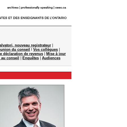
lvatori, nouveau registrateur
|
union du conseil
l
Vos collègues
|
re déclaration de revenus
|
Mise à jour
au conseil
|
Enquêtes
|
Audiences