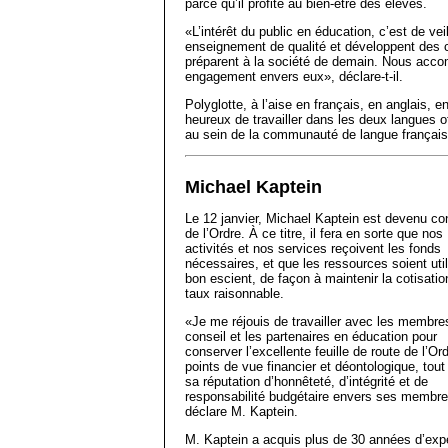
parce qu’il profite au bien-être des élèves.
«L’intérêt du public en éducation, c’est de vei
enseignement de qualité et développent des 
préparent à la société de demain. Nous accom
engagement envers eux», déclare-t-il.
Polyglotte, à l’aise en français, en anglais, e
heureux de travailler dans les deux langues off
au sein de la communauté de langue français
Michael Kaptein
Le 12 janvier, Michael Kaptein est devenu con
de l’Ordre. À ce titre, il fera en sorte que nos
activités et nos services reçoivent les fonds
nécessaires, et que les ressources soient uti
bon escient, de façon à maintenir la cotisatio
taux raisonnable.
«Je me réjouis de travailler avec les membres
conseil et les partenaires en éducation pour
conserver l’excellente feuille de route de l’Or
points de vue financier et déontologique, to
sa réputation d’honnêteté, d’intégrité et de
responsabilité budgétaire envers ses membre
déclare M. Kaptein.
M. Kaptein a acquis plus de 30 années d’expé