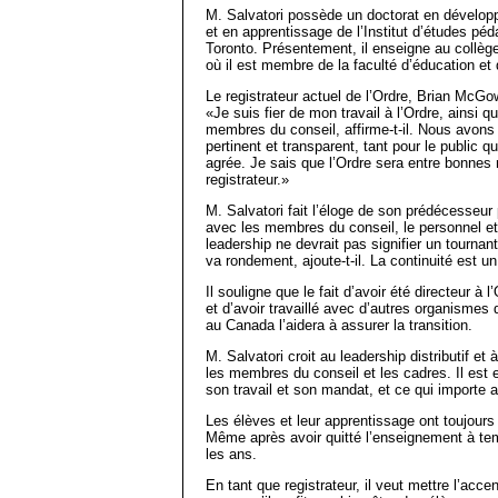
M. Salvatori possède un doctorat en dével
et en apprentissage de l’Institut d’études péd
Toronto. Présentement, il enseigne au collège
où il est membre de la faculté d’éducation et
Le registrateur actuel de l’Ordre, Brian McGow
«Je suis fier de mon travail à l’Ordre, ainsi 
membres du conseil, affirme-t-il. Nous avons 
pertinent et transparent, tant pour le public qu
agrée. Je sais que l’Ordre sera entre bonne
registrateur.»
M. Salvatori fait l’éloge de son prédécesseur
avec les membres du conseil, le personnel et
leadership ne devrait pas signifier un tournan
va rondement, ajoute-t-il. La continuité est u
Il souligne que le fait d’avoir été directeur à
et d’avoir travaillé avec d’autres organismes 
au Canada l’aidera à assurer la transition.
M. Salvatori croit au leadership distributif et
les membres du conseil et les cadres. Il est e
son travail et son mandat, et ce qui importe
Les élèves et leur apprentissage ont toujours
Même après avoir quitté l’enseignement à temp
les ans.
En tant que registrateur, il veut mettre l’ac