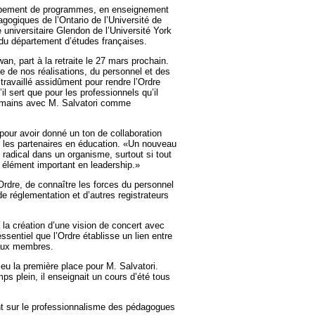
oppement de programmes, en enseignement
agogiques de l’Ontario de l’Université de
 universitaire Glendon de l’Université York
 du département d’études françaises.
an, part à la retraite le 27 mars prochain.
que de nos réalisations, du personnel et des
travaillé assidûment pour rendre l’Ordre
’il sert que pour les professionnels qu’il
s mains avec M. Salvatori comme
 pour avoir donné un ton de collaboration
 les partenaires en éducation. «Un nouveau
t radical dans un organisme, surtout si tout
n élément important en leadership.»
 l’Ordre, de connaître les forces du personnel
de réglementation et d’autres registrateurs
 à la création d’une vision de concert avec
ssentiel que l’Ordre établisse un lien entre
 aux membres.
 eu la première place pour M. Salvatori.
s plein, il enseignait un cours d’été tous
cent sur le professionnalisme des pédagogues