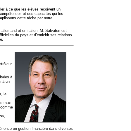
ller à ce que les élèves reçoivent un
compétences et des capacités qui les
plissons cette tâche par notre
n allemand et en italien, M. Salvatori est
icielles du pays et d’enrichir ses relations
e.
trôleur
lisées à
n à un
, le
dre aux
ut comme
s»,
rience en gestion financière dans diverses