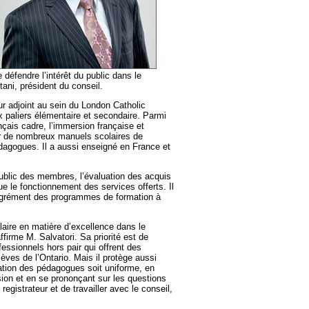
e défendre l’intérêt du public dans le
ani, président du conseil.
eur adjoint au sein du London Catholic
x paliers élémentaire et secondaire. Parmi
nçais cadre, l’immersion française et
eur de nombreux manuels scolaires de
édagogues. Il a aussi enseigné en France et
 public des membres, l’évaluation des acquis
que le fonctionnement des services offerts. Il
’agrément des programmes de formation à
ulaire en matière d’excellence dans le
firme M. Salvatori. Sa priorité est de
fessionnels hors pair qui offrent des
èves de l’Ontario. Mais il protège aussi
rmation des pédagogues soit uniforme, en
sion et en se prononçant sur les questions
registrateur et de travailler avec le conseil,