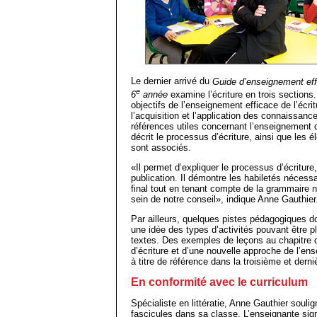
Le dernier arrivé du
Guide d’enseignement effi
e
6
année
examine l’écriture en trois sections
objectifs de l’enseignement efficace de l’écr
l’acquisition et l’application des connaissanc
références utiles concernant l’enseignement
décrit le processus d’écriture, ainsi que les é
sont associés.
«Il permet d’expliquer le processus d’écriture,
publication. Il démontre les habiletés nécess
final tout en tenant compte de la grammaire n
sein de notre conseil», indique Anne Gauthier
Par ailleurs, quelques pistes pédagogiques 
une idée des types d’activités pouvant être pl
textes. Des exemples de leçons au chapitre d
d’écriture et d’une nouvelle approche de l’e
à titre de référence dans la troisième et derni
En conformité avec le curriculum
Spécialiste en littératie, Anne Gauthier souli
fascicules dans sa classe. L’enseignante sign