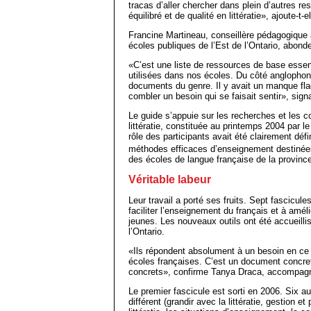
tracas d’aller chercher dans plein d’autres 
équilibré et de qualité en littératie», ajoute-t-el
Francine Martineau, conseillère pédagogique 
écoles publiques de l’Est de l’Ontario, abon
«C’est une liste de ressources de base essent
utilisées dans nos écoles. Du côté anglophon
documents du genre. Il y avait un manque fla
combler un besoin qui se faisait sentir», signal
Le guide s’appuie sur les recherches et les c
littératie, constituée au printemps 2004 par le
rôle des participants avait été clairement déf
méthodes efficaces d’enseignement destinée
des écoles de langue française de la provinc
Véritable labeur
Leur travail a porté ses fruits. Sept fascicule
faciliter l’enseignement du français et à amél
jeunes. Les nouveaux outils ont été accueilli
l’Ontario.
«Ils répondent absolument à un besoin en ce 
écoles françaises. C’est un document concret q
concrets», confirme Tanya Draca, accompagna
Le premier fascicule est sorti en 2006. Six 
différent (grandir avec la littératie, gestion et