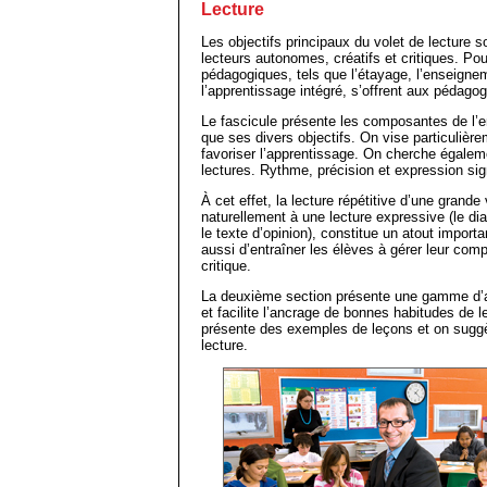
Lecture
Les objectifs principaux du volet de lecture 
lecteurs autonomes, créatifs et critiques. Pou
pédagogiques, tels que l’étayage, l’enseignem
l’apprentissage intégré, s’offrent aux pédago
Le fascicule présente les composantes de l’en
que ses divers objectifs. On vise particulièrem
favoriser l’apprentissage. On cherche égalemen
lectures. Rythme, précision et expression sign
À cet effet, la lecture répétitive d’une grande
naturellement à une lecture expressive (le d
le texte d’opinion), constitue un atout impor
aussi d’entraîner les élèves à gérer leur compr
critique.
La deuxième section présente une gamme d’ac
et facilite l’ancrage de bonnes habitudes de 
présente des exemples de leçons et on suggè
lecture.