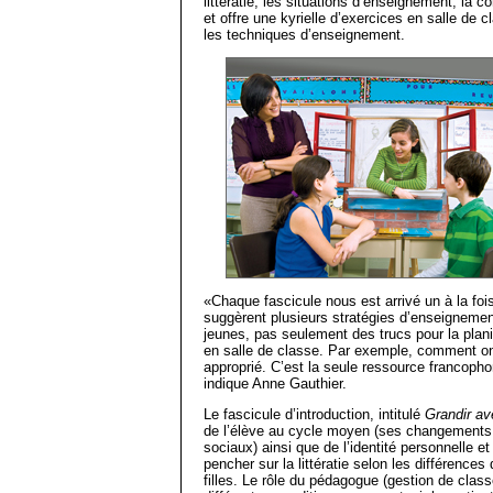
littératie, les situations d’enseignement, la co
et offre une kyrielle d’exercices en salle de c
les techniques d’enseignement.
«Chaque fascicule nous est arrivé un à la foi
suggèrent plusieurs stratégies d’enseigneme
jeunes, pas seulement des trucs pour la planif
en salle de classe. Par exemple, comment on 
approprié. C’est la seule ressource francophon
indique Anne Gauthier.
Le fascicule d’introduction, intitulé
Grandir ave
de l’élève au cycle moyen (ses changements p
sociaux) ainsi que de l’identité personnelle et
pencher sur la littératie selon les différences
filles. Le rôle du pédagogue (gestion de classe