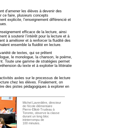
sont d’amener les élèves à devenir des
r ce faire, plusieurs concepts
ent explicite, l’enseignement différencié et
gues.
seignement efficace de la lecture, ainsi
ent à soutenir l’intérêt pour la lecture et à
t à améliorer et à renforcer la fluidité des
alent ensemble la fluidité en lecture.
 variété de textes, qui se prêtent
ialogue, le monologue, la chanson, le poème,
tant. Toute une gamme de stratégies permet
éhension du texte et à exploiter la littératie
tivités axées sur le processus de lecture
lecture chez les élèves. Finalement, on
re des pistes pédagogiques à explorer en
Michel Laverdière, directeur
de l’école élémentaire
Pierre-Elliott-Trudeau à
Toronto, observe la classe
durant un long bloc
ininterrompu de
100 minutes.