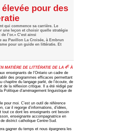
é élevée pour des
ratie
ant qui commence sa carrière. Le
une leçon et choisir quelle stratégie
de l’or.» C’est ainsi
 au Pavillon La Croisée, à Embrun
me pour un guide en littératie. Et
E
N MATIÈRE DE LITTÉRATIE DE LA 4
À
ux enseignants de l’Ontario un cadre de
tablir des programmes efficaces permettant
 chapitre du langage parlé, de l’écoute, de
t de la réflexion critique. Il a été rédigé par
la Politique d’aménagement linguistique de
.
 pour moi. C’est un outil de référence
, car il regorge d’informations, d’idées,
ent tout ce dont les enseignants ont besoin
 Bisson, enseignante accompagnatrice en
e de district catholique Centre-Sud.
fera gagner du temps et nous épargnera les