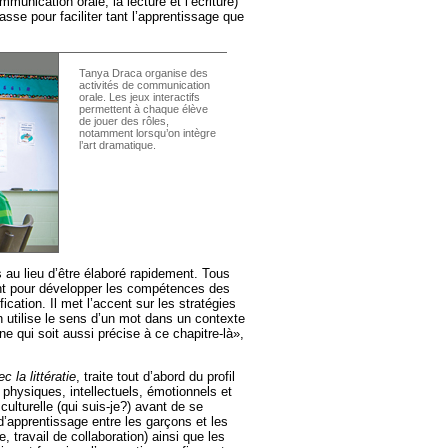
mmunication orale, la lecture et l’écriture)
lasse pour faciliter tant l’apprentissage que
Tanya Draca organise des
activités de communication
orale. Les jeux interactifs
permettent à chaque élève
de jouer des rôles,
notamment lorsqu’on intègre
l’art dramatique.
s au lieu d’être élaboré rapidement. Tous
nt pour développer les compétences des
ication. Il met l’accent sur les stratégies
utilise le sens d’un mot dans un contexte
e qui soit aussi précise à ce chapitre-là»,
c la littératie
, traite tout d’abord du profil
hysiques, intellectuels, émotionnels et
 culturelle (qui suis-je?) avant de se
 d’apprentissage entre les garçons et les
, travail de collaboration) ainsi que les