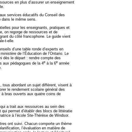
ressources en plus d’assurer un enseignement
le.
aux services éducatifs du Conseil des
de dans le même sens.
ielles pour les enseignants, pratiques et
e, on regorge de ressources et de
grant du côté francophone. Le guide vient
e-t-elle.
onseils d’une table ronde d’experts en
 ministère de l’Éducation de l’Ontario. Le
ini dès le départ : rendre compte des
e
e
s aux pédagogues de la 4
à la 6
année
e.
s, tous abordant un sujet différent, visent à
iorer le rendement scolaire général des
s à bras ouverts aux quatre coins de
qui a trait aux ressources au sein des
ui permet d’établir des blocs de littératie
trice à l’école Ste-Thérèse de Windsor.
autres ont suivi. Chacun comporte un thème
 planification, l’évaluation en matière de