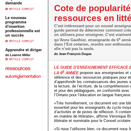
demande
Cote de popularit
ressources en litté
Le nouveau
programme
C’est intéressant pour un nouvel enseign
d'insertion
guide permet de déterminer comment créer 
professionnelle est
on utilisera pour enseigner. C’est vraiment 
un succès
e
qu’Anne Gauthier, enseignante de 6
année
dans l’Est ontarien, montre son enthousias
elle n’est pas la seule.
Apprendre et diriger
de Jean-François Dugas
de Leanne Miller
LE
GUIDE D’ENSEIGNEMENT EFFICACE E
E
LA 6
ANNÉE
propose aux enseignantes et a
référence et des ressources pratiques pour é
d’approfondir les connaissances des jeunes au
la lecture, de l’écriture, de la compréhension e
et pour des pédagogues, en conformité avec 
l’Ontario pour l’éducation en langue française
«Très honnêtement, ce document est une bible
essentiel pour les enseignants du cycle moyen
d’activités et de pistes de réflexion. Il conti
en matière de littératie», affirme Véronique
littératie et numératie pour le Conseil scolair
«Si nous l’utilisons bien, ce document nous 