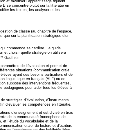
ion et favoriser l’apprentissage figurent
 B se concentre plutôt sur la littératie en
fier les textes, les analyser et les
estion de classe (au chapitre de l’espace,
 que sur la planification stratégique d’un
 qui commence sa carrière. Le guide
et choisir quelle stratégie on utilisera
me
Gauthier.
es paramètres de l’évaluation et permet de
férentes situations (communication orale,
 élèves ayant des besoins particuliers et de
on linguistique en français (ALF) ou de
tion suppose des interventions fréquentes,
es pédagogues pour aider tous les élèves à
e stratégies d’évaluation, d’instruments
fin d’évaluer les compétences en littératie.
ations d’enseignement et est divisé en trois
ntexte de la communauté francophone de
re, et l’étude du vocabulaire et de la
ommunication orale, de lecture et d’écriture
ation de l’enseignement des habiletés liées