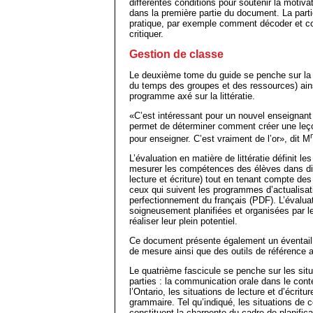
différentes conditions pour soutenir la motivat
dans la première partie du document. La partie
pratique, par exemple comment décoder et codi
critiquer.
Gestion de classe
Le deuxième tome du guide se penche sur la g
du temps des groupes et des ressources) ainsi
programme axé sur la littératie.
«C’est intéressant pour un nouvel enseignant
permet de déterminer comment créer une leçon 
pour enseigner. C’est vraiment de l’or», dit M
L’évaluation en matière de littératie définit l
mesurer les compétences des élèves dans dif
lecture et écriture) tout en tenant compte des
ceux qui suivent les programmes d’actualisati
perfectionnement du français (PDF). L’évalua
soigneusement planifiées et organisées par l
réaliser leur plein potentiel.
Ce document présente également un éventail d
de mesure ainsi que des outils de référence a
Le quatrième fascicule se penche sur les situ
parties : la communication orale dans le co
l’Ontario, les situations de lecture et d’écritu
grammaire. Tel qu’indiqué, les situations de c
constituent la charpente du cadre de planific