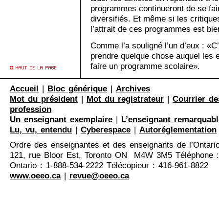
programmes continueront de se fai
diversifiés. Et même si les critique
l’attrait de ces programmes est bie
Comme l’a souligné l’un d’eux : «C’
prendre quelque chose auquel les e
faire un programme scolaire».
Accueil
|
Bloc générique
|
Archives
Mot du président
|
Mot du registrateur
|
Courrier de
profession
Un enseignant exemplaire
|
L’enseignant remarquabl
Lu, vu, entendu
|
Cyberespace
|
Autoréglementation
Ordre des enseignantes et des enseignants de l’Ontari
121, rue Bloor Est, Toronto ON M4W 3M5 Téléphone :
Ontario : 1-888-534-2222 Télécopieur : 416-961-8822
www.oeeo.ca
|
revue@oeeo.ca