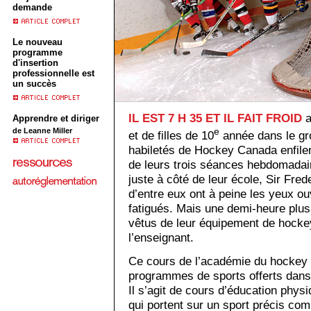
demande
Le nouveau
programme
d'insertion
professionnelle est
un succès
IL EST 7 H 35 ET IL FAIT FROID
a
Apprendre et diriger
e
de Leanne Miller
et de filles de 10
année dans le gr
habiletés de Hockey Canada enfilen
de leurs trois séances hebdomadair
juste à côté de leur école, Sir Fre
d’entre eux ont à peine les yeux ouv
fatigués. Mais une demi-heure plus t
vêtus de leur équipement de hockey
l’enseignant.
Ce cours de l’académie du hockey 
programmes de sports offerts dans 
Il s’agit de cours d’éducation phys
qui portent sur un sport précis comm