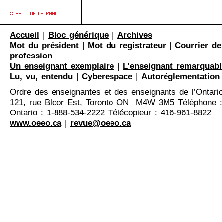
Accueil
|
Bloc générique
|
Archives
Mot du président
|
Mot du registrateur
|
Courrier de
profession
Un enseignant exemplaire
|
L’enseignant remarquabl
Lu, vu, entendu
|
Cyberespace
|
Autoréglementation
Ordre des enseignantes et des enseignants de l’Ontari
121, rue Bloor Est, Toronto ON M4W 3M5 Téléphone :
Ontario : 1-888-534-2222 Télécopieur : 416-961-8822
www.oeeo.ca
|
revue@oeeo.ca