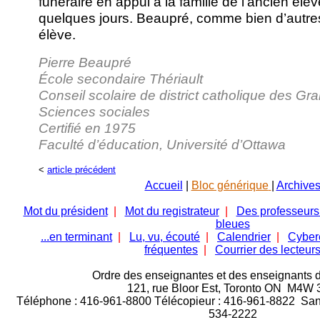
funéraire en appui à la famille de l’ancien élè
quelques jours. Beaupré, comme bien d’autres
élève.
Pierre Beaupré
École secondaire Thériault
Conseil scolaire de district catholique des Gr
Sciences sociales
Certifié en 1975
Faculté d’éducation, Université d’Ottawa
<
article précédent
Accueil
|
Bloc générique
|
Archive
Mot du président
|
Mot du registrateur
|
Des professeurs
bleues
...en terminant
|
Lu, vu, écouté
|
Calendrier
|
Cyber
fréquentes
|
Courrier des lecteur
Ordre des enseignantes et des enseignants d
121, rue Bloor Est,
Toronto ON M4W 
Téléphone : 416-961-8800 Télécopieur : 416-961-8822 Sans 
534-2222