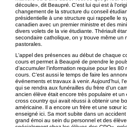
découle», dit Beaupré. C’est lui qui est à l’ori
changement de la structure du conseil étudian
présidentielle à une structure qui rappelle le
canadien avec un premier ministre et des min
divers volets de la vie étudiante. Thériault ét
secondaire catholique, on y trouve même un m
pastorales.
L’appel des présences au début de chaque co
cours et permet à Beaupré de prendre le poul
d’accumuler l’information requise pour les 80
cours. C’est aussi le temps de faire les annon
événements et travaux à venir. Aujourd’hui, l’
qui se rendra aux funérailles du frère d’un c
ancien élève était encore très populaire et un
cross country qui avait réussi à obtenir une b
américaine. Il a encore un frère et une sœur i
enseigné ici. Sa mort subite dans un accident
grand émoi au sein du personnel et des élèves
spécialement chez les élèves des CPO», pré