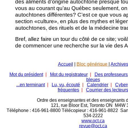
des aliments d’origine autochtone presque tous
vous au courant qu’au Québec seulement, on
autochtones différentes? C’est ce que vous a
section «culture», en plus des mythes et lég
autochtones, des rituels et de la médecine trad
Bref, allez faire un tour du côté de ce site; vo
de commencer une recherche sur la vie des A
Accueil
|
Bloc générique
|
Archive
Mot du président
|
Mot du registrateur
|
Des professeurs
bleues
...en terminant
|
Lu, vu, écouté
|
Calendrier
|
Cyber
fréquentes
|
Courrier des lecteur
Ordre des enseignantes et des enseignants d
121, rue Bloor Est,
Toronto ON M4W 
Téléphone : 416-961-8800 Télécopieur : 416-961-8822 Sans 
534-2222
www.oct.ca
revue@oct.ca