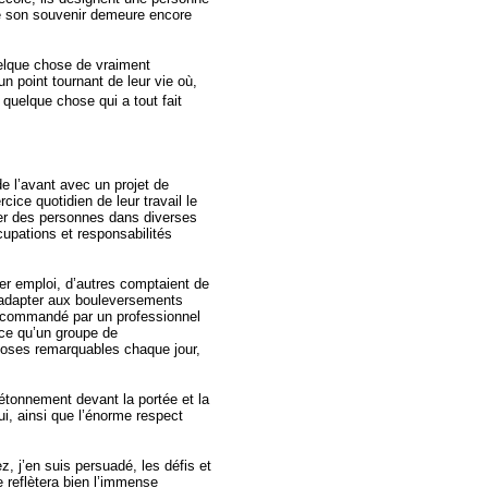
ue son souvenir demeure encore
uelque chose de vraiment
un point tournant de leur vie où,
quelque chose qui a tout fait
de l’avant avec un projet de
ice quotidien de leur travail le
r des personnes dans diverses
upations et responsabilités
er emploi, d’autres comptaient de
’adapter aux bouleversements
ecommandé par un professionnel
 ce qu’un groupe de
hoses remarquables chaque jour,
’étonnement devant la portée et la
ui, ainsi que l’énorme respect
z, j’en suis persuadé, les défis et
e reflètera bien l’immense