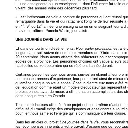
— une enseignante ou un enseignant — dont l’influence fut telle q
vivant, des années voire des décennies plus tard.
«Il est intéressant de voir le nombre de personnes qui ont réussi q
remarquable dans la vie et qui rattachent l’origine de leur réussite à 
e
e
e
en 4
, 9
ou 12
année, une enseignante ou un enseignant leur a dit 
chavirer», affirme Pamela Wallin, journaliste.
UNE JOURNÉE DANS LA VIE
Et dans ce tourbillon d’événements,
Pour parler profession
est allé 
longue date, soit suivre de nombreux membres de l’Ordre dans l’exerc
20 septembre. Nous avons affecté des rédacteurs pour accompagne
écoles de la province. Les personnes choisies ont vaqué à leurs occ
habituelles du 20 septembre qui se répètent l’année durant.
Certaines personnes que nous avons suivies en étaient à leur premi
nombreuses années d’expérience, leur permettant ainsi de mieux s
qu’amène chaque nouvelle année. Chacun d’entre eux nous a été r
de l’éducation comme étant un modèle d’éducateur qui représentait
professionnels avait de mieux à offrir, chacun accomplissant des c
dans chaque école en Ontario.
Tous les rédacteurs affectés à ce projet ont eu la même réaction : l
difficulté du travail exigé des enseignantes et enseignants aujourd’h
pour l’enthousiasme et l’énergie qu’ils communiquent à leur classe.
Dans les articles du projet
Une journée dans la vie
, vous reconnaître
les récompenses inhérents à votre travail. J’espère que ce reportag