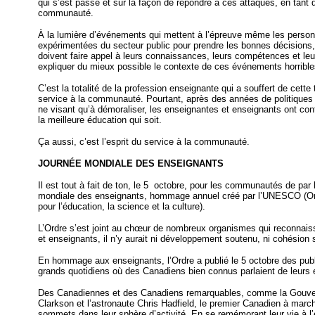
qui s’est passé et sur la façon de répondre à ces attaques, en tant q
communauté.
À la lumière d’événements qui mettent à l’épreuve même les person
expérimentées du secteur public pour prendre les bonnes décisions,
doivent faire appel à leurs connaissances, leurs compétences et leu
expliquer du mieux possible le contexte de ces événements horrible
C’est la totalité de la profession enseignante qui a souffert de cett
service à la communauté. Pourtant, après des années de politiques e
ne visant qu’à démoraliser, les enseignantes et enseignants ont cont
la meilleure éducation qui soit.
Ça aussi, c’est l’esprit du service à la communauté.
JOURNÉE MONDIALE DES ENSEIGNANTS
Il est tout à fait de ton, le 5 octobre, pour les communautés de par
mondiale des enseignants, hommage annuel créé par l’UNESCO (Or
pour l’éducation, la science et la culture).
L’Ordre s’est joint au chœur de nombreux organismes qui reconnais
et enseignants, il n’y aurait ni développement soutenu, ni cohésion s
En hommage aux enseignants, l’Ordre a publié le 5 octobre des publ
grands quotidiens où des Canadiens bien connus parlaient de leurs
Des Canadiennes et des Canadiens remarquables, comme la Gouver
Clarkson et l’astronaute Chris Hadfield, le premier Canadien à march
sommets dans leur sphère d’activité. En se remémorant leur vie à l’