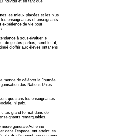
u’individu et en tant que
nes les mieux placées et les plus
 les enseignantes et enseignants
r expérience de vie pour
s.
e tendance à sous-évaluer le
t de gestes parfois, semble-t-il,
inué d’offrir aux élèves ontariens
 le monde de célébrer la Journée
ganisation des Nations Unies
sent que sans les enseignantes
ociale, ni paix.
icités grand format dans de
 enseignants remarquables.
neure générale Adrienne
er dans l’espace, ont atteint les
école, ils désignent une personne