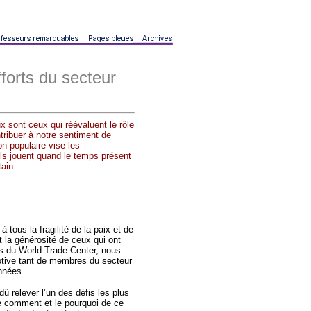
forts du secteur
 sont ceux qui réévaluent le rôle
tribuer à notre sentiment de
n populaire vise les
ils jouent quand le temps présent
tain.
 tous la fragilité de la paix et de
t la générosité de ceux qui ont
es du World Trade Center, nous
motive tant de membres du secteur
nnées.
û relever l’un des défis les plus
r le comment et le pourquoi de ce