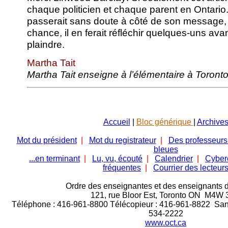
chaque politicien et chaque parent en Ontari
passerait sans doute à côté de son message,
chance, il en ferait réfléchir quelques-uns avan
plaindre.
Martha Tait
Martha Tait enseigne à l’élémentaire à Toronto
Accueil
|
Bloc générique
|
Archive
Mot du président
|
Mot du registrateur
|
Des professeurs
bleues
...en terminant
|
Lu, vu, écouté
|
Calendrier
|
Cyber
fréquentes
|
Courrier des lecteur
Ordre des enseignantes et des enseignants d
121, rue Bloor Est,
Toronto ON M4W 
Téléphone : 416-961-8800 Télécopieur : 416-961-8822 Sans 
534-2222
www.oct.ca