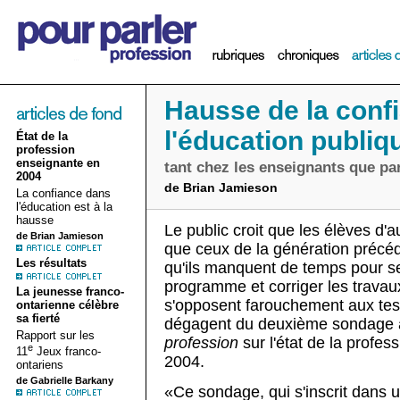
Hausse de la conf
l'éducation publiq
État de la
profession
enseignante en
tant chez les enseignants que par
2004
de Brian Jamieson
La confiance dans
l'éducation est à la
hausse
Le public croit que les élèves d'
de Brian Jamieson
que ceux de la génération précé
Les résultats
qu'ils manquent de temps pour se
programme et corriger les travaux
La jeunesse franco-
s'opposent farouchement aux test
ontarienne célèbre
sa fierté
dégagent du deuxième sondage
Rapport sur les
profession
sur l'état de la profes
e
11
Jeux franco-
2004.
ontariens
de Gabrielle Barkany
«Ce sondage, qui s'inscrit dans