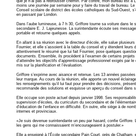
que je n’ai pas à rebrousser chemin. Par contre, mon bureau est à L
moins une journée par semaine pour y faire du travail de bureau. Le ter
Conseil scolaire de district des écoles catholiques du Sud-Ouest,
en passant par London.
Dans l’aube lumineuse, à 7 h 30, Griffore tourne sa voiture dans le 
secondaire E. J. Lajeunesse. La surintendante écoute ses messages
portable et retourne quelques appels.
En allant à sa réunion avec le directeur d’école, elle salue plusieurs
Fournier, et elle s’assoient à la table du conseil et y étendent leurs 
attentivement le résumé que lui fait Fournier, pose quelques quest
documents. Ensemble, ils procèdent à l’examen de certains projets e
d’atteindre les objectifs d’apprentissage professionnel exigés par le
mis sur la planification et l’évaluation.
Griffore s’exprime avec aisance et retenue. Les 13 années passées à
leur marque. Au cours de la réunion, elle apporte un nouvel éclairage 
les renseignements qu’il lui faut pour prendre des décisions, présen
recommande des solutions et esquisse un aperçu du conseil dans 
Elle occupe son poste actuel depuis janvier 1998. Ses responsabil
supervision d’écoles, du curriculum du secondaire et de l’élément
d’éducation de l’enfance en difficulté. En outre, elle siège à de no
internes et provinciaux.
«Je suis devenue surintendante un peu par hasard, confie Griffore. 
les gens qui me connaissaient m’encourageaient à postuler.»
Elle a enseigné à l’École secondaire Pain Court, près de Chatham, e