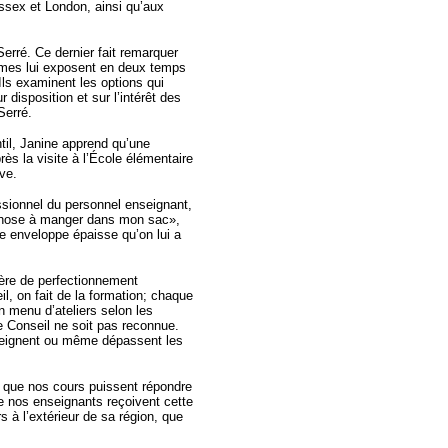
ssex et London, ainsi qu’aux
erré. Ce dernier fait remarquer
emmes lui exposent en deux temps
Ils examinent les options qui
 disposition et sur l’intérêt des
Serré.
til, Janine apprend qu’une
près la visite à l’École élémentaire
ve.
sionnel du personnel enseignant,
 chose à manger dans mon sac»,
une enveloppe épaisse qu’on lui a
tière de perfectionnement
l, on fait de la formation; chaque
n menu d’ateliers selon les
 Conseil ne soit pas reconnue.
tteignent ou même dépassent les
et que nos cours puissent répondre
ue nos enseignants reçoivent cette
s à l’extérieur de sa région, que