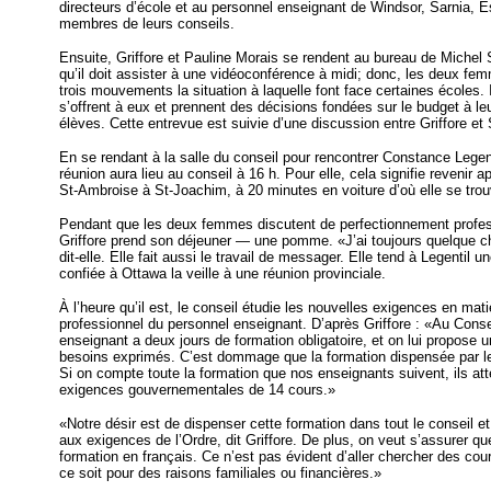
directeurs d’école et au personnel enseignant de Windsor, Sarnia, E
membres de leurs conseils.
Ensuite, Griffore et Pauline Morais se rendent au bureau de Michel S
qu’il doit assister à une vidéoconférence à midi; donc, les deux f
trois mouvements la situation à laquelle font face certaines écoles. 
s’offrent à eux et prennent des décisions fondées sur le budget à leur
élèves. Cette entrevue est suivie d’une discussion entre Griffore et 
En se rendant à la salle du conseil pour rencontrer Constance Legen
réunion aura lieu au conseil à 16 h. Pour elle, cela signifie revenir a
St-Ambroise à St-Joachim, à 20 minutes en voiture d’où elle se trou
Pendant que les deux femmes discutent de perfectionnement profes
Griffore prend son déjeuner — une pomme. «J’ai toujours quelque
dit-elle. Elle fait aussi le travail de messager. Elle tend à Legentil 
confiée à Ottawa la veille à une réunion provinciale.
À l’heure qu’il est, le conseil étudie les nouvelles exigences en ma
professionnel du personnel enseignant. D’après Griffore : «Au Consei
enseignant a deux jours de formation obligatoire, et on lui propose u
besoins exprimés. C’est dommage que la formation dispensée par le
Si on compte toute la formation que nos enseignants suivent, ils a
exigences gouvernementales de 14 cours.»
«Notre désir est de dispenser cette formation dans tout le conseil 
aux exigences de l’Ordre, dit Griffore. De plus, on veut s’assurer q
formation en français. Ce n’est pas évident d’aller chercher des cour
ce soit pour des raisons familiales ou financières.»