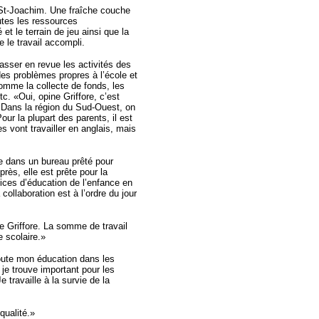
à St-Joachim. Une fraîche couche
outes les ressources
t le terrain de jeu ainsi que la
 le travail accompli.
asser en revue les activités des
 des problèmes propres à l’école et
comme la collecte de fonds, les
c. «Oui, opine Griffore, c’est
. Dans la région du Sud-Ouest, on
our la plupart des parents, il est
s vont travailler en anglais, mais
e dans un bureau prêté pour
rès, elle est prête pour la
vices d’éducation de l’enfance en
collaboration est à l’ordre du jour
me Griffore. La somme de travail
 scolaire.»
toute mon éducation dans les
t je trouve important pour les
e travaille à la survie de la
qualité.»