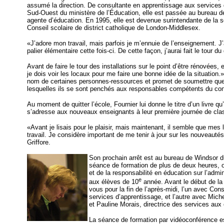
assumé la direction. De consultante en apprentissage aux services d
Sud-Ouest du ministère de l’Éducation, elle est passée au bureau
agente d’éducation. En 1995, elle est devenue surintendante de la s
Conseil scolaire de district catholique de London-Middlesex.
«J’adore mon travail, mais parfois je m’ennuie de l’enseignement. J’
palier élémentaire cette fois-ci. De cette façon, j’aurai fait le tour
Avant de faire le tour des installations sur le point d’être rénovées, e
je dois voir les locaux pour me faire une bonne idée de la situation.
nom de certaines personnes-ressources et promet de soumettre que
lesquelles ils se sont penchés aux responsables compétents du con
Au moment de quitter l’école, Fournier lui donne le titre d’un livre 
s’adresse aux nouveaux enseignants à leur première journée de cla
«Avant je lisais pour le plaisir, mais maintenant, il semble que mes 
travail. Je considère important de me tenir à jour sur les nouveauté
Griffore.
Son prochain arrêt est au bureau de Windsor du
séance de formation de plus de deux heures, or
et de la responsabilité en éducation sur l’admi
e
aux élèves de 10
année. Avant le début de la 
vous pour la fin de l’après-midi, l’un avec Cons
services d’apprentissage, et l’autre avec Miche
et Pauline Morais, directrice des services aux
La séance de formation par vidéoconférence es