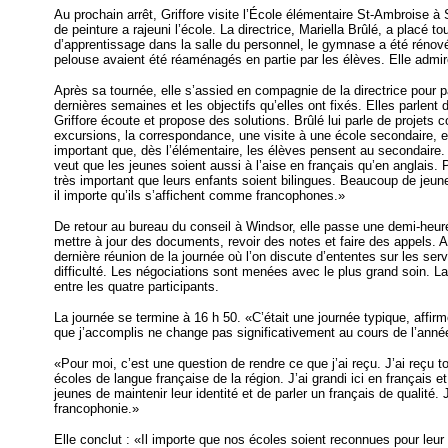
Au prochain arrêt, Griffore visite l’École élémentaire St-Ambroise 
de peinture a rajeuni l’école. La directrice, Mariella Brûlé, a placé t
d’apprentissage dans la salle du personnel, le gymnase a été rénové e
pelouse avaient été réaménagés en partie par les élèves. Elle admire
Après sa tournée, elle s’assied en compagnie de la directrice pour p
dernières semaines et les objectifs qu’elles ont fixés. Elles parlent
Griffore écoute et propose des solutions. Brûlé lui parle de projets 
excursions, la correspondance, une visite à une école secondaire, et
important que, dès l’élémentaire, les élèves pensent au secondaire
veut que les jeunes soient aussi à l’aise en français qu’en anglais. P
très important que leurs enfants soient bilingues. Beaucoup de jeune
il importe qu’ils s’affichent comme francophones.»
De retour au bureau du conseil à Windsor, elle passe une demi-heur
mettre à jour des documents, revoir des notes et faire des appels. Ap
dernière réunion de la journée où l’on discute d’ententes sur les ser
difficulté. Les négociations sont menées avec le plus grand soin. La 
entre les quatre participants.
La journée se termine à 16 h 50. «C’était une journée typique, affir
que j’accomplis ne change pas significativement au cours de l’année
«Pour moi, c’est une question de rendre ce que j’ai reçu. J’ai reçu 
écoles de langue française de la région. J’ai grandi ici en français e
jeunes de maintenir leur identité et de parler un français de qualité. J
francophonie.»
Elle conclut : «Il importe que nos écoles soient reconnues pour leur 