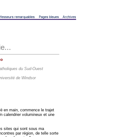
e...
io
 catholiques du Sud-Ouest
Université de Windsor
afé en main, commence le trajet
n calendrier volumineux et une
les sites qui sont sous ma
contres par région, de telle sorte