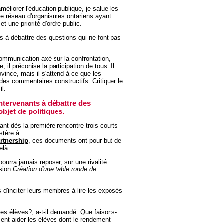
éliorer l'éducation publique, je salue les
ste réseau d'organismes ontariens ayant
et une priorité d'ordre public.
ts à débattre des questions qui ne font pas
communication axé sur la confrontation,
, il préconise la participation de tous. Il
ovince, mais il s'attend à ce que les
 des commentaires constructifs. Critiquer le
il.
intervenants à débattre des
objet de politiques.
nt dès la première rencontre trois courts
stère à
rtnership
, ces documents ont pour but de
elà.
ourra jamais reposer, sur une rivalité
ssion
Création d'une table ronde de
d'inciter leurs membres à lire les exposés
 des élèves?, a-t-il demandé. Que faisons-
nt aider les élèves dont le rendement