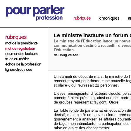
Le ministre instaure un forum 
Le ministre de l'Éducation lance un nouv
communication destiné à recueillir divers
l'éducation.
de Doug Wilson
Un samedi du début de mars, le ministre de l
rencontre ayant pour thème «une nouvelle faç
scolaire», qui réunissait 21 personnes.
Élèves, enseignants, directeurs d'école, perso
parents étaient présents, ainsi que des porte-
de groupes représentatifs, dont l'Ordre.
La Table ronde de partenariat en éducation d
décisif, mais plutôt un nouveau forum créé dan
gouvernement à analyser les affaires courant
de façon non intimidante, la participation des
mise en ouvre des changements.