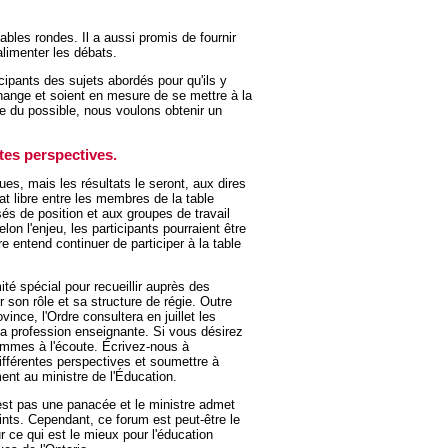
ables rondes. Il a aussi promis de fournir
limenter les débats.
ticipants des sujets abordés pour qu'ils y
hange et soient en mesure de se mettre à la
e du possible, nous voulons obtenir un
ntes perspectives.
ues, mais les résultats le seront, aux dires
bat libre entre les membres de la table
sés de position et aux groupes de travail
lon l'enjeu, les participants pourraient être
e entend continuer de participer à la table
té spécial pour recueillir auprès des
son rôle et sa structure de régie. Outre
vince, l'Ordre consultera en juillet les
a profession enseignante. Si vous désirez
sommes à l'écoute. Écrivez-nous à
différentes perspectives et soumettre à
ent au ministre de l'Éducation.
'est pas une panacée et le ministre admet
ints. Cependant, ce forum est peut-être le
r ce qui est le mieux pour l'éducation