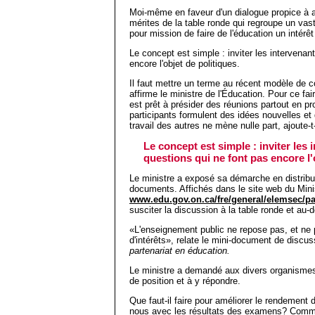
Moi-même en faveur d'un dialogue propice à am
mérites de la table ronde qui regroupe un va
pour mission de faire de l'éducation un intérêt 
Le concept est simple : inviter les intervenan
encore l'objet de politiques.
Il faut mettre un terme au récent modèle de 
affirme le ministre de l'Éducation. Pour ce faire
est prêt à présider des réunions partout en pr
participants formulent des idées nouvelles et
travail des autres ne mène nulle part, ajoute-t-
Le concept est simple : inviter les 
questions qui ne font pas encore l'
Le ministre a exposé sa démarche en distribua
documents. Affichés dans le site web du Mini
www.edu.gov.on.ca/fre/general/elemsec/pa
susciter la discussion à la table ronde et au-d
«L'enseignement public ne repose pas, et ne p
d'intérêts», relate le mini-document de discu
partenariat en éducation.
Le ministre a demandé aux divers organismes 
de position et à y répondre.
Que faut-il faire pour améliorer le rendement
nous avec les résultats des examens? Comme