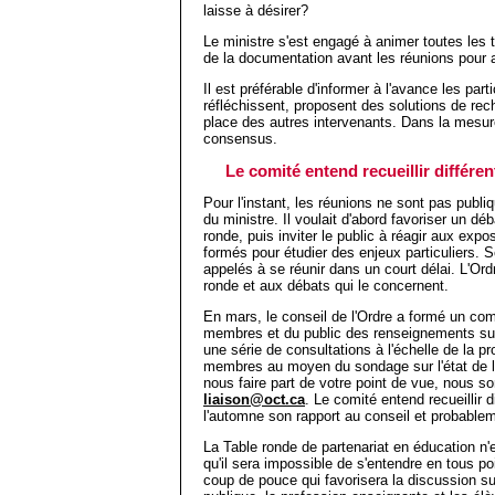
laisse à désirer?
Le ministre s'est engagé à animer toutes les t
de la documentation avant les réunions pour a
Il est préférable d'informer à l'avance les par
réfléchissent, proposent des solutions de rec
place des autres intervenants. Dans la mesur
consensus.
Le comité entend recueillir différe
Pour l'instant, les réunions ne sont pas publiq
du ministre. Il voulait d'abord favoriser un dé
ronde, puis inviter le public à réagir aux expo
formés pour étudier des enjeux particuliers. Se
appelés à se réunir dans un court délai. L'Ordr
ronde et aux débats qui le concernent.
En mars, le conseil de l'Ordre a formé un comi
membres et du public des renseignements sur 
une série de consultations à l'échelle de la pro
membres au moyen du sondage sur l'état de l
nous faire part de votre point de vue, nous 
liaison@oct.ca
. Le comité entend recueillir 
l'automne son rapport au conseil et probablem
La Table ronde de partenariat en éducation n
qu'il sera impossible de s'entendre en tous po
coup de pouce qui favorisera la discussion su