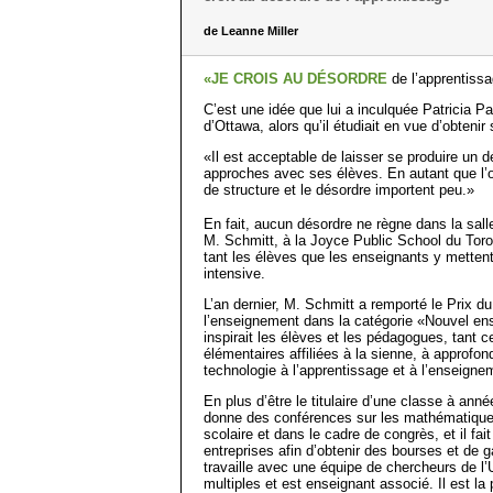
de Leanne Miller
«JE CROIS AU DÉSORDRE
de l’apprentiss
C’est une idée que lui a inculquée Patricia Pa
d’Ottawa, alors qu’il étudiait en vue d’obtenir
«Il est acceptable de laisser se produire un 
approches avec ses élèves. En autant que l’o
de structure et le désordre importent peu.»
En fait, aucun désordre ne règne dans la sall
M. Schmitt, à la Joyce Public School du Toro
tant les élèves que les enseignants y metten
intensive.
L’an dernier, M. Schmitt a remporté le Prix d
l’enseignement dans la catégorie «Nouvel ense
inspirait les élèves et les pédagogues, tant
élémen­taires affiliées à la sienne, à approfon
technologie à l’apprentissage et à l’enseig
En plus d’être le titulaire d’une classe à ann
donne des conférences sur les mathématiques
scolaire et dans le cadre de congrès, et il fa
entreprises afin d’obtenir des bourses et de ga
travaille avec une équipe de chercheurs de l’Un
multiples et est enseignant associé. Il est l