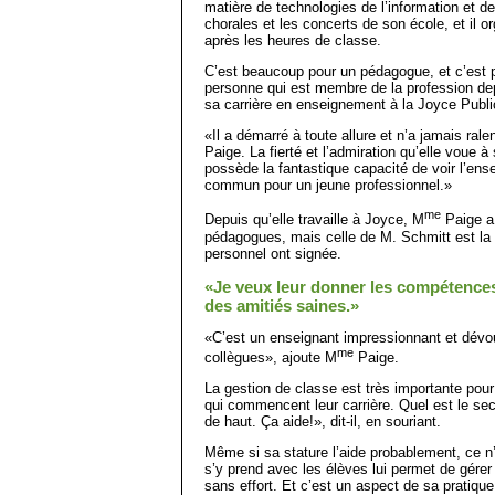
matière de technologies de l’information et de
chorales et les concerts de son école, et il 
après les heures de classe.
C’est beaucoup pour un péda­gogue, et c’est 
personne qui est membre de la profession d
sa carrière en enseignement à la Joyce Publi
«Il a démarré à toute allure et n’a jamais ralen
Paige. La fierté et l’admiration qu’elle voue
possède la fantastique capacité de voir l’ense
commun pour un jeune professionnel.»
me
Depuis qu’elle travaille à Joyce, M
Paige a
pédagogues, mais celle de M. Schmitt est la
personnel ont signée.
«Je veux leur donner les compétences
des amitiés saines.»
«C’est un enseignant impressionnant et dévo
me
collègues», ajoute M
Paige.
La gestion de classe est très importante pou
qui commencent leur carrière. Quel est le se
de haut. Ça aide!», dit-il, en souriant.
Même si sa stature l’aide probablement, ce n’
s’y prend avec les élèves lui permet de gére
sans effort. Et c’est un aspect de sa pratique s