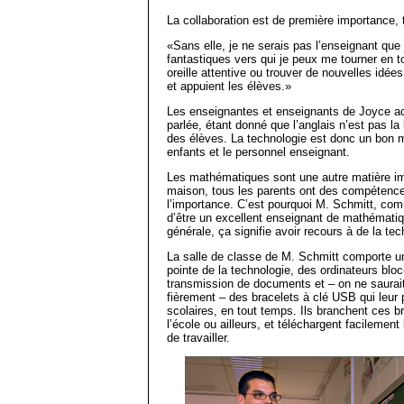
La collaboration est de première importance,
«Sans elle, je ne serais pas l’enseignant que 
fantastiques vers qui je peux me tourner en t
oreille attentive ou trouver de nouvelles idées.
et appuient les élèves.»
Les enseignantes et enseignants de Joyce a
parlée, étant donné que l’anglais n’est pas l
des élèves. La technologie est donc un bon 
enfants et le personnel enseignant.
Les mathématiques sont une autre matière imp
maison, tous les parents ont des compétenc
l’importance. C’est pourquoi M. Schmitt, co
d’être un excellent enseignant de mathématiq
générale, ça signifie avoir recours à de la te
La salle de classe de M. Schmitt comporte un t
pointe de la technologie, des ordinateurs bl
transmission de documents et – on ne saurait 
fièrement – des bracelets à clé USB qui leur 
scolaires, en tout temps. Ils branchent ces br
l’école ou ailleurs, et téléchargent facilement
de travailler.