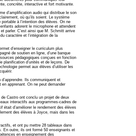
, concrète, interactive et fort motivante.
e d’amplification audio qui distribue le son
lairement, où qu’ils soient. Le système
portable à l’intention des élèves. On ne
 enfants adorent le microphone et attendent
 et parler. C’est ainsi que M. Schmitt arrive
u caractère et l’intégration de la
permet d’enseigner le curriculum plus
mpagné de soutien en ligne, d’une banque
ssources pédagogiques conçues en fonction
de planification d’unités et de leçons. De
technologie permet aux élèves d’utiliser les
quérir.
in d’apprendre. Ils communiquent et
ut en apprenant. On ne peut demander
 de Castro ont conclu un projet de deux
ableaux interactifs aux programmes-cadres de
if était d’améliorer le rendement des élèves
ulement des élèves à Joyce, mais dans les
ractifs, et ont pu mettre 28 tableaux dans
. En outre, ils ont formé 50 enseignants et
ompétences en enseignement des