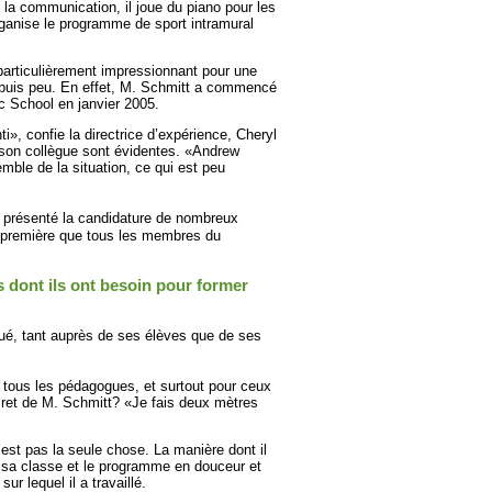
 la communication, il joue du piano pour les
organise le programme de sport intramural
particulièrement impressionnant pour une
epuis peu. En effet, M. Schmitt a commencé
c School en janvier 2005.
ti», confie la directrice d’expérience, Cheryl
 à son collègue sont évidentes. «Andrew
mble de la situation, ce qui est peu
 présenté la candidature de nombreux
 première que tous les membres du
 dont ils ont besoin pour former
ué, tant auprès de ses élèves que de ses
r tous les pédagogues, et surtout pour ceux
cret de M. Schmitt? «Je fais deux mètres
est pas la seule chose. La manière dont il
r sa classe et le programme en douceur et
ur lequel il a travaillé.