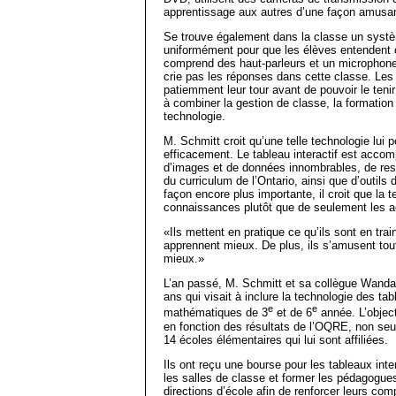
apprentissage aux autres d’une façon amusante
Se trouve également dans la classe un systèm
uniformément pour que les élèves entendent c
comprend des haut-parleurs et un microphone 
crie pas les réponses dans cette classe. Les
patiemment leur tour avant de pouvoir le tenir
à combiner la gestion de classe, la formation d
technologie.
M. Schmitt croit qu’une telle technologie lui 
efficacement. Le tableau interactif est acco
d’images et de données innombrables, de re
du curriculum de l’Ontario, ainsi que d’outils 
façon encore plus importante, il croit que la 
connaissances plutôt que de seulement les ac
«Ils mettent en pratique ce qu’ils sont en tra
apprennent mieux. De plus, ils s’amusent to
mieux.»
L’an passé, M. Schmitt et sa collègue Wanda
ans qui visait à inclure la technologie des t
e
e
mathématiques de 3
et de 6
année. L’object
en fonction des résultats de l’OQRE, non se
14 écoles élémentaires qui lui sont affiliées.
Ils ont reçu une bourse pour les tableaux inte
les salles de classe et former les pédagogues
directions d’école afin de renforcer leurs c