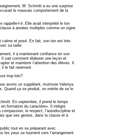
enseignement, M. Schmitt a eu une surprise
 excusait le mauvais comportement de la
e rappelle-t-il. Elle avait interprété le ton
e classe à années multiples comme un signe
 calme et posé. En fait, son ton est très
ec sa taille.
ement, il a maintenant confiance en son
Il sait comment élaborer une leçon et
apter et maintenir l’attention des élèves. Il
il le fait rarement.
sse trop loin?
us avons un suppléant, murmure Valeriya.
s. Quand ça se produit, on mérite de se le
chmitt. En septembre, il prend le temps
 en formation du caractère». Il intègre
 la compassion, le respect, l’autodiscipline et
mais que ses gestes, dans la classe et à
 public tout en se préparant avec
s les yeux se tournent vers l’arrangement