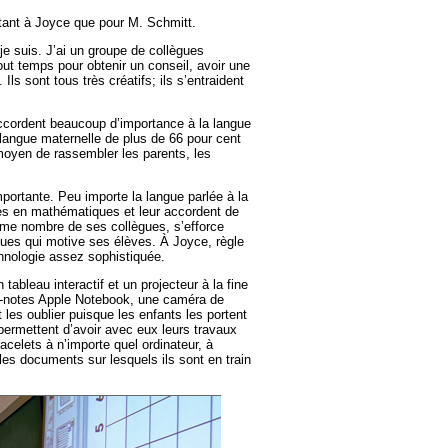
 tant à Joyce que pour M. Schmitt.
je suis. J’ai un groupe de collègues
out temps pour obtenir un conseil, avoir une
 Ils sont tous très créatifs; ils s’entraident
ccordent beaucoup d’importance à la langue
a langue maternelle de plus de 66 pour cent
moyen de rassembler les parents, les
ortante. Peu importe la langue parlée à la
es en mathématiques et leur accordent de
mme nombre de ses collègues, s’efforce
ues qui motive ses élèves. À Joyce, règle
chnologie assez sophistiquée.
ableau interactif et un projecteur à la fine
oc-notes Apple Notebook, une caméra de
les oublier puisque les enfants les portent
permettent d’avoir avec eux leurs travaux
acelets à n’importe quel ordinateur, à
 les documents sur lesquels ils sont en train