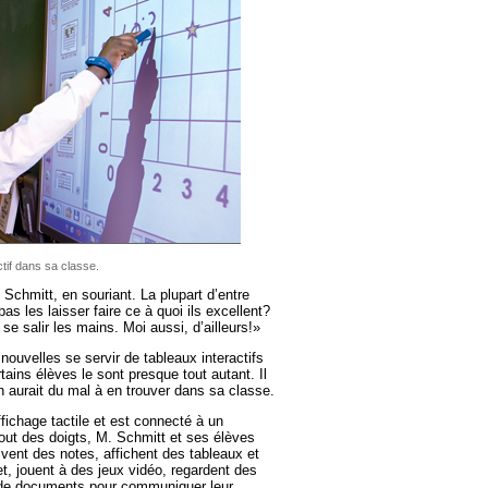
tif dans sa classe.
Schmitt, en souriant. La plupart d’entre
as les laisser faire ce à quoi ils excellent?
 se salir les mains. Moi aussi, d’ailleurs!»
ouvelles se servir de tableaux interactifs
rtains élèves le sont presque tout autant. Il
on aurait du mal à en trouver dans sa classe.
affichage tactile et est connecté à un
bout des doigts, M. Schmitt et ses élèves
rivent des notes, affichent des tableaux et
t, jouent à des jeux vidéo, regardent des
de documents pour commu­niquer leur