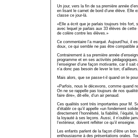
Un jour, vers la fin de sa première année d’
en lisant le carnet de bord d’une élève. Elle
classe ce jour-là.
«Elle a écrit que je parlais toujours très fort, s
avec lequel je parlais aux 33 élèves de cett
de colère contre les élèves.»
Ce commentaire l’a marqué. Aujourd’hui, il est
doux, ce qui semble ne pas être compatible av
Contrairement à sa première année d’enseign
programme et en ses activités pédagogiques. 
l’enseigner d’une façon motivante, car il sait c
n’a donc pas besoin de lever le ton; d’ailleurs, 
Mais alors, que se passe-t-il quand on le pou
«Parfois, nous le décevons, comme quand no
On ne se rappelle pas toujours de nos qualité
faire dire», dit-elle, d’un air penaud.
Ces qualités sont très importantes pour M. S
d’établir ce qu’il appelle «un fondement solide
directement l’honnêteté, la fiabilité, l’équité,
la loyauté à ses leçons. Aussi, il n’oublie ja
l’extérieur, doivent refléter ce qu’il enseigne.
Les enfants parlent de la façon d’être un bon
enthousiasme à des présentations orales. Tou