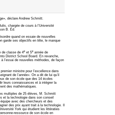
age», déclare Andrew Schmitt.
lulis, chargée de cours à l’Université
 son B. Éd.
désordre quand on essaie de nouvelles
n garde ses objectifs en tête, le manque
e
e
e de classe de 4
et 5
année de
nto District School Board. En revanche,
t à l’essai de nouvelles méthodes, de façon
u premier ministre pour l’excellence dans
ignant de l’année». On a dit de lui qu’il
 ceux de son école que des 14 écoles
dir leurs connaissances et à intégrer la
nement des mathématiques.
ées multiples de 25 élèves, M. Schmitt
 et la technologie dans son conseil
it équipe avec des chercheurs et des
gner des prix ayant trait à la technologie. Il
iversité York qui étudient les littératies
a personne-ressource de son école en