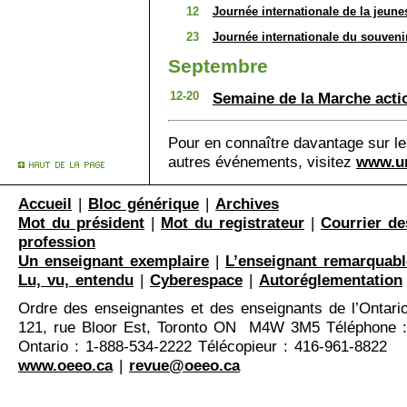
12
Journée internationale de la jeune
23
Journée internationale du souvenir 
Septembre
12-20
Semaine de la Marche acti
Pour en connaître davantage sur les
autres événements, visitez
www.u
Accueil
|
Bloc générique
|
Archives
Mot du président
|
Mot du registrateur
|
Courrier de
profession
Un enseignant exemplaire
|
L’enseignant remarquabl
Lu, vu, entendu
|
Cyberespace
|
Autoréglementation
Ordre des enseignantes et des enseignants de l’Ontari
121, rue Bloor Est, Toronto ON M4W 3M5 Téléphone :
Ontario : 1-888-534-2222 Télécopieur : 416-961-8822
www.oeeo.ca
|
revue@oeeo.ca