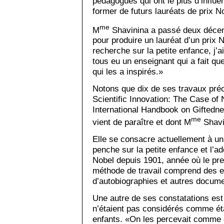
pédagogues qui ont le plus d’influ
former de futurs lauréats de prix N
me
M
Shavinina a passé deux décenni
pour produire un lauréat d’un prix
recherche sur la petite enfance, j’a
tous eu un enseignant qui a fait qu
qui les a inspirés.»
Notons que dix de ses travaux pré
Scientific Innovation: The Case of 
International Handbook on Giftedn
me
vient de paraître et dont M
Shavi
Elle se consacre actuellement à un
penche sur la petite enfance et l’a
Nobel depuis 1901, année où le pre
méthode de travail comprend des en
d’autobiographies et autres docume
Une autre de ses constatations es
n’étaient pas considérés comme éta
enfants. «On les percevait comme