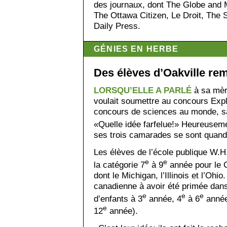
des journaux, dont The Globe and M
The Ottawa Citizen, Le Droit, The
Daily Press.
GÉNIES EN HERBE
Des élèves d’Oakville re
LORSQU’ELLE A PARLÉ
à sa mère
voulait soumettre au concours Expl
concours de sciences au monde, sa 
«Quelle idée farfelue!» Heureusemen
ses trois camarades se sont quand
Les élèves de l’école publique W.H
e
e
la catégorie 7
à 9
année pour le C
dont le Michigan, l’Illinois et l’Oh
canadienne à avoir été primée dans 
e
e
e
d’enfants à 3
année, 4
à 6
année
e
12
année).