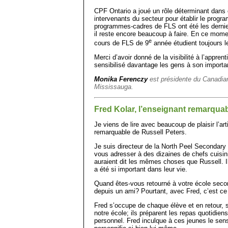
CPF Ontario a joué un rôle déterminant dans 
intervenants du secteur pour établir le prog
programmes-cadres de FLS ont été les derniers 
il reste encore beaucoup à faire. En ce mome
e
cours de FLS de 9
année étudient toujours l
Merci d’avoir donné de la visibilité à l’apprent
sensibilisé davantage les gens à son importa
Monika Ferenczy
est présidente du Canadian 
Mississauga.
Fred Kolar, l’enseignant remarquab
Je viens de lire avec beaucoup de plaisir l’art
remarquable de Russell Peters.
Je suis directeur de la North Peel Secondary
vous adresser à des dizaines de chefs cuisini
auraient dit les mêmes choses que Russell. Il
a été si important dans leur vie.
Quand êtes-vous retourné à votre école seco
depuis un ami? Pourtant, avec Fred, c’est ce 
Fred s’occupe de chaque élève et en retour, 
notre école; ils préparent les repas quotidie
personnel. Fred inculque à ces jeunes le sens 