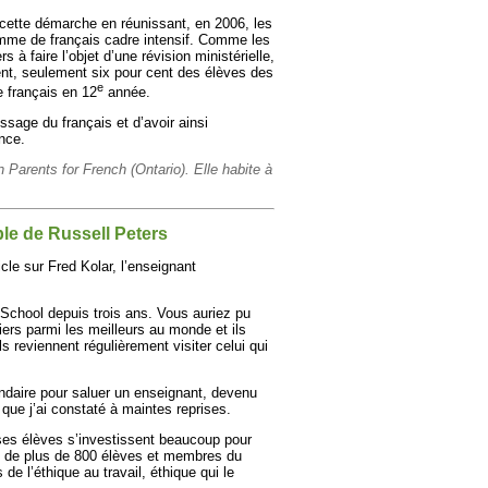
cette démarche en réunissant, en 2006, les
ramme de français cadre intensif. Comme les
à faire l’objet d’une révision ministérielle,
nt, seulement six pour cent des élèves des
e
e français en 12
année.
issage du français et d’avoir ainsi
nce.
Parents for French (Ontario). Elle habite à
le de Russell Peters
icle sur Fred Kolar, l’enseignant
 School depuis trois ans. Vous auriez pu
ers parmi les meilleurs au monde et ils
s reviennent régulièrement visiter celui qui
ndaire pour saluer un enseignant, devenu
que j’ai constaté à maintes reprises.
ses élèves s’investissent beaucoup pour
ns de plus de 800 élèves et membres du
de l’éthique au travail, éthique qui le