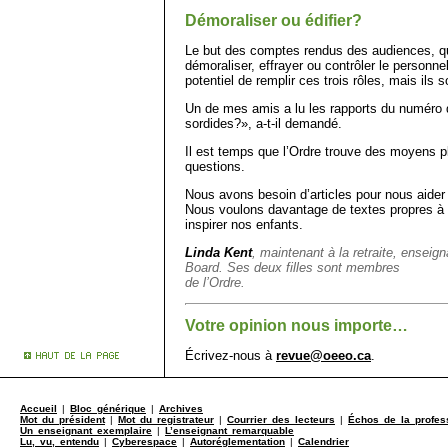
Démoraliser ou édifier?
Le but des comptes rendus des au­diences, qui
démoraliser, effrayer ou contrôler le personne
potentiel de remplir ces trois rôles, mais ils 
Un de mes amis a lu les rapports du numéro d
sordides?», a-t-il demandé.
Il est temps que l’Ordre trouve des moyens 
questions.
Nous avons besoin d’articles pour nous aider 
Nous voulons davantage de textes propres à e
inspirer nos enfants.
Linda Kent
, maintenant à la retraite, enseign
Board. Ses deux filles sont membres
de l’Ordre.
Votre opinion nous importe…
Écrivez-nous à
revue@oeeo.ca
.
Accueil
|
Bloc générique
|
Archives
Mot du président
|
Mot du registrateur
|
Courrier des lecteurs
|
Échos de la profes
Un enseignant exemplaire
|
L’enseignant remarquable
Lu, vu, entendu
|
Cyberespace
|
Autoréglementation
|
Calendrier