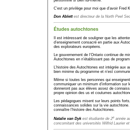
personnifie si bien lui-même.
C’est un privilège pour moi que d’avoir Fred 
Don Ablett
est directeur de la North Peel S
Études autochtones
Il est intéressant de souligner que les attent
d’enseignement consacré en partie aux Autoch
des explorateurs européens.
Le gouvernement de l’Ontario continue de mine
Autochtones en n’établissant pas de progra
L’histoire des Autochtones est intégrée aux a
bien minime du programme et n’est communiq
Même si toutes les personnes qui enseignent
communiquer un minimum d’information sur l
donneront pas aux élèves assez de connaissan
propre opinion des us et coutumes autochton
Les pédagogues misent sur leurs points forts
connaissances solides sur la vie autochtone.
connaître l’histoire des Autochtones.
e
Natalie van Dyk
est étudiante de 2
année au
concomitant des universités Wilfrid Laurier et