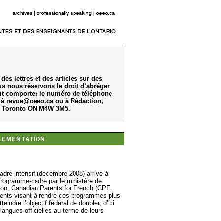
 des lettres et des articles sur des
us nous réservons le droit d’abréger
doit comporter le numéro de téléphone
e à
revue@oeeo.ca
ou à Rédaction,
t, Toronto ON M4W 3M5.
LEMENTATION
 cadre intensif (décembre 2008) arrive à
programme-cadre par le ministère de
ation, Canadian Parents for French (CPF
ents visant à rendre ces programmes plus
eindre l’objectif fédéral de doubler, d’ici
langues officielles au terme de leurs