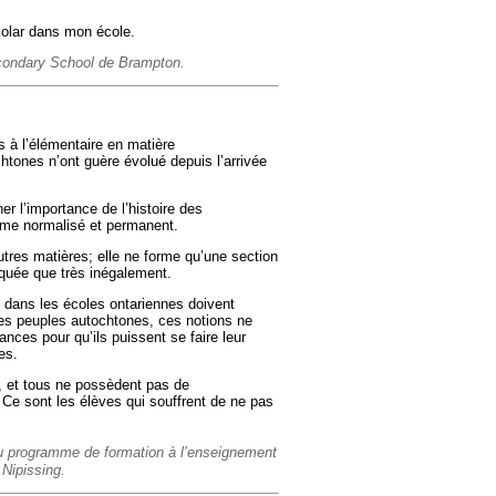
Kolar dans mon école.
econdary School de Brampton.
es à l’élémentaire en matière
tones n’ont guère évolué depuis l’arrivée
r l’importance de l’histoire des
mme normalisé et permanent.
utres matières; elle ne forme qu’une section
uée que très inégalement.
 dans les écoles ontariennes doivent
es peuples autochtones, ces notions ne
ces pour qu’ils puissent se faire leur
es.
, et tous ne possèdent pas de
 Ce sont les élèves qui souffrent de ne pas
 programme de formation à l’enseignement
 Nipissing.