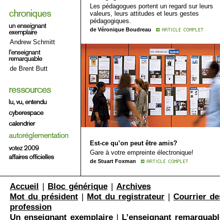
Les pédagogues portent un regard sur leurs
valeurs, leurs attitudes et leurs gestes
pédagogiques.
de Véronique Boudreau
Andrew Schmitt
de Brent Butt
Est-ce qu’on peut être amis?
Gare à votre empreinte électronique!
de Stuart Foxman
Accueil
|
Bloc générique
|
Archives
Mot du président
|
Mot du registrateur
|
Courrier de
profession
Un enseignant exemplaire
|
L’enseignant remarquabl