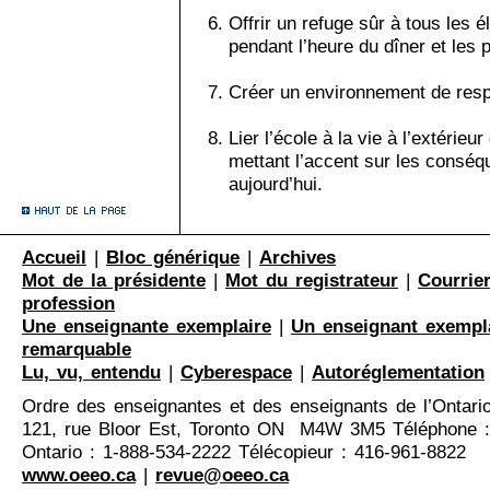
Offrir un refuge sûr à tous les é
pendant l’heure du dîner et les 
Créer un environnement de resp
Lier l’école à la vie à l’extérieu
mettant l’accent sur les conséq
aujourd’hui.
Accueil
|
Bloc générique
|
Archives
Mot de la présidente
|
Mot du registrateur
|
Courrier
profession
Une enseignante exemplaire
|
Un enseignant exempl
remarquable
Lu, vu, entendu
|
Cyberespace
|
Autoréglementation
Ordre des enseignantes et des enseignants de l’Ontari
121, rue Bloor Est, Toronto ON M4W 3M5 Téléphone :
Ontario : 1-888-534-2222 Télécopieur : 416-961-8822
www.oeeo.ca
|
revue@oeeo.ca