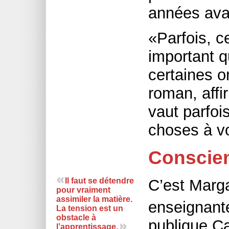
années avant
«Parfois, c
important q
certaines o
roman, affi
vaut parfoi
choses à v
Conscien
Il faut se détendre
C’est Marga
pour vraiment
assimiler la matière.
enseignant
La tension est un
obstacle à
publique Ca
l’apprentissage.