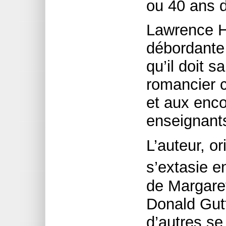
ou 40 ans 
Lawrence Hi
débordante 
qu’il doit s
romancier c
et aux enc
enseignant
L’auteur, o
s’extasie 
de Margare
Donald Gut
d’autres se