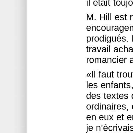
il était touj
M. Hill est
encouragem
prodigués. I
travail ach
romancier a
«Il faut tr
les enfants,
des textes 
ordinaires, 
en eux et e
je n’écriva