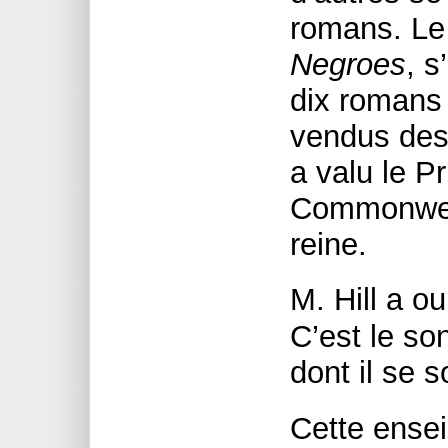
romans. Le
Negroes
, s
dix romans 
vendus des 
a valu le P
Commonweal
reine.
M. Hill a o
C’est le so
dont il se s
Cette ense