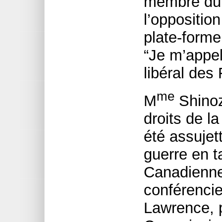
membre du
l’oppositio
plate-forme
“Je m’appell
libéral des
me
M
Shinoz
droits de l
été assujet
guerre en t
Canadienne.
conférencie
Lawrence, p