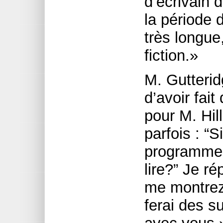
d’écrivain 
la période 
très longue
fiction.»
M. Gutterid
d’avoir fait
pour M. Hi
parfois : “S
programme s
lire?” Je r
me montrez v
ferai des s