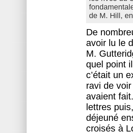
fondamentale
de M. Hill, en
De nombreu
avoir lu le
M. Gutteridg
quel point i
c’était un e
ravi de voir
avaient fai
lettres pui
déjeuné ens
croisés à L