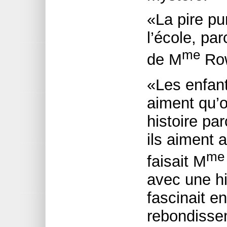
«La pire pu
l’école, par
me
de M
Row
«Les enfants
aiment qu’
histoire par
ils aiment 
me
faisait M
avec une hi
fascinait en
rebondissem