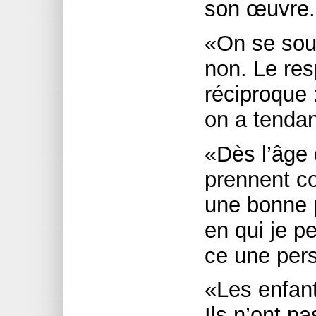
son œuvre.
«On se souv
non. Le res
réciproque 
on a tendan
«Dès l’âge 
prennent c
une bonne 
en qui je p
ce une pers
«Les enfant
Ils n’ont pa