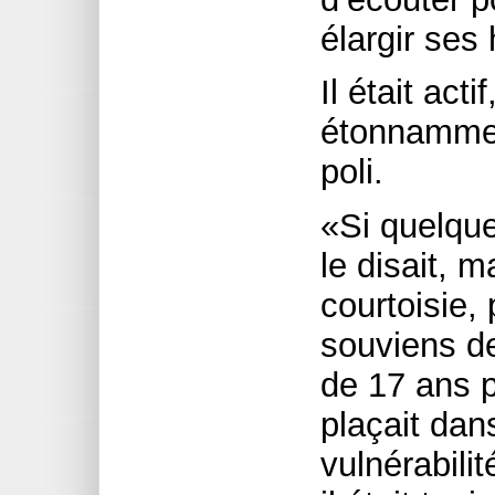
élargir ses
Il était acti
étonnammen
poli.
«Si quelque
le disait, 
courtoisie,
souviens d
de 17 ans p
plaçait dan
vulnérabili