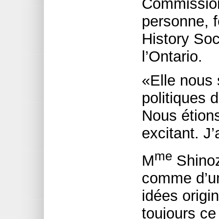
Commission 
personne, f
History So
l’Ontario.
«Elle nous 
politiques d
Nous étions 
excitant. J
me
M
Shinoz
comme d’un 
idées origi
toujours ce