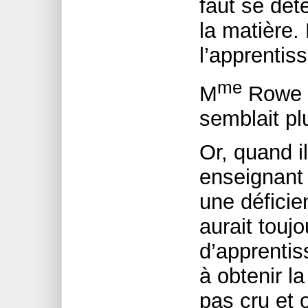
faut se dét
la matière.
l’apprentis
me
M
Rowe l
semblait pl
Or, quand il
enseignant 
une déficie
aurait toujo
d’apprentiss
à obtenir la
pas cru et