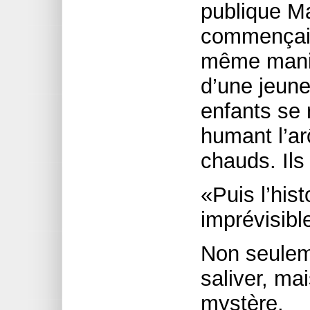
publique M
commençait 
même manièr
d’une jeune
enfants se 
humant l’a
chauds. Ils
«Puis l’hist
imprévisible»
Non seulemen
saliver, mai
mystère.