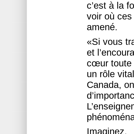
c’est à la f
voir où ce
amené.
«Si vous tr
et l’encour
cœur toute 
un rôle vita
Canada, on 
d’importanc
L’enseignem
phénoména
Imaginez.