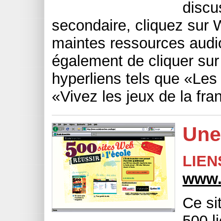
discu
secondaire, cliquez sur 
maintes ressources audi
également de cliquer su
hyperliens tels que «Les 
«Vivez les jeux de la fra
Une
LIEN
www.
Ce si
500 l