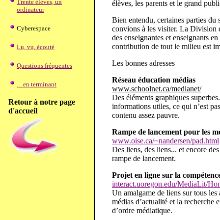
Trente élèves, un
élèves, les parents et le grand publ
ordinateur
Bien entendu, certaines parties du 
convions à les visiter. La Division
Cyberespace
des enseignantes et enseignants en 
contribution de tout le milieu est 
Lu, vu, écouté
Les bonnes adresses
Questions fréquentes
Réseau éducation médias
…en terminant
www.schoolnet.ca/medianet/
Des éléments graphiques superbes. V
Retour à notre page
informations utiles, ce qui n’est p
d'accueil
contenu assez pauvre.
Rampe de lancement pour les m
www.oise.ca/~nandersen/pad.html
Des liens, des liens... et encore de
rampe de lancement.
Projet en ligne sur la compétenc
interact.uoregon.edu/MediaLit/H
Un amalgame de liens sur tous les a
médias d’actualité et la recherche 
d’ordre médiatique.