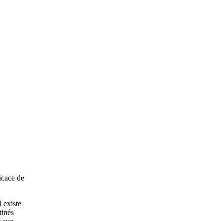
ficace de
l existe
tinés