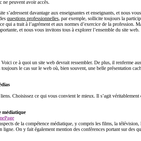
ic ne peuvent avoir accès.
site s’adressent davantage aux enseignantes et enseignants, et nous vous
 des
questions professionnelles
, par exemple, sollicite toujours la partici
ce qui a trait à l’agrément et aux normes d’exercice de la profession. Ma
importante, et nous vous invitons tous à explorer l’ensemble du site web.
oici ce à quoi un site web devrait ressembler. De plus, il renferme aus
as toujours le cas sur le web où, bien souvent, une belle présentation cac
édias
s liens. Choisissez ce qui vous convient le mieux. Il s’agit véritablement
e médiatique
omePage
spects de la compétence médiatique, y compris les films, la télévision, 
en ligne. On y fait également mention des conférences portant sur des q