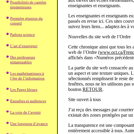
aux élèves des écoles élémentaires,
Possibilités de carrière
enseignantes et enseignants.
prometteuses
Les enseignantes et enseignants e
Première réunion du
passés en revue ici. Ces sites couv
conseil
suivez leurs liens... adaptez-les à v
Parlons science
Nouvelles du site web de l’Ordre
L’art d’enseigner
Cette chronique ainsi que tous les a
web de l’Ordre (
www.oct.ca/Frenc
affichés dans «Numéros précédents
Des professeurs
remarquables
La partie du site web consacrée au
un aspect et une texture uniques. L’
Les mathématiques à
sélectionnés remplissent le reste de
l’ère de l’information
fenêtres, nous ne les utilisons pas
bouton
RETOUR
.
Les Pages bleues
Site ouvert à tous
Enquêtes et audiences
J’ai reçu des messages par courrier
La voie de l’avenir
existait des zones protégées par un
Une longueur d’avance
La transparence est une composan
entièrement accessible à tous. Autre