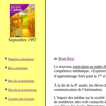
Septembre 1997
de
Brad Ross
Numéros précédents
Le nouveau
curriculum au palier é
Bloc générique
compétence médiatique. «Explorer q
re
d’apprentissage fixés pour la 1
et 
Mot de la présidente
e
À la fin de la 8
année, les élèves d
communication de l’information.
Mot de la registrateure
L’impact des médias sur la société 
Courrier des lecteurs
de nombreux sites web consacrés à c