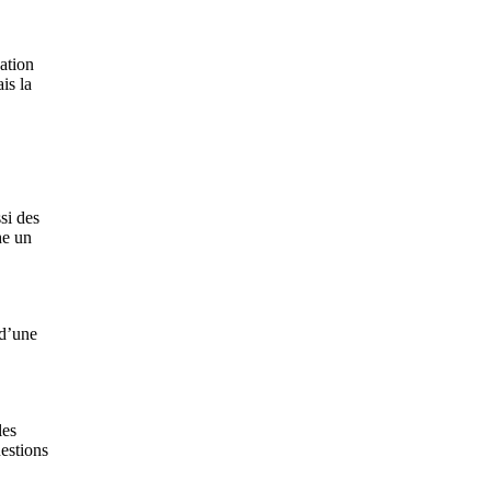
pation
is la
si des
he un
 d’une
les
uestions