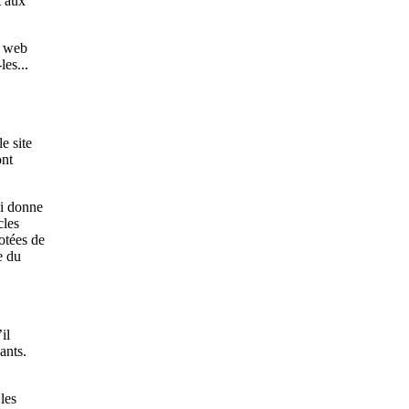
t aux
s web
es...
e site
nt
ui donne
cles
dotées de
e du
il
ants.
 les