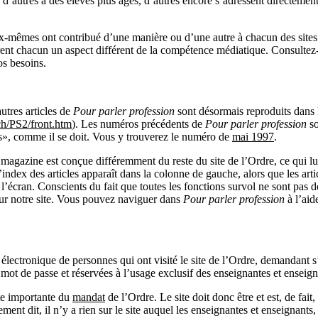
 d’autres à des élèves plus âgés, d’autres encore s’adressent directemen
ux-mêmes ont contribué d’une manière ou d’une autre à chacun des site
rent chacun un aspect différent de la compétence médiatique. Consultez-l
os besoins.
utres articles de
Pour parler profession
sont désormais reproduits dans l
h/PS2/front.htm
). Les numéros précédents de
Pour parler profession
so
», comme il se doit. Vous y trouverez le numéro de
mai 1997
.
 magazine est conçue différemment du reste du site de l’Ordre, ce qui l
index des articles apparaît dans la colonne de gauche, alors que les arti
 l’écran. Conscients du fait que toutes les fonctions survol ne sont pas 
 sur notre site. Vous pouvez naviguer dans
Pour parler profession
à l’aid
 électronique de personnes qui ont visité le site de l’Ordre, demandant s’
 mot de passe et réservées à l’usage exclusif des enseignantes et enseign
te importante du
mandat
de l’Ordre. Le site doit donc être et est, de fait,
ment dit, il n’y a rien sur le site auquel les enseignantes et enseignants,