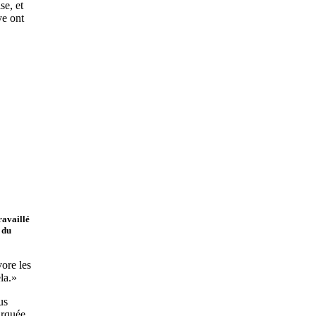
se, et
ye ont
ravaillé
 du
vore les
la.»
us
arquée,