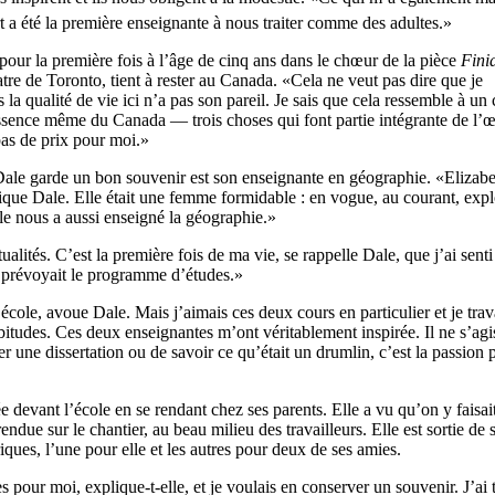
 a été la première enseignante à nous traiter comme des adultes.»
pour la première fois à l’âge de cinq ans dans le chœur de la pièce
Fini
e de Toronto, tient à rester au Canada. «Cela ne veut pas dire que je
is la qualité de vie ici n’a pas son pareil. Je sais que cela ressemble à un 
’essence même du Canada — trois choses qui font partie intégrante de l’
as de prix pour moi.»
Dale garde un bon souvenir est son enseignante en géographie. «Elizab
ique Dale. Elle était une femme formidable : en vogue, au courant, expl
lle nous a aussi enseigné la géographie.»
alités. C’est la première fois de ma vie, se rappelle Dale, que j’ai senti
 prévoyait le programme d’études.»
école, avoue Dale. Mais j’aimais ces deux cours en particulier et je trava
abitudes. Ces deux enseignantes m’ont véritablement inspirée. Il ne s’agi
une dissertation ou de savoir ce qu’était un drumlin, c’est la passion 
e devant l’école en se rendant chez ses parents. Elle a vu qu’on y faisai
endue sur le chantier, au beau milieu des travailleurs. Elle est sortie de 
briques, l’une pour elle et les autres pour deux de ses amies.
s pour moi, explique-t-elle, et je voulais en conserver un souvenir. J’ai 