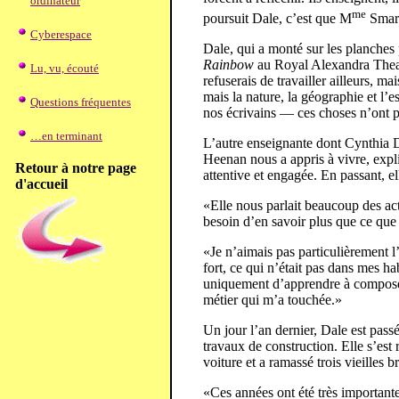
ordinateur
me
poursuit Dale, c’est que M
Smart
Cyberespace
Dale, qui a monté sur les planches 
Rainbow
au Royal Alexandra Theatr
Lu, vu, écouté
refuserais de travailler ailleurs, ma
mais la nature, la géographie et l
Questions fréquentes
nos écrivains — ces choses n’ont p
…en terminant
L’autre enseignante dont Cynthia 
Heenan nous a appris à vivre, expl
Retour à notre page
attentive et engagée. En passant, e
d'accueil
«Elle nous parlait beaucoup des actu
besoin d’en savoir plus que ce que
«Je n’aimais pas particulièrement l’
fort, ce qui n’était pas dans mes h
uniquement d’apprendre à composer 
métier qui m’a touchée.»
Un jour l’an dernier, Dale est passé
travaux de construction. Elle s’est r
voiture et a ramassé trois vieilles 
«Ces années ont été très importante