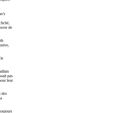
an’s
cliché,
œuvre de
eth
osive,
 le
illais
ssait pas
pour leur
t des
sa
toujours