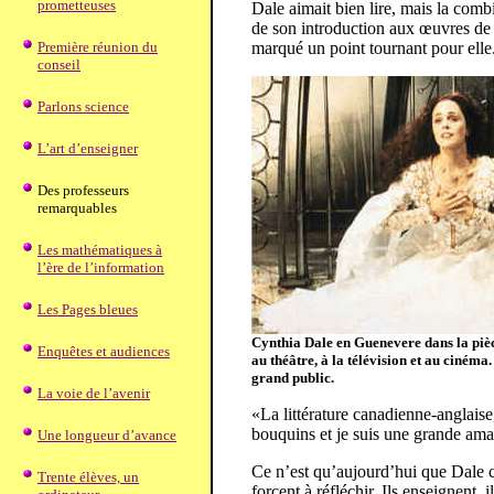
prometteuses
Dale aimait bien lire, mais la comb
de son introduction aux œuvres d
Première réunion du
marqué un point tournant pour elle
conseil
Parlons science
L’art d’enseigner
Des professeurs
remarquables
Les mathématiques à
l’ère de l’information
Les Pages bleues
Cynthia Dale en Guenevere dans la pi
Enquêtes et audiences
au théâtre, à la télévision et au cinéma
grand public.
La voie de l’avenir
«La littérature canadienne-anglaise
bouquins et je suis une grande amat
Une longueur d’avance
Ce n’est qu’aujourd’hui que Dale co
Trente élèves, un
forcent à réfléchir. Ils enseignent,