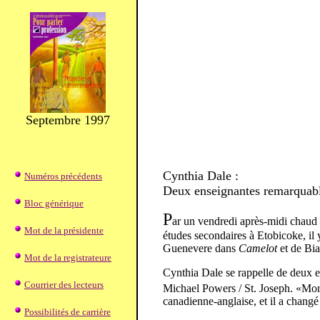
Septembre 1997
Cynthia Dale :
Numéros précédents
Deux enseignantes remarquab
Bloc générique
P
ar un vendredi après-midi chaud 
Mot de la présidente
études secondaires à Etobicoke, il y
Guenevere dans
Camelot
et de Bi
Mot de la registrateure
Cynthia Dale se rappelle de deux en
Courrier des lecteurs
Michael Powers / St. Joseph. «Mon
canadienne-anglaise, et il a changé
Possibilités de carrière