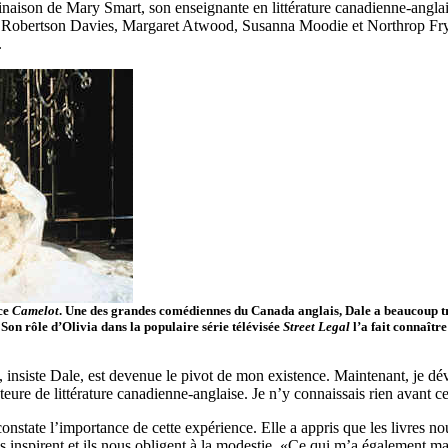
inaison de Mary Smart, son enseignante en littérature canadienne-anglai
e Robertson Davies, Margaret Atwood, Susanna Moodie et Northrop Fr
.
èce
Camelot
. Une des grandes comédiennes du Canada anglais, Dale a beaucoup t
. Son rôle d’Olivia dans la populaire série télévisée
Street Legal
l’a fait connaître
, insiste Dale, est devenue le pivot de mon existence. Maintenant, je dé
eure de littérature canadienne-anglaise. Je n’y connaissais rien avant ce
nstate l’importance de cette expérience. Elle a appris que les livres no
 ils inspirent et ils nous obligent à la modestie. «Ce qui m’a également m