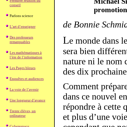
Michael S
Première réunion du
conseil
promotion 
Parlons science
de Bonnie Schmid
L’art d’enseigner
L
Des professeurs
e monde dans le
remarquables
sera bien différe
Les mathématiques à
l’ère de l’information
nature ni le nom 
Les Pages bleues
des dix prochaine
Enquêtes et audiences
Comment préparer 
La voie de l’avenir
dans ce nouvel en
Une longueur d’avance
répondre à cette q
Trente élèves, un
et plus d’une voi
ordinateur
Cyberespace