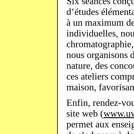
Six séances conç
d’études élémenta
à un maximum de 
individuelles, nou
chromatographie, 
nous organisons de
nature, des conco
ces ateliers compr
maison, favorisant
Enfin, rendez-vou
site web (
www.uwo
permet aux enseig