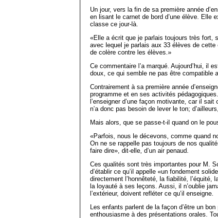
Un jour, vers la fin de sa première année d’
en lisant le carnet de bord d’une élève. Elle
classe ce jour-là.
«Elle a écrit que je parlais toujours très fort, s
avec lequel je parlais aux 33 élèves de cett
de colère contre les élèves.»
Ce commentaire l’a marqué. Aujourd’hui, il est
doux, ce qui semble ne pas être compatible av
Contrairement à sa première année d’enseign
programme et en ses activités pédagogiques. 
l’enseigner d’une façon motivante, car il sait c
n’a donc pas besoin de lever le ton; d’ailleurs, 
Mais alors, que se passe-t-il quand on le pou
«Parfois, nous le décevons, comme quand no
On ne se rappelle pas toujours de nos qualité
faire dire», dit-elle, d’un air penaud.
Ces qualités sont très importantes pour M. S
d’établir ce qu’il appelle «un fondement solide
directement l’honnêteté, la fiabilité, l’équité,
la loyauté à ses leçons. Aussi, il n’oublie ja
l’extérieur, doivent refléter ce qu’il enseigne.
Les enfants parlent de la façon d’être un bon
enthousiasme à des présentations orales. Tou