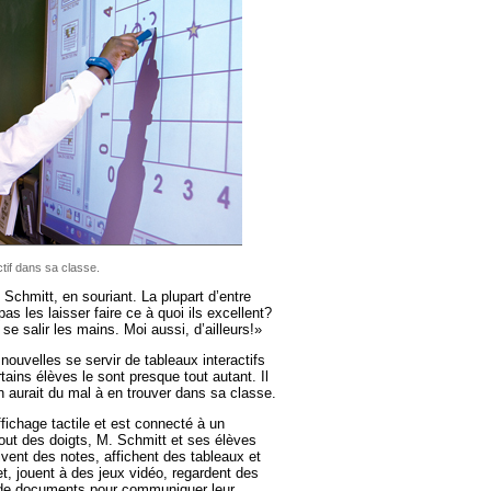
tif dans sa classe.
Schmitt, en souriant. La plupart d’entre
as les laisser faire ce à quoi ils excellent?
 se salir les mains. Moi aussi, d’ailleurs!»
ouvelles se servir de tableaux interactifs
rtains élèves le sont presque tout autant. Il
on aurait du mal à en trouver dans sa classe.
affichage tactile et est connecté à un
bout des doigts, M. Schmitt et ses élèves
rivent des notes, affichent des tableaux et
t, jouent à des jeux vidéo, regardent des
de documents pour commu­niquer leur