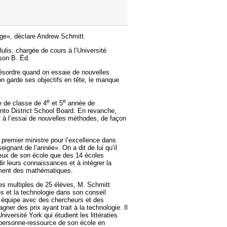
age», déclare Andrew Schmitt.
lulis, chargée de cours à l’Université
 son B. Éd.
désordre quand on essaie de nouvelles
n garde ses objectifs en tête, le manque
e
e
e de classe de 4
et 5
année de
nto District School Board. En revanche,
t à l’essai de nouvelles méthodes, de façon
u premier ministre pour l’excellence dans
ignant de l’année». On a dit de lui qu’il
 ceux de son école que des 14 écoles
dir leurs connaissances et à intégrer la
nement des mathématiques.
ées multiples de 25 élèves, M. Schmitt
 et la technologie dans son conseil
it équipe avec des chercheurs et des
gner des prix ayant trait à la technologie. Il
iversité York qui étudient les littératies
a personne-ressource de son école en