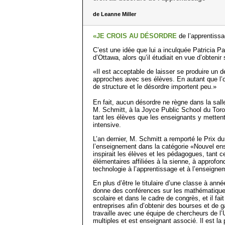
de Leanne Miller
«JE CROIS AU DÉSORDRE
de l’apprentiss
C’est une idée que lui a inculquée Patricia Pa
d’Ottawa, alors qu’il étudiait en vue d’obtenir
«Il est acceptable de laisser se produire un 
approches avec ses élèves. En autant que l’o
de structure et le désordre importent peu.»
En fait, aucun désordre ne règne dans la sall
M. Schmitt, à la Joyce Public School du Toro
tant les élèves que les enseignants y metten
intensive.
L’an dernier, M. Schmitt a remporté le Prix d
l’enseignement dans la catégorie «Nouvel ense
inspirait les élèves et les pédagogues, tant
élémen­taires affiliées à la sienne, à approfon
technologie à l’apprentissage et à l’enseig
En plus d’être le titulaire d’une classe à ann
donne des conférences sur les mathématiques
scolaire et dans le cadre de congrès, et il fa
entreprises afin d’obtenir des bourses et de ga
travaille avec une équipe de chercheurs de l’Un
multiples et est enseignant associé. Il est l