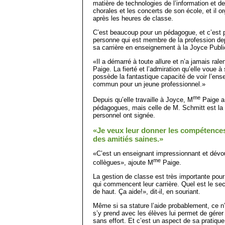
matière de technologies de l’information et de
chorales et les concerts de son école, et il 
après les heures de classe.
C’est beaucoup pour un péda­gogue, et c’est 
personne qui est membre de la profession d
sa carrière en enseignement à la Joyce Publi
«Il a démarré à toute allure et n’a jamais ralen
Paige. La fierté et l’admiration qu’elle voue
possède la fantastique capacité de voir l’ense
commun pour un jeune professionnel.»
me
Depuis qu’elle travaille à Joyce, M
Paige a
pédagogues, mais celle de M. Schmitt est la
personnel ont signée.
«Je veux leur donner les compétences
des amitiés saines.»
«C’est un enseignant impressionnant et dévo
me
collègues», ajoute M
Paige.
La gestion de classe est très importante pou
qui commencent leur carrière. Quel est le se
de haut. Ça aide!», dit-il, en souriant.
Même si sa stature l’aide probablement, ce n’
s’y prend avec les élèves lui permet de gére
sans effort. Et c’est un aspect de sa pratique s