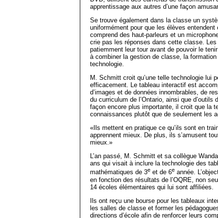
apprentissage aux autres d’une façon amusante
Se trouve également dans la classe un systèm
uniformément pour que les élèves entendent c
comprend des haut-parleurs et un microphone 
crie pas les réponses dans cette classe. Les
patiemment leur tour avant de pouvoir le tenir
à combiner la gestion de classe, la formation d
technologie.
M. Schmitt croit qu’une telle technologie lui 
efficacement. Le tableau interactif est acco
d’images et de données innombrables, de re
du curriculum de l’Ontario, ainsi que d’outils 
façon encore plus importante, il croit que la 
connaissances plutôt que de seulement les ac
«Ils mettent en pratique ce qu’ils sont en tra
apprennent mieux. De plus, ils s’amusent to
mieux.»
L’an passé, M. Schmitt et sa collègue Wanda
ans qui visait à inclure la technologie des t
e
e
mathématiques de 3
et de 6
année. L’object
en fonction des résultats de l’OQRE, non se
14 écoles élémentaires qui lui sont affiliées.
Ils ont reçu une bourse pour les tableaux inte
les salles de classe et former les pédagogues
directions d’école afin de renforcer leurs c