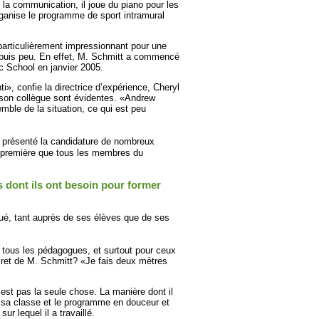
 la communication, il joue du piano pour les
organise le programme de sport intramural
particulièrement impressionnant pour une
epuis peu. En effet, M. Schmitt a commencé
c School en janvier 2005.
ti», confie la directrice d’expérience, Cheryl
 à son collègue sont évidentes. «Andrew
mble de la situation, ce qui est peu
 présenté la candidature de nombreux
 première que tous les membres du
 dont ils ont besoin pour former
ué, tant auprès de ses élèves que de ses
r tous les pédagogues, et surtout pour ceux
cret de M. Schmitt? «Je fais deux mètres
est pas la seule chose. La manière dont il
r sa classe et le programme en douceur et
ur lequel il a travaillé.