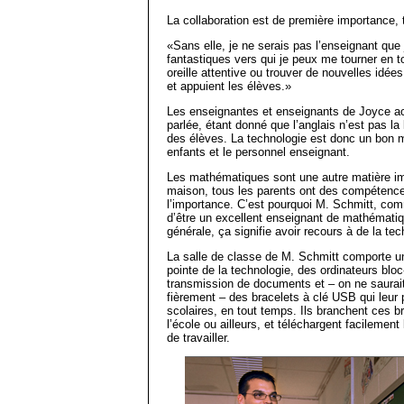
La collaboration est de première importance,
«Sans elle, je ne serais pas l’enseignant que 
fantastiques vers qui je peux me tourner en t
oreille attentive ou trouver de nouvelles idées.
et appuient les élèves.»
Les enseignantes et enseignants de Joyce a
parlée, étant donné que l’anglais n’est pas l
des élèves. La technologie est donc un bon 
enfants et le personnel enseignant.
Les mathématiques sont une autre matière imp
maison, tous les parents ont des compétenc
l’importance. C’est pourquoi M. Schmitt, co
d’être un excellent enseignant de mathématiq
générale, ça signifie avoir recours à de la te
La salle de classe de M. Schmitt comporte un t
pointe de la technologie, des ordinateurs bl
transmission de documents et – on ne saurait 
fièrement – des bracelets à clé USB qui leur 
scolaires, en tout temps. Ils branchent ces br
l’école ou ailleurs, et téléchargent facilement
de travailler.