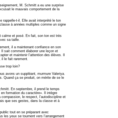
enseignement, M. Schmitt a eu une surprise
 excusait le mauvais comportement de la
e rappelle-t-il. Elle avait interprété le ton
e classe à années multiples comme un signe
 calme et posé. En fait, son ton est très
ec sa taille.
ement, il a maintenant confiance en son
Il sait comment élaborer une leçon et
apter et maintenir l’attention des élèves. Il
il le fait rarement.
sse trop loin?
us avons un suppléant, murmure Valeriya.
s. Quand ça se produit, on mérite de se le
chmitt. En septembre, il prend le temps
 en formation du caractère». Il intègre
 la compassion, le respect, l’autodiscipline et
mais que ses gestes, dans la classe et à
 public tout en se préparant avec
s les yeux se tournent vers l’arrangement