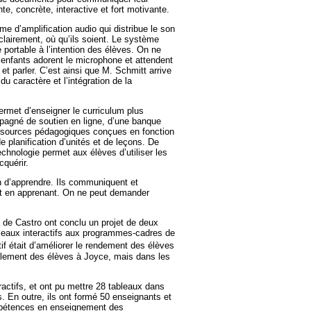
, concrète, interactive et fort motivante.
e d’amplification audio qui distribue le son
lairement, où qu’ils soient. Le système
portable à l’intention des élèves. On ne
 enfants adorent le microphone et attendent
 et parler. C’est ainsi que M. Schmitt arrive
u caractère et l’intégration de la
permet d’enseigner le curriculum plus
mpagné de soutien en ligne, d’une banque
ssources pédagogiques conçues en fonction
de planification d’unités et de leçons. De
technologie permet aux élèves d’utiliser les
quérir.
in d’apprendre. Ils communiquent et
ut en apprenant. On ne peut demander
 de Castro ont conclu un projet de deux
ableaux interactifs aux programmes-cadres de
if était d’améliorer le rendement des élèves
ulement des élèves à Joyce, mais dans les
ractifs, et ont pu mettre 28 tableaux dans
. En outre, ils ont formé 50 enseignants et
ompétences en enseignement des