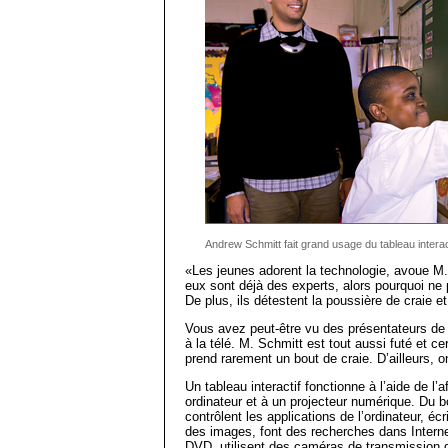
Andrew Schmitt fait grand usage du tableau interac
«Les jeunes adorent la technologie, avoue M. 
eux sont déjà des experts, alors pourquoi ne p
De plus, ils détestent la poussière de craie et
Vous avez peut-être vu des présentateurs de n
à la télé. M. Schmitt est tout aussi futé et ce
prend rarement un bout de craie. D’ailleurs, 
Un tableau interactif fonctionne à l’aide de l’
ordinateur et à un projecteur numérique. Du 
contrôlent les applications de l’ordinateur, éc
des images, font des re­cherches dans Interne
DVD, utilisent des caméras de transmission 