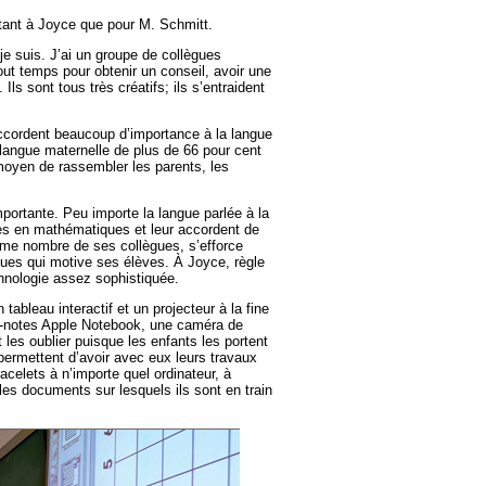
 tant à Joyce que pour M. Schmitt.
je suis. J’ai un groupe de collègues
out temps pour obtenir un conseil, avoir une
 Ils sont tous très créatifs; ils s’entraident
ccordent beaucoup d’importance à la langue
a langue maternelle de plus de 66 pour cent
moyen de rassembler les parents, les
ortante. Peu importe la langue parlée à la
es en mathématiques et leur accordent de
mme nombre de ses collègues, s’efforce
ues qui motive ses élèves. À Joyce, règle
chnologie assez sophistiquée.
ableau interactif et un projecteur à la fine
oc-notes Apple Notebook, une caméra de
les oublier puisque les enfants les portent
permettent d’avoir avec eux leurs travaux
acelets à n’importe quel ordinateur, à
 les documents sur lesquels ils sont en train