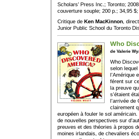
Scholars’ Press Inc.; Toronto; 200
couverture souple; 200 p.; 34,95 $
Critique de
Ken MacKinnon
, direc
Junior Public School du Toronto Dis
Who Dis
de Valerie Wy
Who Discove
selon leque
l’Amérique e
férent sur c
la preuve q
s’étaient éta
l’arrivée de
clairement qu
européen à fouler le sol américain. 
de nouvelles perspectives sur d’a
preuves et des théories à propos de
moines irlandais, de chevaliers éc