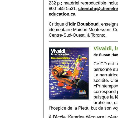
232 p.; matériel reproductible incl
800-565-5531;
clientele@chenelie
education.ca
Critique d’
Idir Bouaboud
, enseign
élémentaire Maison Montessori, Con
Centre-Sud-Ouest, à Toronto.
Vivaldi, 
de Susan H
Ce CD est un
personne su
La narratric
société. C’e
«Printemps»
correspond 
puisque la f
orpheline, c
l’hospice de la Pietà, but de son v
À l’école, Katarina découvre l’«Au