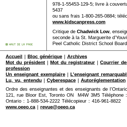
978-1-55453-129-5; livre à couvertu
5437
ou sans frais 1-800-265-0884; télé
www.kidscanpress.com
Critique de
Chadwick Low
, enseig
seconde à la St. Marguerite d’Youv
Peel Catholic District School Board
Accueil
|
Bloc générique
|
Archives
Mot du président
|
Mot du registrateur
|
Courrier de
profession
Un enseignant exemplaire
|
L’enseignant remarquabl
Lu, vu, entendu
|
Cyberespace
|
Autoréglementation
Ordre des enseignantes et des enseignants de l’Ontari
121, rue Bloor Est, Toronto ON M4W 3M5 Téléphone :
Ontario : 1-888-534-2222 Télécopieur : 416-961-8822
www.oeeo.ca
|
revue@oeeo.ca