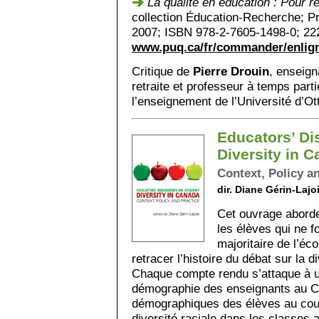
La qualité en éducation : Pour r
collection Éducation-Recherche; P
2007; ISBN 978-2-7605-1498-0; 222
www.puq.ca/fr/commander/enlig
Critique de
Pierre Drouin
, enseig
retraite et professeur à temps par
l’enseignement de l’Université d’Ot
Educators’ Di
Diversity in 
Context, Policy a
dir. Diane Gérin-Lajo
Cet ouvrage aborde
les élèves qui ne f
majoritaire de l’éco
retracer l’histoire du débat sur la 
Chaque compte rendu s’attaque à un
démographie des enseignants au 
démographiques des élèves au cour
diversité raciale dans les classes