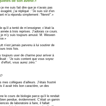
uiétés de son avenir.»
je me suis fait dire que je n’avais pas
agéré, j’ai répliqué : “Je suis sûr d’en
nant m’a répondu simplement :“Nenni!”.»
e qu’il a tenté de m’enseigner, c’était la
e année à trois reprises. J’adorais ce cours.
is je m’y suis toujours amusé. M. Weseen
sse.»
 n’est jamais parvenu à lui soutirer de
urs trois fois.
 toujours user de charme pour arriver à
 disait : “Je suis content que vous soyez
d’effort, vous aurez zéro.”
t?
s mes collègues d’ailleurs. J’étais frustré
s il avait très bon caractère, un des
e le cours de biologie parce qu’il le rendait
ue bien pendue, évidemment. C’était un gamin
nces de laboratoire à faire, il fallait