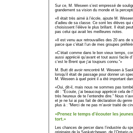
Sur ce, M. Weseen s’est empressé de souligne
grandement sa vision du monde et la perceptio
«Il était très aimé à l’école, ajoute M. Weseen
d’adieu de sa classe. Ce sont les élèves qui 
choisissent l’élève le plus brillant. Il était peut
pas celui qui avait les meilleures notes.
«Il est venu aux retrouvailles des 20 ans de s
parce que c’était l’un de mes groupes préféré
«C’était comme dans le bon vieux temps, comm
aussi apprécié qu’avant et tout aussi facile d
c’est le Brent que j’ai toujours connu.”»
M. Butt dit avoir rencontré M. Weseen à Sask
lorsqu’il était de passage pour donner un spect
M. Weseen à quel point il a été important da
«Oui, dit-il, mais nous ne sommes pas tombé
dit : “Écoute, j’ai beaucoup apprécié cela de l
très heureux de te l’entendre dire.” Nous n’a
et je ne lui ai pas fait de déclaration du gen
plus à : “Merci de ne pas m’avoir traité de cin
«Prenez le temps d’écouter les jeunes
tort.»
Les chances de percer dans l’industrie du spe
originaire de la Saskatchewan, de l’Ontario