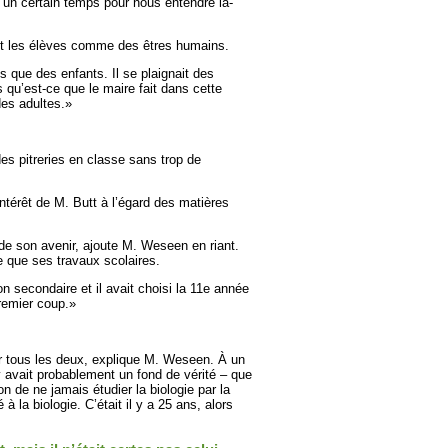
u un certain temps pour nous entendre là-
ait les élèves comme des êtres humains.
s que des enfants. Il se plaignait des
qu’est-ce que le maire fait dans cette
des adultes.»
es pitreries en classe sans trop de
térêt de M. Butt à l’égard des matières
e son avenir, ajoute M. Weseen en riant.
re que ses travaux scolaires.
n secondaire et il avait choisi la 11e année
premier coup.»
r tous les deux, explique M. Weseen. À un
 y avait probablement un fond de vérité – que
on de ne jamais étudier la biologie par la
 à la biologie. C’était il y a 25 ans, alors