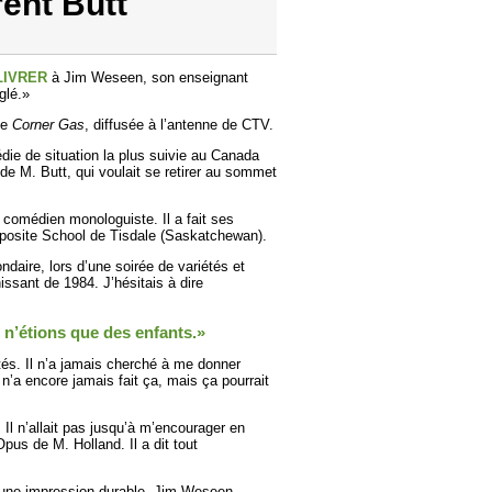
ent Butt
LIVRER
à Jim Weseen, son enseignant
glé.»
ie
Corner Gas
, diffusée à l’antenne de CTV.
die de situation la plus suivie au Canada
 de M. Butt, qui voulait se retirer au sommet
t comédien monologuiste. Il a fait ses
mposite School de Tisdale (Saskatchewan).
daire, lors d’une soirée de variétés et
nissant de 1984. J’hésitais à dire
 n’étions que des enfants.»
és. Il n’a jamais cherché à me donner
n n’a encore jamais fait ça, mais ça pourrait
 Il n’allait pas jusqu’à m’encourager en
pus de M. Holland. Il a dit tout
e une impression durable. Jim Weseen