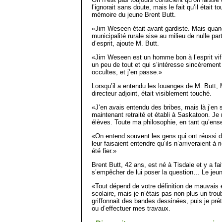
l’ignorait sans doute, mais le fait qu’il était 
mémoire du jeune Brent Butt.
«Jim Weseen était avant-gardiste. Mais quand
municipalité rurale sise au milieu de nulle pa
d’esprit, ajoute M. Butt.
«Jim Weseen est un homme bon à l’esprit vif
un peu de tout et qui s’intéresse sincèrement 
occultes, et j’en passe.»
Lorsqu’il a entendu les louanges de M. Butt, 
directeur adjoint, était visiblement touché.
«J’en avais entendu des bribes, mais là j’en
maintenant retraité et établi à Saskatoon. Je
élèves. Toute ma philosophie, en tant qu’ense
«On entend souvent les gens qui ont réussi d
leur faisaient entendre qu’ils n’arriveraient à 
été fier.»
Brent Butt, 42 ans, est né à Tisdale et y a f
s’empêcher de lui poser la question… Le jeun
«Tout dépend de votre définition de mauvais é
scolaire, mais je n’étais pas non plus un tro
griffonnait des bandes dessinées, puis je pré
ou d’effectuer mes travaux.