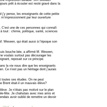
toujours prêt à écouter est resté gravé dans la
 j’y pense, les enseignants de cette petite
rt m’impressionnent par leur ouverture
. C’est une de ces personnes qui connaît
à tout : chimie, politique, santé, sciences
M. Weseen, qui était aussi à l’époque son
 suis bouche bée, a affirmé M. Weseen,
 ne voulais surtout pas décourager les
ignant, reposait sur ce principe.
ans la vie nous dire que les enseignants
rien. Ce n’est pas un héritage dont j’aurais
ait toutes ses études. On ne peut
e Brent était-il un mauvais élève?
lève. Je n’étais pas motivé sur le plan
uble-fête. Je chahutais avec mes amis et
tendais avoir oublié de remettre un devoir