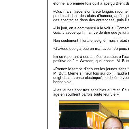
étonné la première fois qu’il a aperçu Brent
«Oui, mais l’ascension a été longue, raconte 
produisait dans des clubs d’humour, après quoi
des spectacles dans des entreprises, puis il
«Un jour, on a commencé à le voir au Comedy 
Gas
. J’avoue qu’il m’arrive de dire que je lui
Non seulement il lui a enseigné, mais il était
«J’avoue que ça joue en ma faveur. Je peux 
En se reportant à ses années passées à l’écol
positive de Jim Weseen, quel conseil M. Butt
«Prenez le temps d’écouter les jeunes sans ten
M. Butt. Même si, neuf fois sur dix, il faudra
doigt dans la prise électrique”, le dixième vo
bonne voie.
«Les jeunes sont très sensibles au rejet. Ceu
âge en souffrent parfois toute leur vie.»