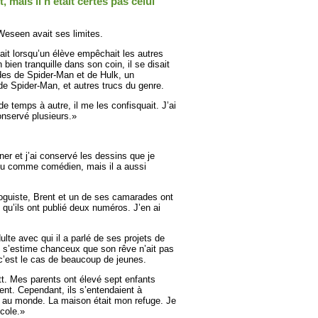
nt, mais il n’était certes pas celui
Weseen avait ses limites.
tait lorsqu’un élève empêchait les autres
bien tranquille dans son coin, il se disait
ides de Spider-Man et de Hulk, un
de Spider-Man, et autres trucs du genre.
e temps à autre, il me les confisquait. J’ai
onservé plusieurs.»
er et j’ai conservé les dessins que je
nnu comme comédien, mais il a aussi
oguiste, Brent et un de ses camarades ont
 qu’ils ont publié deux numéros. J’en ai
lte avec qui il a parlé de ses projets de
tt s’estime chanceux que son rêve n’ait pas
c’est le cas de beaucoup de jeunes.
tt. Mes parents ont élevé sept enfants
ent. Cependant, ils s’entendaient à
ux au monde. La maison était mon refuge. Je
cole.»