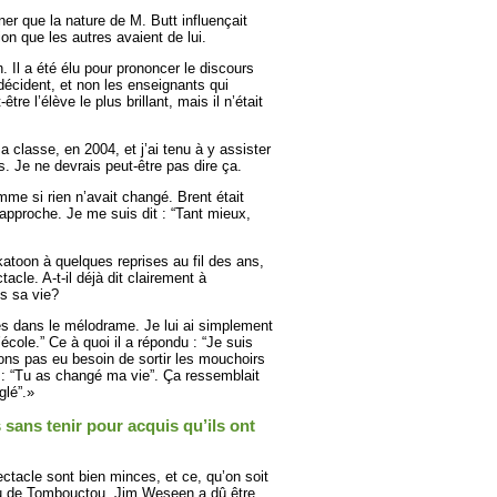
r que la nature de M. Butt influençait
n que les autres avaient de lui.
. Il a été élu pour prononcer le discours
décident, et non les enseignants qui
-être l’élève le plus brillant, mais il n’était
a classe, en 2004, et j’ai tenu à y assister
s. Je ne devrais peut-être pas dire ça.
e si rien n’avait changé. Brent était
’approche. Je me suis dit : “Tant mieux,
atoon à quelques reprises au fil des ans,
acle. A-t-il déjà dit clairement à
ns sa vie?
s dans le mélodrame. Je lui ai simplement
’école.” Ce à quoi il a répondu : “Je suis
vons pas eu besoin de sortir les mouchoirs
re : “Tu as changé ma vie”. Ça ressemblait
glé”.»
 sans tenir pour acquis qu’ils ont
ctacle sont bien minces, et ce, qu’on soit
 ou de Tombouctou. Jim Weseen a dû être