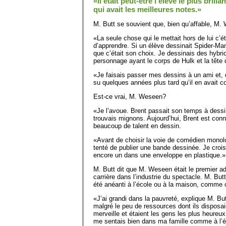
«Il était peut-être l’élève le plus brilla
qui avait les meilleures notes.»
M. Butt se souvient que, bien qu’affable, M. 
«La seule chose qui le mettait hors de lui c’é
d’apprendre. Si un élève dessinait Spider-Man 
que c’était son choix. Je dessinais des hybr
personnage ayant le corps de Hulk et la tête 
«Je faisais passer mes dessins à un ami et, d
su quelques années plus tard qu’il en avait c
Est-ce vrai, M. Weseen?
«Je l’avoue. Brent passait son temps à dessin
trouvais mignons. Aujourd’hui, Brent est co
beaucoup de talent en dessin.
«Avant de choisir la voie de comédien monol
tenté de publier une bande dessinée. Je crois
encore un dans une enveloppe en plastique.»
M. Butt dit que M. Weseen était le premier adu
carrière dans l’industrie du spectacle. M. Bu
été anéanti à l’école ou à la maison, comme 
«J’ai grandi dans la pauvreté, explique M. Bu
malgré le peu de ressources dont ils disposai
merveille et étaient les gens les plus heure
me sentais bien dans ma famille comme à l’é