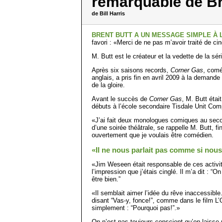
remarquable de Br
de Bill Harris
BRENT BUTT A UN MESSAGE SIMPLE À 
favori : «Merci de ne pas m’avoir traité de cin
M. Butt est le créateur et la vedette de la sér
Après six saisons records,
Corner Gas
, comé
anglais, a pris fin en avril 2009 à la demande
de la gloire.
Avant le succès de
Corner Gas
, M. Butt étai
débuts à l’école secondaire Tisdale Unit Co
«J’ai fait deux monologues comiques au secon
d’une soirée théâtrale, se rappelle M. Butt, fi
ouvertement que je voulais être comédien.
«Il ne nous parlait pas comme si nous
«Jim Weseen était responsable de ces activit
l’impression que j’étais cinglé. Il m’a dit : “O
être bien.”
«Il semblait aimer l’idée du rêve inaccessible.
disant “Vas-y, fonce!”, comme dans le film L’O
simplement : “Pourquoi pas!”.»
On n’est pas toujours conscient qu’on laiss