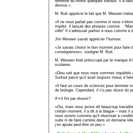
remettre au moins quelques travaux. Il a fall
dessus.»
M. Butt apprécie le fait que M. Weseen trait
«Il ne nous parlait pas comme si nous n’étion
impôts. Il lançait des phrases comme : “Mais 
ville!” Il s’adressait parfois à nous comme à 
Jim Weseen savait apprécier l’humour.
«Je savais choisir le bon moment pour faire d
conséquences», souligne M. Butt.
M. Weseen était préoccupé par le manque d’in
scolaires.
«Dieu sait que nous nous sommes inquiétés d
Surtout parce qu’il avait toujours mieux à fai
«Il faut un cours de sciences pour terminer so
de biologie. Cependant, il n’a pas réussi du 
A-t-il fini par réussir?
«Oui, mais nous avons dû beaucoup travaille
certain moment, il a dit à la blague – mais il
nous avions convenu qu’il réussirait à conditi
suite ni de faire carrière dans un domaine relié
j’en ajoute peut-être un peu.»