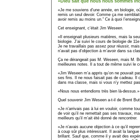
«Dieu sait que nous nous sommes inq
«Je me souviens d’une année, en biologie, où 
remis un seul devoir. Comme ça me semblait ex
avoir remis au moins un.” Ce à quoi l’enseig
Cet enseignant, c’était Jim Weseen.
«Il enseignait plusieurs matières, mais la seul
biologie. J’ai suivi le cours de biologie de 11
Je ne travaillais pas assez pour réussir, ma
n’avait pas d’objection à m’avoir dans sa cla
Ça ne dérangeait pas M. Weseen, mais M. Butt
meilleures notes. Il a tout de même suivi le co
«Jim Weseen m’a appris qu’on ne pouvait pas
ses fins. Il ne nous faisait pas de cadeau. Il
dans ma classe, mais si vous n’y mettez pas 
«Nous nous entendions très bien là-dessus.»
Quel souvenir Jim Weseen a-t-il de Brent But
«Je n’arrivais pas à lui en vouloir, comme tou
de voir qu’il ne remettait pas ses travaux, mai
meilleurs qu’il m’ait été donné de rencontrer.
«Je n’avais aucune objection à ce qu’il reprenn
à coup sûr plus intéressant. Il avait la lang
brillant. Sauf que, comme il y avait des expérie