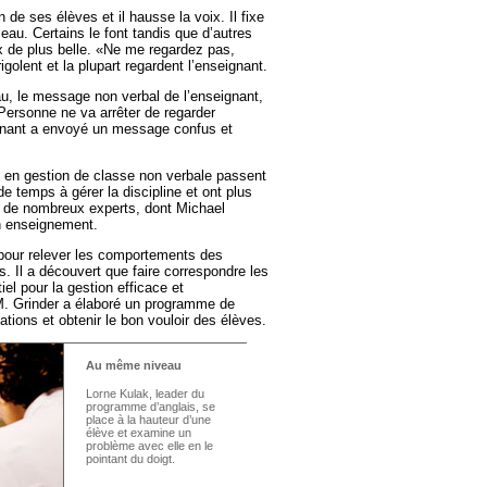
n de ses élèves et il hausse la voix. Il fixe
eau. Certains le font tandis que d’autres
oix de plus belle. «Ne me regardez pas,
igolent et la plupart regardent l’enseignant.
eau, le message non verbal de l’enseignant,
. Personne ne va arrêter de regarder
eignant a envoyé un message confus et
 en gestion de classe non verbale passent
e temps à gérer la discipline et ont plus
ion de nombreux experts, dont Michael
en enseignement.
pour relever les comportements des
. Il a découvert que faire correspondre les
l pour la gestion efficace et
 M. Grinder a élaboré un programme de
ations et obtenir le bon vouloir des élèves.
Au même niveau
Lorne Kulak, leader du
programme d’anglais, se
place à la hauteur d’une
élève et examine un
problème avec elle en le
pointant du doigt.