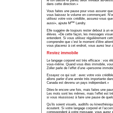
le ton baisse et parlez deux niveaux au-des
dans cette direction.»
Vous faites une pause pour vous assurer que 
vous baissez le vo­lume en commençant. N’ou
utilisez votre voix crédible, assurez-vous que 
me
aussi», ajoute M
Landry.
Elle suggère de toujours rester debout à un end
élèves. «De cette façon, les messages visue
entendent. Si vous utilisez régulièrement cett
comprendre que c’est le moment d’être atten
vous placerez à cet endroit, vous aurez leur 
Restez immobile
Le langage corporel est très efficace : vos é
vous-même. Quand vous êtes immobile, vous 
Zoller parle de l’effet d’une «personne immobi
Essayez ce qui suit : avec votre voix crédibl
allons parler d’une année très importante dans
Canada est devenu un pays indépendant.»
Dites-le encore une fois, mais faites une pa
Les mots sont les mêmes, mais l’effet est trè
si vous réussissez à faire une pause de que
Qu’ils soient visuels, auditifs ou kinesthésiq
écoutent. Si votre langage corporel et l’acce
correspondent à votre message, vous aurez p