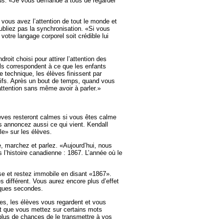
sus. «Je vous demande à tous de regarder
vous avez l’attention de tout le monde et
bliez pas la synchronisation. «Si vous
votre langage corporel soit crédible lui
roit choisi pour attirer l’attention des
ls correspondent à ce que les enfants
e technique, les élèves finissent par
tifs. Après un bout de temps, quand vous
attention sans même avoir à parler.»
lèves resteront calmes si vous êtes calme
annoncez aussi ce qui vient. Kendall
le» sur les élèves.
e, marchez et parlez. «Aujourd’hui, nous
 l’histoire canadienne : 1867. L’année où le
use et restez immobile en disant «1867».
s différent. Vous aurez encore plus d’effet
lques secondes.
ues, les élèves vous regardent et vous
nt que vous mettez sur certains mots
lus de chances de le transmettre à vos