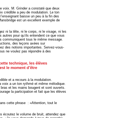
de voix. M. Grinder a constaté que deux
ix crédible a peu de modulation. Le ton
 l’enseignant baisse un peu à la fin des
Mansbridge est un excellent exemple de
 ni la tête, ni le corps, ni le visage, ni les
les autres pour qu’ils entendent ce que vous
 mots communiquent tous le même message.
ructions, des leçons axées sur
ez des notions importantes. Servez-vous-
vous ne voulez pas répondre à des
cette technique, les élèves
est le moment d’être
dible et a recours à la modulation.
La voix a un ton rythmé et même mélodique.
s bras et les mains bougent et sont ouverts.
urage la participation et fait que les élèves
ns cette phrase : «Attention, tout le
 écoutez le volume de bruit, attendez que