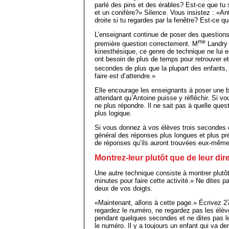
parlé des pins et des érables? Est-ce que tu 
et un conifère?» Silence. Vous insistez : «Ant
droite si tu regardes par la fenêtre? Est-ce qu
L’enseignant continue de poser des questions 
me
première question correctement. M
Landry 
kinesthésique, ce genre de technique ne lui e
ont besoin de plus de temps pour retrouver et tra
secondes de plus que la plupart des enfants,
faire est d’attendre.»
Elle encourage les enseignants à poser une b
attendant qu’Antoine puisse y réfléchir. Si v
ne plus répondre. Il ne sait pas à quelle que
plus logique.
Si vous donnez à vos élèves trois secondes o
général des réponses plus longues et plus pr
de réponses qu’ils auront trouvées eux-même
Montrez-leur plutôt que de leur dir
Une autre technique consiste à montrer plutô
minutes pour faire cette activité.» Ne dites p
deux de vos doigts.
«Maintenant, allons à cette page.» Écrivez 27
regardez le numéro, ne regardez pas les élèv
pendant quelques secondes et ne dites pas le
le numéro. Il y a toujours un enfant qui va de