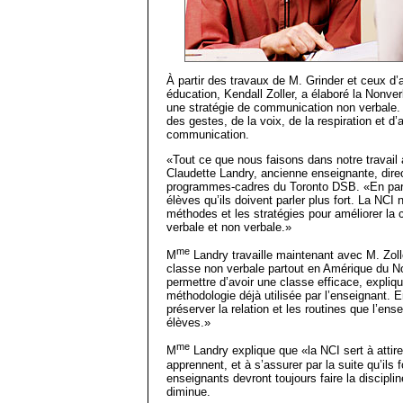
À partir des travaux de M. Grinder et ceux d
éducation, Kendall Zoller, a élaboré la Nonve
une stratégie de communication non verbale. 
des gestes, de la voix, de la respiration et d
communication.
«Tout ce que nous faisons dans notre travail 
Claudette Landry, ancienne enseignante, direc
programmes-cadres du Toronto DSB. «En par
élèves qu’ils doivent parler plus fort. La NC
méthodes et les stratégies pour améliorer la
verbale et non verbale.»
me
M
Landry travaille maintenant avec M. Zolle
classe non verbale partout en Amérique du No
permettre d’avoir une classe efficace, explique-
méthodologie déjà utilisée par l’enseignant. En
préserver la relation et les routines que l’en
élèves.»
me
M
Landry explique que «la NCI sert à attirer
apprennent, et à s’assurer par la suite qu’ils
enseignants devront toujours faire la disciplin
diminue.