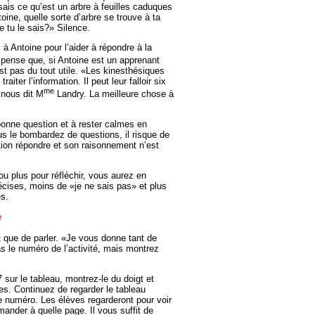
sais ce qu’est un arbre à feuilles caduques
oine, quelle sorte d’arbre se trouve à ta
e tu le sais?» Silence.
à Antoine pour l’aider à répondre à la
pense que, si Antoine est un apprenant
st pas du tout utile. «Les kinesthésiques
iter l’information. Il peut leur falloir six
me
 nous dit M
Landry. La meilleure chose à
onne question et à rester calmes en
ous le bombardez de questions, il risque de
stion répondre et son raisonnement n’est
u plus pour réfléchir, vous aurez en
écises, moins de «je ne sais pas» et plus
s.
e
t que de parler. «Je vous donne tant de
as le numéro de l’activité, mais montrez
 sur le tableau, montrez-le du doigt et
es. Continuez de regarder le tableau
 numéro. Les élèves regarderont pour voir
mander à quelle page. Il vous suffit de