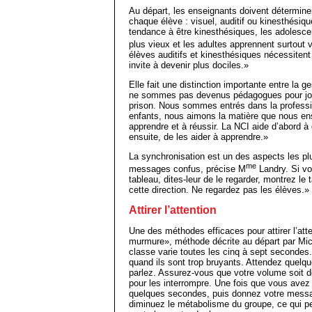
Au départ, les enseignants doivent détermine
chaque élève : visuel, auditif ou kinesthésiq
tendance à être kinesthésiques, les adolescen
plus vieux et les adultes apprennent surtout 
élèves auditifs et kinesthésiques nécessitent
invite à devenir plus dociles.»
Elle fait une distinction importante entre la 
ne sommes pas devenus pédagogues pour jouer
prison. Nous sommes entrés dans la professi
enfants, nous aimons la matière que nous en
apprendre et à réussir. La NCI aide d’abord à g
ensuite, de les aider à apprendre.»
La synchronisation est un des aspects les p
me
messages confus, précise M
Landry. Si vo
tableau, dites-leur de le regarder, montrez le
cette direction. Ne regardez pas les élèves.»
Attirer l’attention
Une des méthodes efficaces pour attirer l’at
murmure», méthode décrite au départ par Mich
classe varie toutes les cinq à sept secondes.
quand ils sont trop bruyants. Attendez quelq
parlez. Assurez-vous que votre volume soit d
pour les interrompre. Une fois que vous avez 
quelques secondes, puis donnez votre messa
diminuez le métabolisme du groupe, ce qui pe