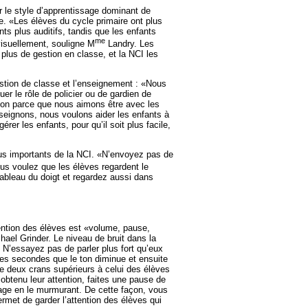
r le style d’apprentissage dominant de
ue. «Les élèves du cycle primaire ont plus
ts plus auditifs, tandis que les enfants
me
visuellement, souligne M
Landry. Les
 plus de gestion en classe, et la NCI les
gestion de classe et l’enseignement : «Nous
 le rôle de policier ou de gardien de
on parce que nous aimons être avec les
seignons, nous voulons aider les enfants à
érer les enfants, pour qu’il soit plus facile,
lus importants de la NCI. «N’envoyez pas de
us voulez que les élèves regardent le
 tableau du doigt et regardez aussi dans
tention des élèves est «volume, pause,
ael Grinder. Le niveau de bruit dans la
 N’essayez pas de parler plus fort qu’eux
ues secondes que le ton diminue et ensuite
e deux crans supérieurs à celui des élèves
obtenu leur attention, faites une pause de
ge en le murmurant. De cette façon, vous
rmet de garder l’attention des élèves qui