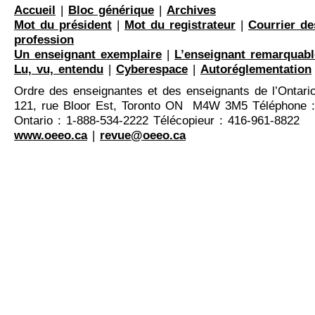
Accueil
|
Bloc générique
|
Archives
Mot du président
|
Mot du registrateur
|
Courrier de
profession
Un enseignant exemplaire
|
L’enseignant remarquabl
Lu, vu, entendu
|
Cyberespace
|
Autoréglementation
Ordre des enseignantes et des enseignants de l’Ontari
121, rue Bloor Est, Toronto ON M4W 3M5 Téléphone :
Ontario : 1-888-534-2222 Télécopieur : 416-961-8822
www.oeeo.ca
|
revue@oeeo.ca