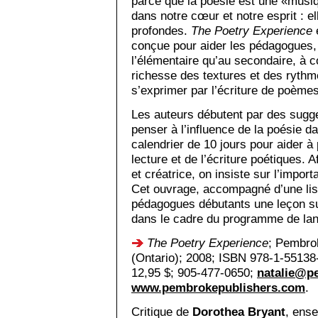
parce que la poésie est une «musi
dans notre cœur et notre esprit : el
pro­fondes.
The Poetry Experience
e
conçue pour aider les pédagogues, 
l’élémentaire qu’au secondaire, à 
richesse des textures et des rythme
s’exprimer par l’écriture de poèmes
Les auteurs débutent par des sugge
penser à l’influence de la poésie da
calendrier de 10 jours pour aider à
lecture et de l’écriture poétiques. A
et créatrice, on insiste sur l’impor
Cet ouvrage, accompagné d’une list
pédagogues débutants une leçon sur 
dans le cadre du programme de la
The Poetry Experience
; Pembro
(Ontario); 2008; ISBN 978-1-55138-
12,95 $; 905-477-0650;
natalie@p
www.pembrokepublishers.com
.
Critique de
Dorothea Bryant
, ense