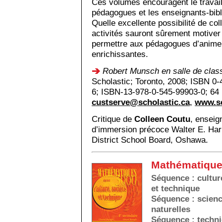
Ces volumes encouragent le travail
pédagogues et les enseignants-bibl
Quelle excellente possibilité de col
activités sauront sûrement motiver
permettre aux pédagogues d’anime
enrichissantes.
Robert Munsch en salle de clas
Scholastic; Toronto, 2008; ISBN 0
6; ISBN-13-978-0-545-99903-0; 64 
custserve@scholastic.ca
,
www.sc
Critique de
Colleen Coutu
, enseig
d’immersion précoce Walter E. Har
District School Board, Oshawa.
Mathématique
Séquence : cultur
et technique
Séquence : scien
naturelles
Séquence : techn