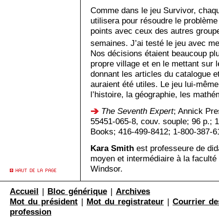
Comme dans le jeu Survivor, chaque
utilisera pour résoudre le problèm
points avec ceux des autres groupe
semaines. J’ai testé le jeu avec m
Nos décisions étaient beaucoup plu
propre village et en le mettant sur 
donnant les articles du catalogue 
auraient été utiles. Le jeu lui-même 
l’histoire, la géographie, les mathé
The Seventh Expert
; Annick Pre
55451-065-8, couv. souple; 96 p.; 14
Books; 416-499-8412; 1-800-387-
Kara Smith
est professeure de di
moyen et intermédiaire à la faculté
Windsor.
Accueil
|
Bloc générique
|
Archives
Mot du président
|
Mot du registrateur
|
Courrier de
profession