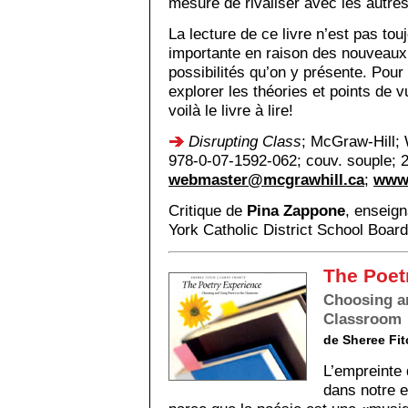
mesure de rivaliser avec les autre
La lecture de ce livre n’est pas touj
importante en raison des nouveaux
possibilités qu’on y présente. Pou
explorer les théories et points de
voilà le livre à lire!
Disrupting Class
; McGraw-Hill; 
978-0-07-1592-062; couv. souple; 2
webmaster@mcgrawhill.ca
;
www.
Critique de
Pina Zappone
, enseig
York Catholic District School Board
The Poet
Choosing an
Classroom
de Sheree Fit
L’empreinte
dans notre e