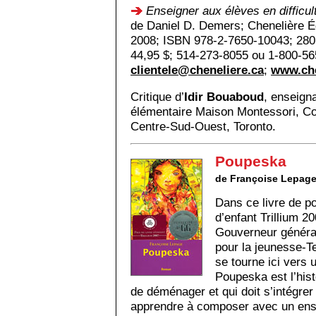
Enseigner aux élèves en difficul
de Daniel D. Demers; Chenelière Éd
2008; ISBN 978-2-7650-10043; 280 p
44,95 $; 514-273-8055 ou 1-800-56
clientele@cheneliere.ca
;
www.che
Critique d’
Idir Bouaboud
, enseign
élémentaire Maison Montessori, Con
Centre-Sud-Ouest, Toronto.
Poupeska
de Françoise Lepag
Dans ce livre de po
d’enfant Trillium 20
Gouverneur général
pour la jeunesse-T
se tourne ici vers
Poupeska est l’hist
de déménager et qui doit s’intégrer
apprendre à composer avec un ens