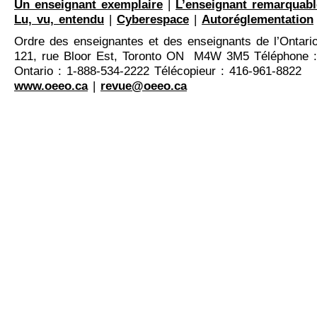
Un enseignant exemplaire
|
L’enseignant remarquabl
Lu, vu, entendu
|
Cyberespace
|
Autoréglementation
Ordre des enseignantes et des enseignants de l’Ontari
121, rue Bloor Est, Toronto ON M4W 3M5 Téléphone :
Ontario : 1-888-534-2222 Télécopieur : 416-961-8822
www.oeeo.ca
|
revue@oeeo.ca