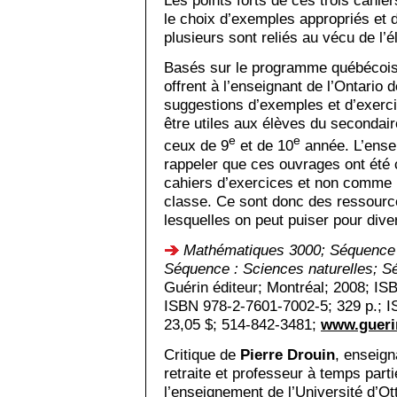
Les points forts de ces trois cahier
le choix d’exemples appropriés et d
plusieurs sont reliés au vécu de l’é
Basés sur le programme québécois,
offrent à l’enseignant de l’Ontario
suggestions d’exemples et d’exerc
être utiles aux élèves du secondaire
e
e
ceux de 9
et de 10
année. L’ensei
rappeler que ces ouvrages ont ét
cahiers d’exercices et non comme
classe. Ce sont donc des ressour
lesquelles on peut puiser pour diver
Mathématiques 3000; Séquence : 
Séquence : Sciences naturelles; S
Guérin éditeur; Montréal; 2008; IS
ISBN 978-2-7601-7002-5; 329 p.; I
23,05 $; 514-842-3481;
www.guerin
Critique de
Pierre Drouin
, enseig
retraite et professeur à temps par
l’enseignement de l’Université d’Ot