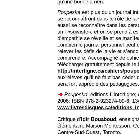
qu’une bonne à rien.
Poupeska
est plus qu’un journal i
se reconnaîtront dans le rôle de la 
aussi se reconnaître dans les per
ami «suiviste», et on se prend à e
d’empathie se réveille et se manifes
combien le journal personnel peut d
relever les défis de la vie et s’e
comprendre. Accompagné de cahier
télécharger gratuitement depuis le 
http://interligne.ca/cahiers/pou
aux élèves qu’il ne faut pas céder d
sera fort apprécié des pédagogues
Poupeska
; éditions L’Interligne
2006; ISBN 978-2-923274-09-6; 134
www.livres­disques.ca/editions_i
Critique d’
Idir Bouaboud
, enseign
élémentaire Maison Montessori, Con
Centre-Sud-Ouest, Toronto.