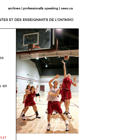
es
s en
n