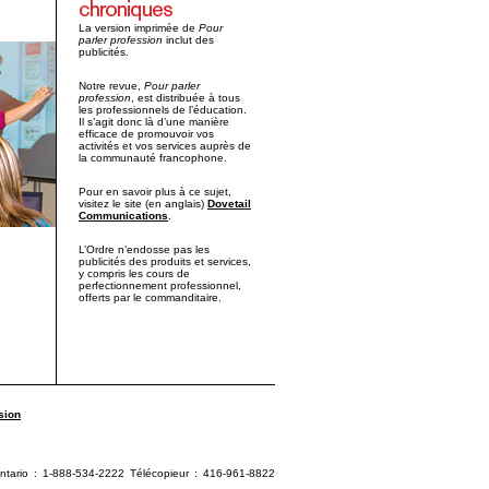
La version imprimée de
Pour
parler profession
inclut des
publicités.
Notre revue,
Pour parler
profession
, est distribuée à tous
les professionnels de l’éducation.
Il s’agit donc là d’une manière
efficace de promouvoir vos
activités et vos services auprès de
la communauté francophone.
Pour en savoir plus à ce sujet,
visitez le site (en anglais)
Dovetail
Communications
.
L’Ordre n’endosse pas les
publicités des produits et services,
y compris les cours de
perfectionnement professionnel,
offerts par le commanditaire.
sion
ario : 1-888-534-2222 Télécopieur : 416-961-8822