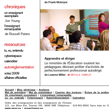
de Frank McIntyre
Jon Young
de Russell Peters
Apprendre et diriger
Le ministère de l'Éducation soutient les
pédagogues désirant profiter d'activités de
perfectionnement professional autodirigé.
de Leanne Miller
Accueil
|
Bloc générique
|
Archives
Mot du président
|
Mot du registrateur
|
Courrier des lecteurs
|
Échos de la profes
Un enseignant exemplaire
|
L’enseignant remarquable
Lu, vu, entendu
|
Cyberespace
|
Autoréglementation
|
Calendrier
Ordre des enseignantes et des enseignants de l’Ontario
121, rue Bloor Est, Toronto ON M4W 3M5 Téléphone : 416-961-8800 Sans frais en Ont
www.oeeo.ca
|
revue@oeeo.ca