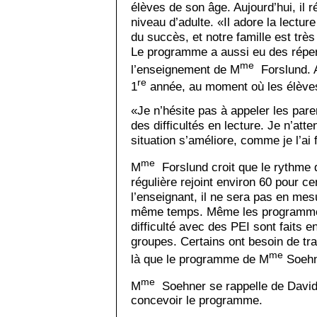
élèves de son âge. Aujourd’hui, il r
niveau d’adulte. «Il adore la lecture
du succès, et notre famille est trè
Le programme a aussi eu des répe
me
l’enseignement de M
Forslund. A
re
1
année, au moment où les élèves
«Je n’hésite pas à appeler les pare
des difficultés en lecture. Je n’att
situation s’améliore, comme je l’ai f
me
M
Forslund croit que le rythme
régulière rejoint environ 60 pour c
l’enseignant, il ne sera pas en mes
même temps. Même les programmes
difficulté avec des PEI sont faits e
groupes. Certains ont besoin de trav
me
là que le programme de M
Soehne
me
M
Soehner se rappelle de David, 
concevoir le programme.