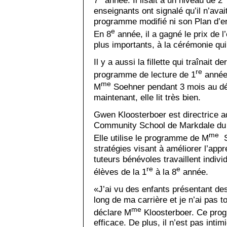
enseignants ont signalé qu’il n’avai
programme modifié ni son Plan d’en
e
En 8
année, il a gagné le prix de l’
plus importants, à la cérémonie qui 
Il y a aussi la fillette qui traînait 
re
programme de lecture de 1
année.
me
M
Soehner pendant 3 mois au dé
maintenant, elle lit très bien.
Gwen Kloosterboer est directrice a
Community School de Markdale du B
me
Elle utilise le programme de M
So
stratégies visant à améliorer l’app
tuteurs bénévoles travaillent indiv
re
e
élèves de la 1
à la 8
année.
«J’ai vu des enfants présentant de
long de ma carrière et je n’ai pas 
me
déclare M
Kloosterboer. Ce prog
efficace. De plus, il n’est pas inti