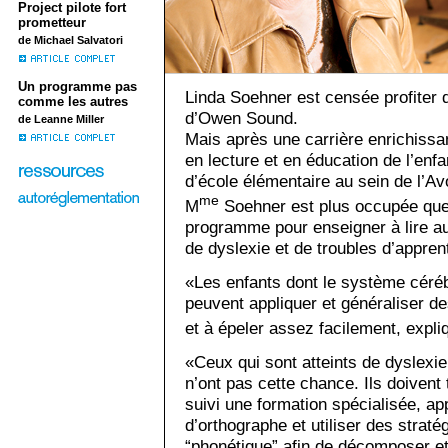
Project pilote fort
prometteur
de Michael Salvatori
Un programme pas
Linda Soehner est censée profiter d
comme les autres
d’Owen Sound.
de Leanne Miller
Mais après une carrière enrichissa
en lecture et en éducation de l’enfan
d’école élémentaire au sein de l’Av
me
M
Soehner est plus occupée que 
programme pour enseigner à lire au
de dyslexie et de troubles d’appren
«Les enfants dont le système céré
peuvent appliquer et généraliser de
et à épeler assez facilement, expl
«Ceux qui sont atteints de dyslexi
n’ont pas cette chance. Ils doivent 
suivi une formation spécialisée, a
d’orthographe et utiliser des stra
“phonétique” afin de décomposer 