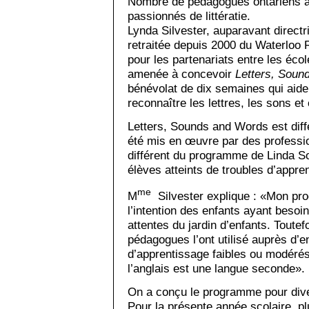
Nombre de pédagogues ontariens à l
passionnés de littératie.
Lynda Silvester, auparavant directri
retraitée depuis 2000 du Waterloo R
pour les partenariats entre les éco
amenée à concevoir
Letters, Soun
bénévolat de dix semaines qui aide 
reconnaître les lettres, les sons et
Letters, Sounds and Words est diff
été mis en œuvre par des professio
différent du programme de Linda So
élèves atteints de troubles d’appre
me
M
Silvester explique : «Mon pr
l’intention des enfants ayant besoi
attentes du jardin d’enfants. Toutefo
pédagogues l’ont utilisé auprès d’e
d’apprentissage faibles ou modérés
l’anglais est une langue seconde».
On a conçu le programme pour dive
Pour la présente année scolaire, p