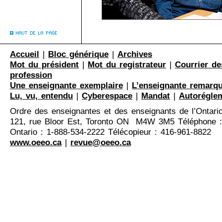
Accueil
|
Bloc générique
|
Archives
Mot du président
|
Mot du registrateur
|
Courrier de
profession
Une enseignante exemplaire
|
L’enseignante remarq
Lu, vu, entendu
|
Cyberespace
|
Mandat
|
Autorégle
Ordre des enseignantes et des enseignants de l’Ontari
121, rue Bloor Est, Toronto ON M4W 3M5 Téléphone :
Ontario : 1-888-534-2222 Télécopieur : 416-961-8822
www.oeeo.ca
|
revue@oeeo.ca