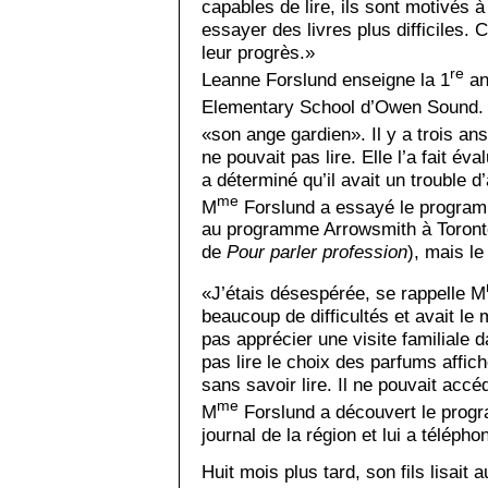
capables de lire, ils sont motivés 
essayer des livres plus difficiles. 
leur progrès.»
re
Leanne Forslund enseigne la 1
an
Elementary School d’Owen Sound. E
«son ange gardien». Il y a trois ans,
ne pouvait pas lire. Elle l’a fait év
a déterminé qu’il avait un trouble d
me
M
Forslund a essayé le program
au programme Arrowsmith à Toront
de
Pour parler profession
), mais le
«J’étais désespérée, se rappelle M
beaucoup de difficultés et avait le 
pas apprécier une visite familiale da
pas lire le choix des parfums affic
sans savoir lire. Il ne pouvait acc
me
M
Forslund a découvert le pro
journal de la région et lui a télépho
Huit mois plus tard, son fils lisai