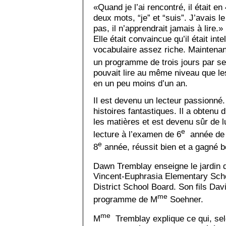
«Quand je l’ai rencontré, il était en
deux mots, “je” et “suis”. J’avais le
pas, il n’apprendrait jamais à lire.»
Elle était convaincue qu’il était intell
vocabulaire assez riche. Maintenant,
un programme de trois jours par 
pouvait lire au même niveau que les
en un peu moins d’un an.
Il est devenu un lecteur passionné. 
histoires fantastiques. Il a obtenu 
les matières et est devenu sûr de lu
e
lecture à l’examen de 6
année de l
e
8
année, réussit bien et a gagné 
Dawn Tremblay enseigne le jardin d
Vincent-Euphrasia Elementary Scho
District School Board. Son fils Dav
me
programme de M
Soehner.
me
M
Tremblay explique ce qui, selo