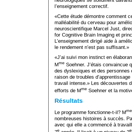
l’enseignement correctif.
«Cette étude démontre comment cett
malléabilité du cerveau pour amélio
neuroscientifique Marcel Just, dir
for Cognitive Brain Imaging et princ
L’enseignement dirigé aide à améli
le rendement n’est pas suffisant.»
«J’ai suivi mon instinct en élabora
me
M
Soehner. J’étais convaincue 
des dyslexiques et des personnes qui
raison de troubles d’apprentissage 
travail intense.» Les découvertes de
me
efforts de M
Soehner et la motiv
Résultats
me
Le programme fonctionne-t-il? M
nombreuses histoires à succès. Pa
avec qui elle a commencé à travailler
e
e
7
année. Il lisait à un niveau de 2