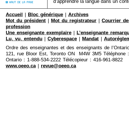
d’apprendre la langue dans un conte
Accueil
|
Bloc générique
|
Archives
Mot du président
|
Mot du registrateur
|
Courrier de
profession
Une enseignante exemplaire
|
L’enseignante remarq
Lu, vu, entendu
|
Cyberespace
|
Mandat
|
Autorégle
Ordre des enseignantes et des enseignants de l’Ontari
121, rue Bloor Est, Toronto ON M4W 3M5 Téléphone :
Ontario : 1-888-534-2222 Télécopieur : 416-961-8822
www.oeeo.ca
|
revue@oeeo.ca