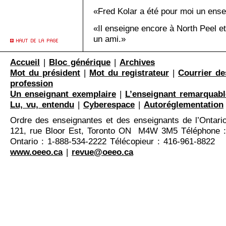
«Fred Kolar a été pour moi un ensei
«Il enseigne encore à North Peel e
un ami.»
Accueil
|
Bloc générique
|
Archives
Mot du président
|
Mot du registrateur
|
Courrier de
profession
Un enseignant exemplaire
|
L’enseignant remarquabl
Lu, vu, entendu
|
Cyberespace
|
Autoréglementation
Ordre des enseignantes et des enseignants de l’Ontari
121, rue Bloor Est, Toronto ON M4W 3M5 Téléphone :
Ontario : 1-888-534-2222 Télécopieur : 416-961-8822
www.oeeo.ca
|
revue@oeeo.ca