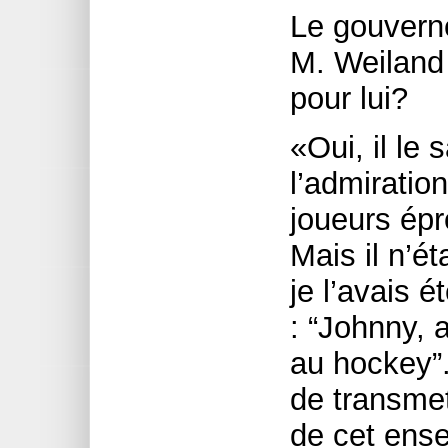
Le gouverneu
M. Weiland 
pour lui?
«Oui, il le 
l’admiration
joueurs ép
Mais il n’ét
je l’avais é
: “Johnny, a
au hockey”
de transmet
de cet ens