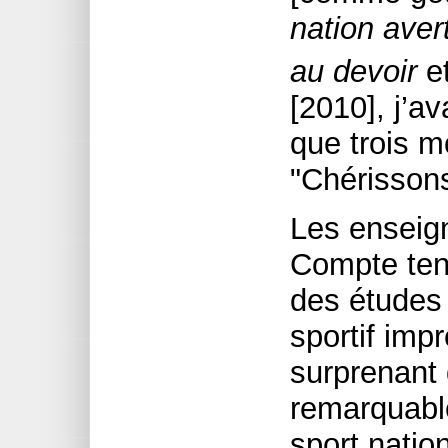
nation avert
au devoir
et
[2010], j’ava
que trois m
"Chérisson
Les enseign
Compte ten
des études 
sportif impr
surprenant
remarquable
sport nation