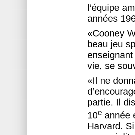
l’équipe am
années 196
«Cooney We
beau jeu spo
enseignant 
vie, se sou
«Il ne donn
d’encourag
partie. Il di
e
10
année e
Harvard. Si