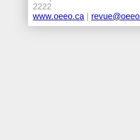
2222
www.oeeo.ca
|
revue@oeeo