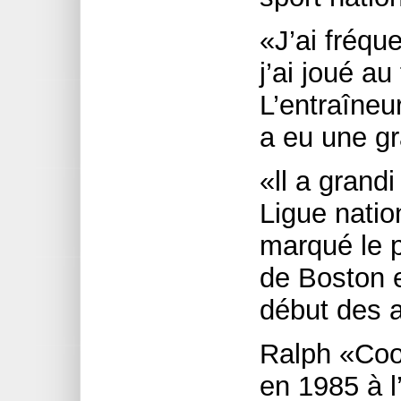
«J’ai fréqu
j’ai joué au
L’entraîne
a eu une gr
«ll a grand
Ligue nation
marqué le p
de Boston e
début des 
Ralph «Coo
en 1985 à l