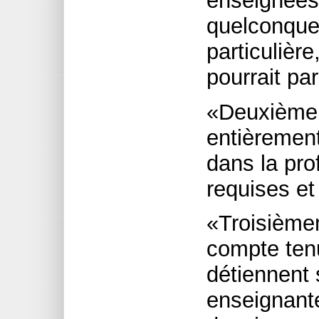
enseignées
quelconque. 
particulièr
pourrait pa
«Deuxièmem
entièrement
dans la pr
requises et
«Troisièmem
compte ten
détiennent 
enseignante