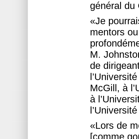
général du
«Je pourra
mentors ou
profondémen
M. Johnston
de dirigean
l’Université
McGill, à l
à l’Universi
l’Universit
«Lors de mo
[comme gouv