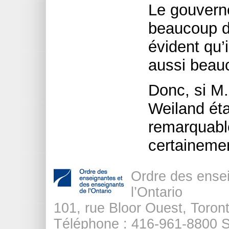
Le gouvern
beaucoup de
évident qu’i
aussi beau
Donc, si M
Weiland éta
remarquable,
certaine
Ordre des ense
l’Ontario
101, rue Bloor Ouest, Tor
Téléphone : 416-961-8800 Sa