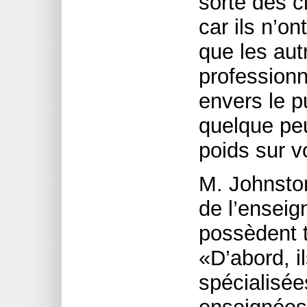
sorte des c
car ils n’o
que les au
professionn
envers le pu
quelque peu
poids sur v
M. Johnston
de l’enseig
possèdent t
«D’abord, i
spécialisée