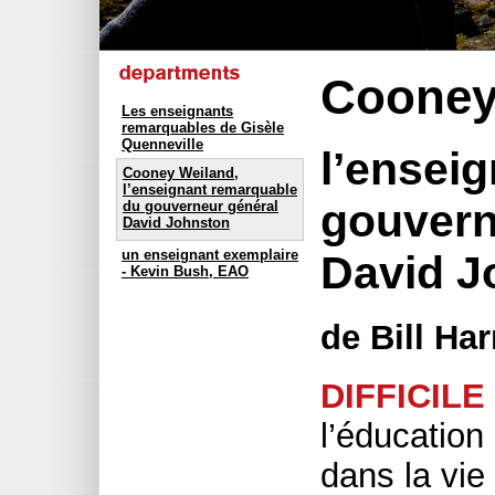
Cooney
Les enseignants
remarquables de Gisèle
Quenneville
l’ensei
Cooney Weiland,
l’enseignant remarquable
gouvern
du gouverneur général
David Johnston
un enseignant exemplaire
David J
- Kevin Bush, EAO
de Bill Har
DIFFICILE
l’éducation
dans la vie