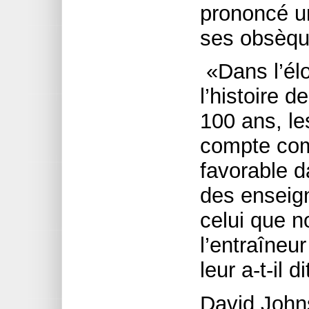
prononcé u
ses obsèqu
«Dans l’élo
l’histoire d
100 ans, le
compte com
favorable d
des enseig
celui que n
l’entraîne
leur a-t-il di
David John