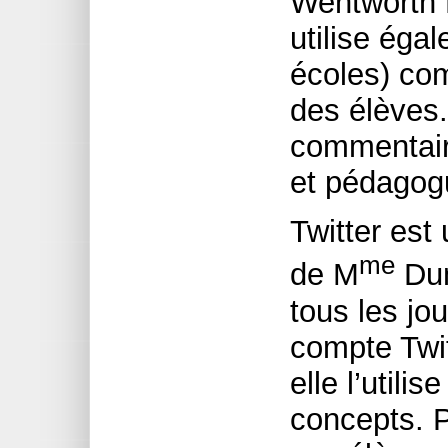
Wentworth D
utilise éga
écoles) com
des élèves.
commentair
et pédagog
Twitter est 
me
de M
Dun
tous les jou
compte Twit
elle l’util
concepts. 