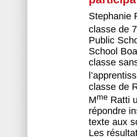
Stephanie 
classe de 7
Public Scho
School Boar
classe san
l’apprentis
classe de R
me
M
Ratti u
répondre i
texte aux 
Les résultat