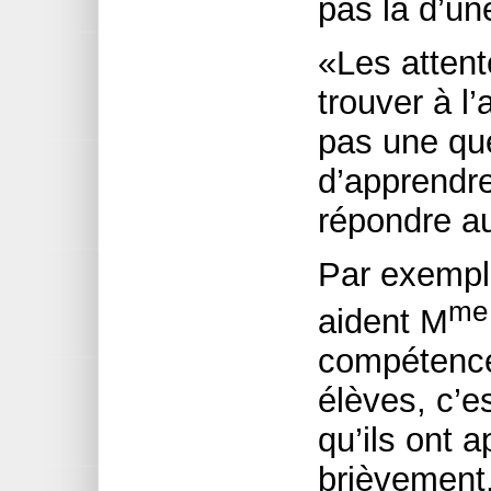
pas là d’un
«Les atten
trouver à l’
pas une que
d’apprendre 
répondre au
Par exempl
me
aident M
compétence
élèves, c’e
qu’ils ont a
brièvement