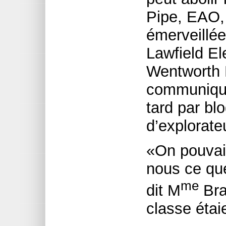
Pipe, EAO, 
émerveillée
Lawfield E
Wentworth D
communiqué
tard par bl
d’explorate
«On pouvai
nous ce qu
me
dit M
Bra
classe étai