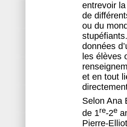
entrevoir l
de différen
ou du mond
stupéfiants.
données d’u
les élèves 
renseignem
et en tout l
directement
Selon Ana 
re
e
de 1
-2
an
Pierre-Elli