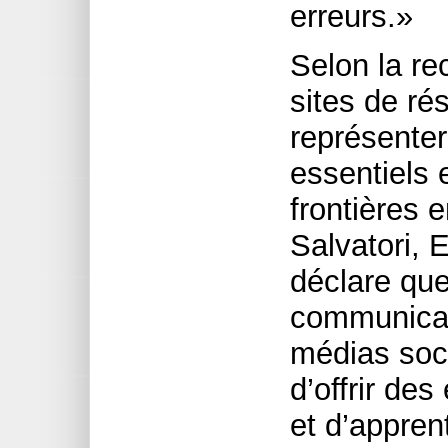
erreurs.»
Selon la re
sites de ré
représenter
essentiels e
frontières 
Salvatori, E
déclare qu
communicati
médias soci
d’offrir de
et d’appren