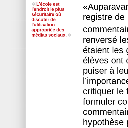
L’école est
«Auparavant
l’endroit le plus
sécuritaire où
registre de 
discuter de
l’utilisation
commentair
appropriée des
médias sociaux.
renversé le
étaient les
élèves ont 
puiser à le
l’importanc
critiquer le
formuler c
commentaire
hypothèse p