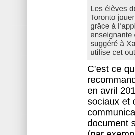
Les élèves d
Toronto joue
grâce à l’app
enseignante 
suggéré à Xa
utilise cet ou
C’est ce qu
recommanda
en avril 201
sociaux et
communicat
document so
(par exempl