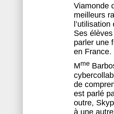
Viamonde de
meilleurs r
l’utilisatio
Ses élèves
parler une 
en France.
me
M
Barbos
cybercollab
de compren
est parlé p
outre, Skyp
à une autre