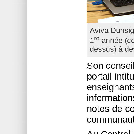
Aviva Dunsig
re
1
année (co
dessus) à de
Son conseil
portail inti
enseignants
information
notes de co
communautés