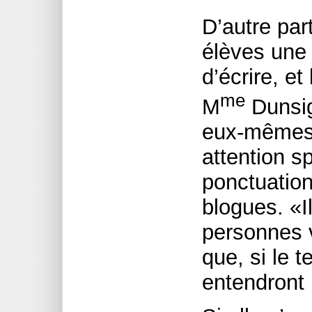
D’autre par
élèves une 
d’écrire, et
me
M
Dunsig
eux-mêmes,
attention sp
ponctuation
blogues. «I
personnes vo
que, si le t
entendront 