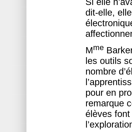
Si elle n’av
dit-elle, el
électroniqu
affectionne
me
M
Barker
les outils 
nombre d’él
l’apprentis
pour en prom
remarque c
élèves font
l’exploratio