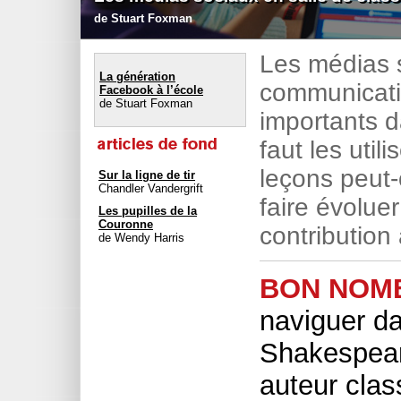
de Stuart Foxman
Les médias 
La génération
communicatio
Facebook à l’école
de Stuart Foxman
importants da
faut les util
leçons peut-o
Sur la ligne de tir
Chandler Vandergrift
faire évoluer
Les pupilles de la
Couronne
contribution 
de Wendy Harris
BON NOM
naviguer da
Shakespear
auteur clas