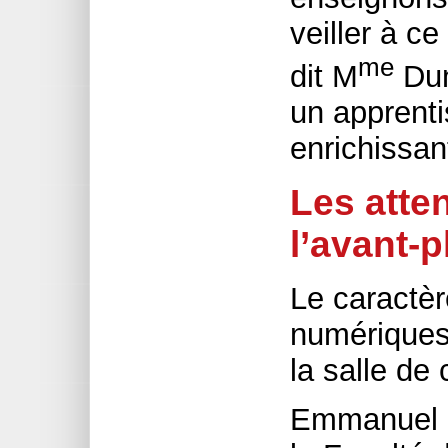
veiller à c
me
dit M
Dun
un apprenti
enrichissan
Les atte
l’avant-p
Le caractèr
numériques 
la salle de 
Emmanuel D