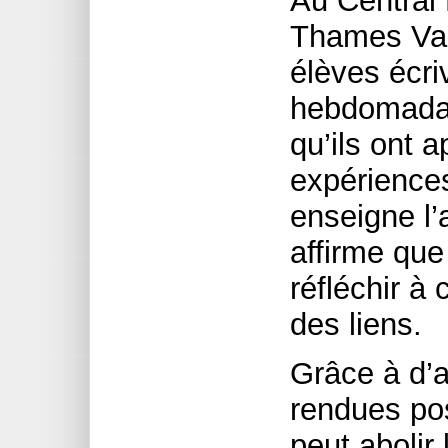
Au Central 
Thames Vall
élèves écri
hebdomadair
qu’ils ont a
expérience
enseigne l’
affirme que
réfléchir à 
des liens.
Grâce à d’
rendues pos
peut abolir