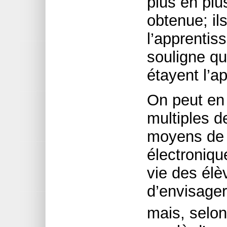
plus en plu
obtenue; ils
l’apprentiss
souligne qu
étayent l’a
On peut en 
multiples d
moyens de
électroniqu
vie des élè
d’envisager
mais, selo