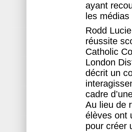
ayant recou
les médias
Rodd Lucie
réussite sc
Catholic Col
London Dist
décrit un c
interagiss
cadre d’une
Au lieu de 
élèves ont 
pour créer 