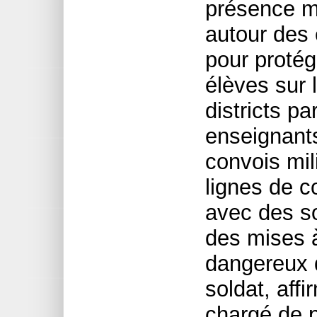
présence mi
autour des 
pour protég
élèves sur 
districts pa
enseignants
convois mil
lignes de 
avec des so
des mises à
dangereux d
soldat, aff
chargé de p