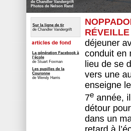
de Chandler Vandergrift
Photos de Nelson Rand
NOPPADO
Sur la ligne de tir
de Chandler Vandergrift
RÉVEILLE
déjeuner av
conduit en 
La génération Facebook à
l’école
lieu de se 
de Stuart Foxman
Les pupilles de la
vers une au
Couronne
de Wendy Harris
enseigne le
e
7
année, il
détour pour
dans un mag
retard à l’é