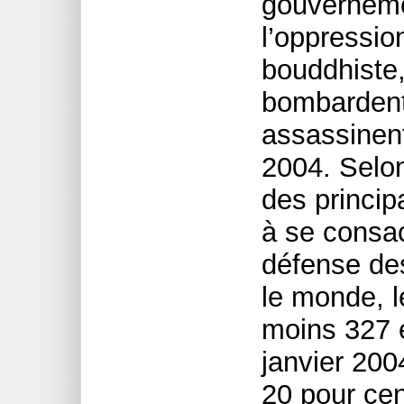
gouverneme
l’oppression
bouddhiste,
bombardent 
assassinen
2004. Selo
des princi
à se consac
défense des
le monde, l
moins 327 
janvier 200
20 pour cen