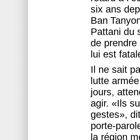
six ans dep
Ban Tanyon
Pattani du 
de prendre 
lui est fatal
Il ne sait 
lutte armée 
jours, atte
agir. «Ils su
gestes», di
porte-parol
la région mé