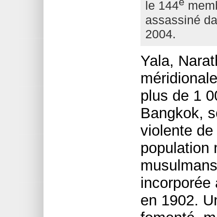
e
le 144
membr
assassiné da
2004.
Yala, Narat
méridionale
plus de 1 0
Bangkok, s
violente de
population
musulmans 
incorporée 
en 1902. Un