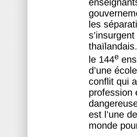
enseignant
gouvernemen
les séparat
s’insurgent
thaïlandai
e
le 144
ens
d’une école
conflit qu
profession 
dangereuses
est l’une d
monde pour