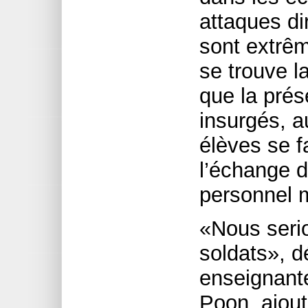
attaques di
sont extrê
se trouve l
que la prés
insurgés, a
élèves se 
l’échange d
personnel mi
«Nous serio
soldats», d
enseignante
Poon, ajout