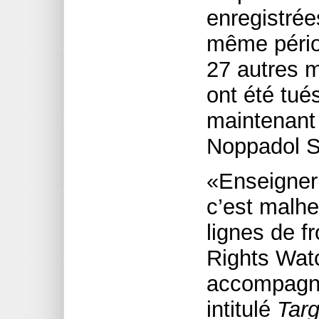
enregistrée
même pério
27 autres 
ont été tué
maintenant
Noppadol S
«Enseigner 
c’est malh
lignes de f
Rights Wat
accompagnan
intitulé
Targ