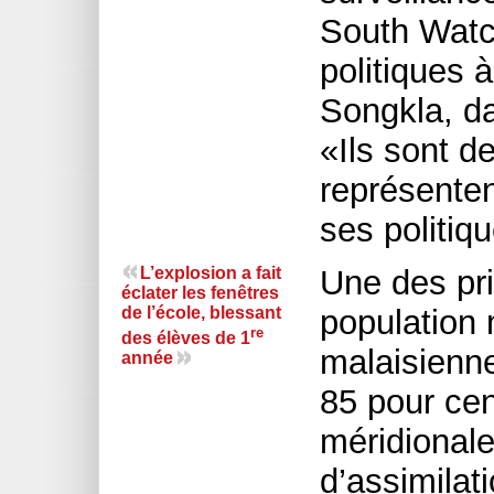
South Watc
politiques à
Songkla, da
«Ils sont de
représenten
ses politiq
L’explosion a fait
Une des pri
éclater les fenêtres
de l’école, blessant
population
re
des élèves de 1
malaisienne
année
85 pour cen
méridionale
d’assimilat