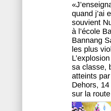
«J’enseign
quand j’ai 
souvient N
à l’école B
Bannang Sat
les plus vio
L’explosion 
sa classe, 
atteints pa
Dehors, 14
sur la rout