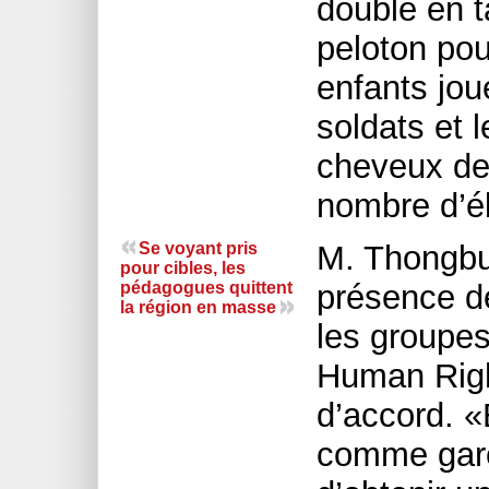
double en 
peloton pou
enfants jou
soldats et 
cheveux des 
nombre d’él
Se voyant pris
M. Thongbu
pour cibles, les
pédagogues quittent
présence de
la région en masse
les groupes
Human Righ
d’accord. «E
comme garç