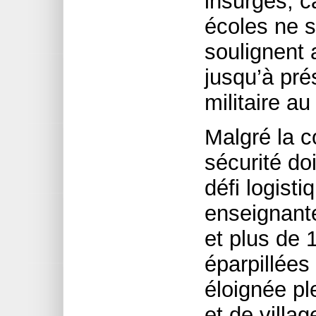
insurgés, c
écoles ne so
soulignent 
jusqu’à pré
militaire au
Malgré la c
sécurité do
défi logist
enseignante
et plus de 
éparpillées
éloignée p
et de villag