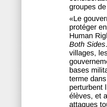
groupes de 
«Le gouvern
protéger en
Human Rig
Both Sides
villages, le
gouverneme
bases milit
terme dans 
perturbent l
élèves, et 
attaques tou