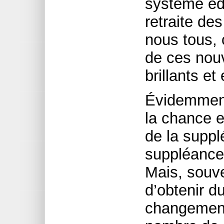
système éd
retraite de
nous tous, 
de ces nou
brillants et
Évidemment,
la chance et
de la suppl
suppléance 
Mais, souve
d’obtenir d
changemen