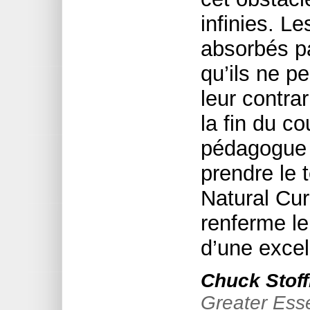
infinies. L
absorbés pa
qu’ils ne p
leur contra
la fin du c
pédagogue d
prendre le 
Natural Curi
renferme le 
d’une exce
Chuck Stoff
Greater Esse