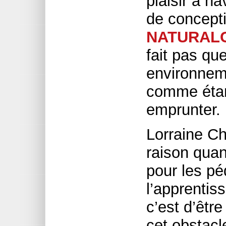
plaisir à n
de concepti
NATURALC
fait pas qu
environneme
comme étan
emprunter.
Lorraine Ch
raison quand
pour les p
l’apprentis
c’est d’êtr
cet obstacle