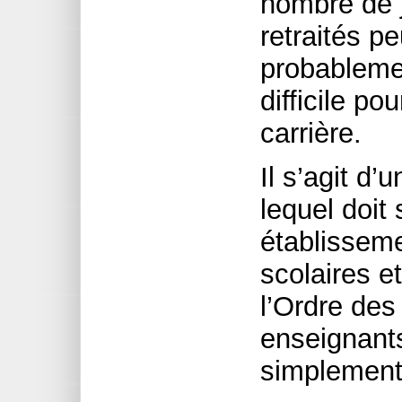
nombre de j
retraités p
probablemen
difficile p
carrière.
Il s’agit d
lequel doit
établisseme
scolaires e
l’Ordre des
enseignants
simplement 