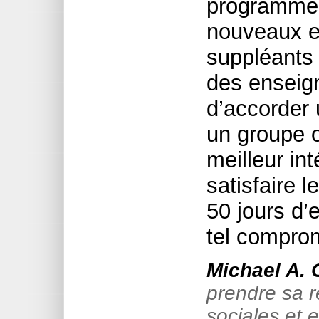
programme 
nouveaux e
suppléants 
des enseign
d’accorder 
un groupe ou
meilleur in
satisfaire 
50 jours d
tel compro
Michael A. 
prendre sa r
sociales et 