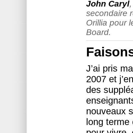
John Caryl
secondaire r
Orillia pour
Board.
Faison
J’ai pris m
2007 et j’e
des suppléa
enseignants 
nouveaux s
long terme 
pour vivre,