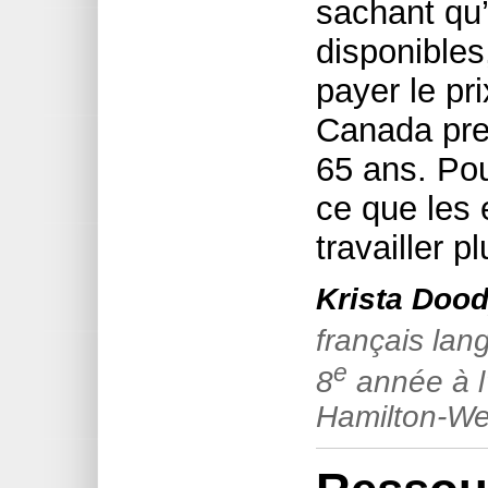
sachant qu’
disponibles,
payer le pr
Canada pren
65 ans. Pou
ce que les 
travailler p
Krista Doo
français lan
e
8
année à l
Hamilton-Wen