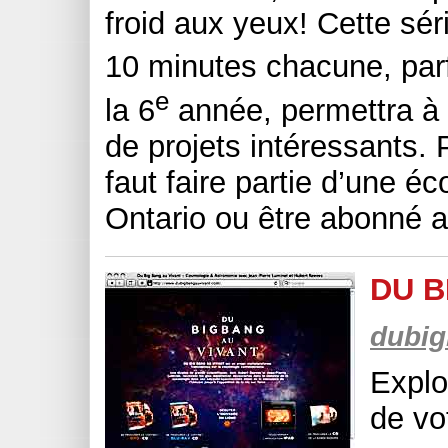
froid aux yeux! Cette sé
10 minutes chacune, parf
e
la 6
année, permettra à 
de projets intéressants. P
faut faire partie d’une é
Ontario ou être abonné 
DU B
dubig
Explo
de vo