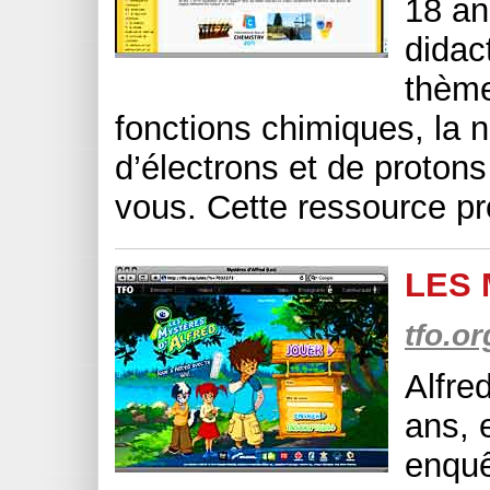
18 ans
didac
thème
fonctions chimiques, la 
d’électrons et de protons
vous. Cette ressource pr
LES 
tfo.o
Alfre
ans, 
enquê