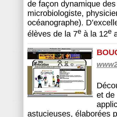
de façon dynamique des p
microbiologiste, physicie
océanographe). D’excell
e
e
élèves de la 7
à la 12
a
BOUG
www2.
Décou
et de
appli
astucieuses, élaborées p