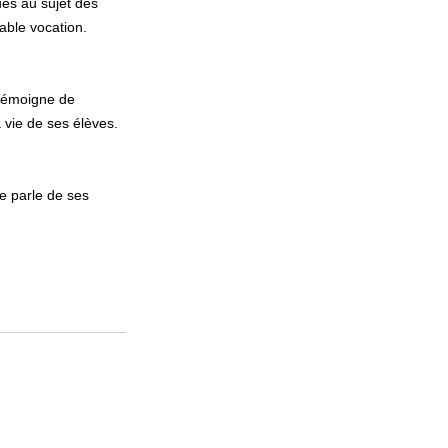
es au sujet des
able vocation.
 témoigne de
a vie de ses élèves.
e parle de ses