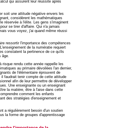
alcul qui assurent leur réussite après
r soit une attitude négative envers les
nant, considèrent les mathématiques
le réservée à l'élite. Les gens s'imaginent
ur se tirer d'affaire. Qui n'a jamais
 mais vous voyez, j'ai quand même réussi
aire ressortir l'importance des compétences
L'enseignement de la numératie requiert
s constatent la pertinence de ce qu'ils
s âge.
à risque rendu cette année rappelle les
matiques au primaire dévoilées l'an dernier,
nants de l'élémentaire éprouvent de
l faudrait tenir compte de cette attitude
sionnel afin de leur permettre de développer
iques. Une enseignante ou un enseignant
re la matière, être à l'aise dans cette
, comprendre comment les enfants
ant des stratégies d'enseignement et
nt a régulièrement besoin d'un soutien
ous la forme de groupes d'apprentissage
endre l'importance de la