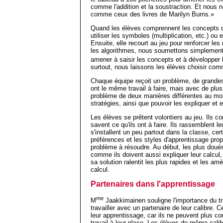
comme l'addition et la soustraction. Et nou
comme ceux des livres de Marilyn Burns.»
Quand les élèves comprennent les concepts d
utiliser les symboles (multiplication, etc.) ou
Ensuite, elle recourt au jeu pour renforcer l
les algorithmes, nous soumettons simplement
amener à saisir les concepts et à développer 
surtout, nous laissons les élèves choisir comm
Chaque équipe reçoit un problème, de grandes 
ont le même travail à faire, mais avec de plu
problème de deux manières différentes au moin
stratégies, ainsi que pouvoir les expliquer et e
Les élèves se prêtent volontiers au jeu. Ils c
savent ce qu'ils ont à faire. Ils rassemblent 
s'installent un peu partout dans la classe, cert
préférences et les styles d'apprentissage prop
problème à résoudre. Au début, les plus doués
comme ils doivent aussi expliquer leur calcul, 
sa solution ralentit les plus rapides et les am
calcul.
Partenaires dans l'apprentissage
me
M
Jaakkimainen souligne l'importance du tr
travailler avec un partenaire de leur calibre. 
leur apprentissage, car ils ne peuvent plus com
travail à leur place. Les élèves de même calib