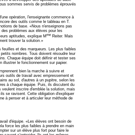
s nous sommes servis de problèmes éprouvés
'une opération, l'enseignante commence à
 encore des outils comme le tableau en T.
es notions de base. «Nous n'enseignons pas
 des problèmes aux élèves pour les
me
leurs aptitudes, explique M
Reiter. Mais
ent trouver la solution.»
feuilles et des marqueurs. Les plus faibles
s petits nombres. Tous doivent résoudre leur
s. Chaque équipe doit définir et tester ses
n illustrer le fonctionnement sur papier.
omprennent bien la marche à suivre et
leurs outils de travail avec empressement et
ains au sol, d'autres à un pupitre, selon les
res à chaque équipe. Puis, ils discutent du
 veulent inscrire d'emblée la solution, mais
ils se ravisent. Cette obligation d'expliquer
ène à penser et à articuler leur méthode de
avail d'équipe. «Les élèves ont besoin de
Cela force les plus faibles à prendre en main
pter sur un élève plus fort pour faire le
re savent s'entraider. Ils ont les mêmes