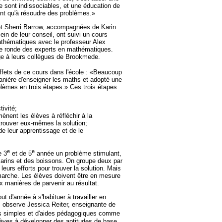
e sont indissociables, et une éducation de
nt qu'à résoudre des problèmes.»
 et Sherri Barrow, accompagnées de Karin
ein de leur conseil, ont suivi un cours
mathématiques avec le professeur Alex
ble ronde des experts en mathématiques.
age à leurs collègues de Brookmede.
fets de ce cours dans l'école : «Beaucoup
nière d'enseigner les maths et adopté une
blèmes en trois étapes.» Ces trois étapes
tivité;
ènent les élèves à réfléchir à la
trouver eux-mêmes la solution;
de leur apprentissage et de le
e
e
e 3
et de 5
année un problème stimulant,
arins et des boissons. On groupe deux par
eurs efforts pour trouver la solution. Mais
démarche. Les élèves doivent être en mesure
ux manières de parvenir au résultat.
t d'année à s'habituer à travailler en
s, observe Jessica Reiter, enseignante de
 simples et d'aides pédagogiques comme
lèves à développer des aptitudes de base