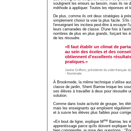
soulignent les erreurs au besoin, mais ils ne 
méthode à appliquer. Toutes les réponses et l
De plus, comme ils ont deux stratégies à prés
simplement choisir la voie la plus facile. S'i
l'enseignant les incitera peut-être à essayer 
leurs camarades de classe. D'une fois à l'aut
nombres de plus en plus grands, forçant les 
de les résoudre.
«Il faut établir un climat de par
au sein des écoles et des consei
obtiennent d'excellents résultats
pratiques.»
Janine Griffore, présidente du volet français 
- Numératie
À Brookmede, la même technique s'utilise auss
classe de jardin, Sherri Barrow troque les so
ses élèves à travailler à deux pour résoudre u
solution.
Comme dans toute activité de groupe, les élè
mais les enseignants qui emploient régulièrem
et à suivre les élèves plus faibles pour corrig
me
«En bout de ligne, explique M
Barrow, les é
apprentissage parce qu'ils doivent expliquer le
bien comprendre, je pose des questions : "Pou