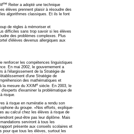
me
 M
Reiter a adopté une technique
es élèves prennent plaisir à résoudre des
s algorithmes classiques. Et ils le font
 coup de règles à mémoriser et
us difficiles sans trop savoir si les élèves
ésoudre des problèmes complexes. Plus
ortel d'élèves devenus allergiques aux
e renforcer les compétences linguistiques
ince. En mai 2002, le gouvernement a
rs à l'élargissement de la Stratégie de
l'établissement d'une Stratégie de
compréhension des mathématiques et
e
 à la mesure du XXIM
siècle. En 2003, le
 d'experts d'examiner la problématique de
 à risque.
ves à risque en numératie a rendu son
ancophone du groupe. «Nos efforts, explique-
tudes au calcul chez les élèves à risque de
iendront peut-être pas leur diplôme. Mais
mandations serviront à tous les
rapport présente aux conseils scolaires et
s pour que tous les élèves, surtout les