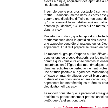
élèves à risque, acquièrent des aptitudes au c
l'école secondaire.
Il semble que le plus gros obstacle à surmonte
maths. Beaucoup, même dans le corps enseig
comme une discipline difficile et non essentiel
qu'on a rarement besoin d'être doué en maths po
entendu (ou déclaré) : «J'étais nul en maths,
dans la vie.»
Pas étonnant, donc, que le rapport souhaite f
mathématiques dans le quotidien des élèves. 
une approche concrète et pratique où les élève
apprennent. Et il faut préparer le terrain en ba
Le rapport du groupe d'experts sur les élèves 
conclusions du groupe d'experts sur les mathé
comme quoi «plusieurs enseignantes et enseig
l'appréhension à l'égard des mathématiques et i
dans les activités de perfectionnement profes
une attitude positive à l'égard des mathémat
efficace en mathématiques devrait bien connaît
matière et avoir confiance en ses capacités
apprennent les mathématiques et être au cour
d'évaluation efficaces.»
Le rapport constate que le personnel enseigna
scolaire au perfectionnement professionnel s
plutôt que d'ateliers ponctuels.
«Les élèves en viennent à compr