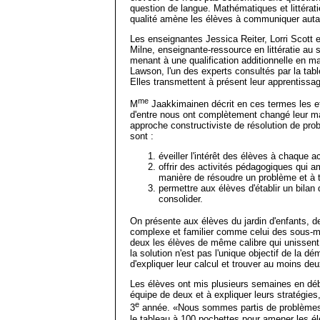
question de langue. Mathématiques et littérati
qualité amène les élèves à communiquer auta
Les enseignantes Jessica Reiter, Lorri Scott
Milne, enseignante-ressource en littératie au s
menant à une qualification additionnelle en 
Lawson, l'un des experts consultés par la ta
Elles transmettent à présent leur apprentiss
me
M
Jaakkimainen décrit en ces termes les ef
d'entre nous ont complètement changé leur ma
approche constructiviste de résolution de pro
sont :
éveiller l'intérêt des élèves à chaque ac
offrir des activités pédagogiques qui am
manière de résoudre un problème et à 
permettre aux élèves d'établir un bilan 
consolider.
On présente aux élèves du jardin d'enfants, d
complexe et familier comme celui des sous-m
deux les élèves de même calibre qui unissent l
la solution n'est pas l'unique objectif de la 
d'expliquer leur calcul et trouver au moins de
Les élèves ont mis plusieurs semaines en débu
équipe de deux et à expliquer leurs stratégie
e
3
année. «Nous sommes partis de problèmes
le tableau à 100 pochettes pour amener les é