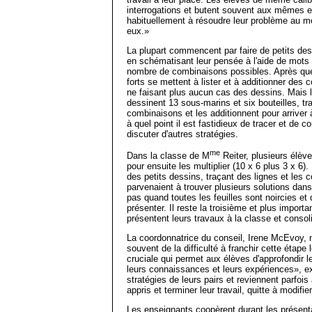
interrogations et butent souvent aux mêmes end
habituellement à résoudre leur problème au m
eux.»
La plupart commencent par faire de petits des
en schématisant leur pensée à l'aide de mots
nombre de combinaisons possibles. Après que
forts se mettent à lister et à additionner de
ne faisant plus aucun cas des dessins. Mais l
dessinent 13 sous-marins et six bouteilles, tr
combinaisons et les additionnent pour arrive
à quel point il est fastidieux de tracer et de c
discuter d'autres stratégies.
me
Dans la classe de M
Reiter, plusieurs élè
pour ensuite les multiplier (10 x 6 plus 3 x 6)
des petits dessins, traçant des lignes et les 
parvenaient à trouver plusieurs solutions dans 
pas quand toutes les feuilles sont noircies et
présenter. Il reste la troisième et plus importa
présentent leurs travaux à la classe et consol
La coordonnatrice du conseil, Irene McEvoy, n
souvent de la difficulté à franchir cette étape
cruciale qui permet aux élèves d'approfondir l
leurs connaissances et leurs expériences», ex
stratégies de leurs pairs et reviennent parfois
appris et terminer leur travail, quitte à modifier 
Les enseignants coopèrent durant les présent