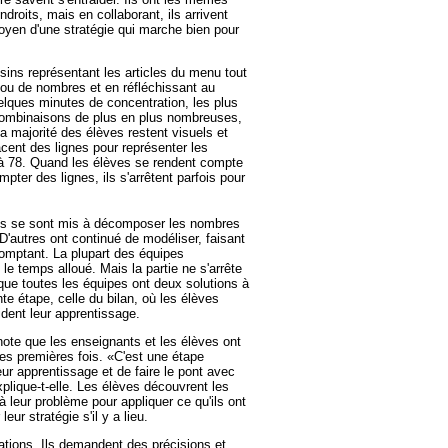
roits, mais en collaborant, ils arrivent
oyen d'une stratégie qui marche bien pour
sins représentant les articles du menu tout
 ou de nombres et en réfléchissant au
lques minutes de concentration, les plus
s combinaisons de plus en plus nombreuses,
a majorité des élèves restent visuels et
acent des lignes pour représenter les
r à 78. Quand les élèves se rendent compte
ompter des lignes, ils s'arrêtent parfois pour
ves se sont mis à décomposer les nombres
. D'autres ont continué de modéliser, faisant
comptant. La plupart des équipes
le temps alloué. Mais la partie ne s'arrête
 que toutes les équipes ont deux solutions à
nte étape, celle du bilan, où les élèves
ident leur apprentissage.
ote que les enseignants et les élèves ont
 les premières fois. «C'est une étape
eur apprentissage et de faire le pont avec
plique-t-elle. Les élèves découvrent les
 à leur problème pour appliquer ce qu'ils ont
leur stratégie s'il y a lieu.
ations. Ils demandent des précisions et