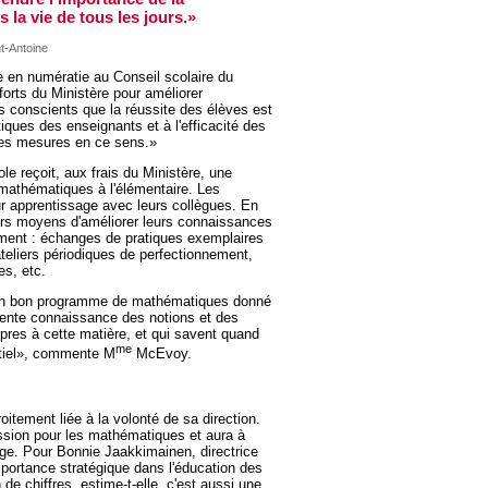
s la vie de tous les jours.»
nt-Antoine
 en numératie au Conseil scolaire du
forts du Ministère pour améliorer
 conscients que la réussite des élèves est
ques des enseignants et à l'efficacité des
es mesures en ce sens.»
le reçoit, aux frais du Ministère, une
mathématiques à l'élémentaire. Les
ur apprentissage avec leurs collègues. En
vers moyens d'améliorer leurs connaissances
ment : échanges de pratiques exemplaires
teliers périodiques de perfectionnement,
es, etc.
s, un bon programme de mathématiques donné
lente connaissance des notions et des
pres à cette matière, et qui savent quand
me
ntiel», commente M
McEvoy.
itement liée à la volonté de sa direction.
assion pour les mathématiques et aura à
age. Pour Bonnie Jaakkimainen, directrice
ortance stratégique dans l'éducation des
e chiffres, estime-t-elle, c'est aussi une