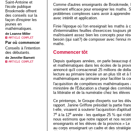
Saint-Antoine et
Comme d'autres enseignants de Brookmede,
l'école publique
vraiment efficace pour enseigner les maths. S
Brookmede offrent
problèmes complexes sans avoir à apprendre le
des conseils sur la
avec intérêt et application.
façon d'inspirer les
jeunes en
Finie l'époque où l'on enseignait les maths à
mathématiques.
d'interminables feuilles d'exercices toujours pl
de Leanne Miller
maîtrisaient assez bien les concepts pour r
besoin (qui sait?) de composer avec l'ennui m
Par où commencer
maths.
Conseils à l'intention
Commencer tôt
des débutants.
de Jennifer Barnett
Depuis quelques années, on parle beaucoup d
et mathématiques dans les écoles de la prov
annoncé qu'il consacrerait 25 millions de dolla
lecture au primaire lancée un an plus tôt et à 
mathématiques au primaire pour faciliter la 
l'acquisition de compétences mathématiques
ministère de l'Éducation a chargé des comités
la littératie et de la numératie chez les élèves
Ce printemps, le Groupe d'experts sur les élè
rapport. Janine Griffore présidait la partie fr
t-elle, visaient à soutenir l'acquisition d'apti
e
e
7
à la 12
année - les quelque 25 % qui n'obt
nous estimons que notre rapport et nos recom
enseignants et les élèves de la province.» Le 
au corps enseignant un cadre et des stratégie