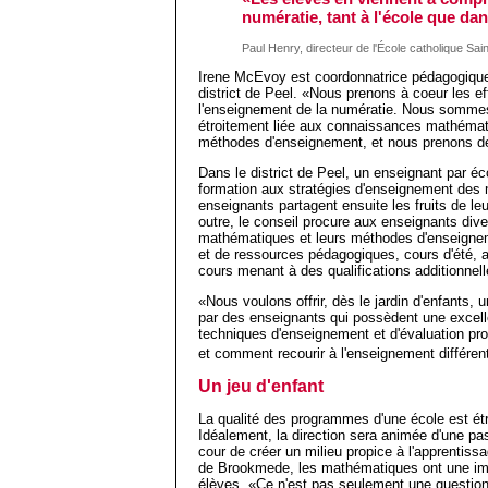
numératie, tant à l'école que dan
Paul Henry, directeur de l'École catholique Sai
Irene McEvoy est coordonnatrice pédagogique
district de Peel. «Nous prenons à coeur les ef
l'enseignement de la numératie. Nous sommes
étroitement liée aux connaissances mathémati
méthodes d'enseignement, et nous prenons d
Dans le district de Peel, un enseignant par éco
formation aux stratégies d'enseignement des 
enseignants partagent ensuite les fruits de le
outre, le conseil procure aux enseignants di
mathématiques et leurs méthodes d'enseigne
et de ressources pédagogiques, cours d'été, a
cours menant à des qualifications additionnell
«Nous voulons offrir, dès le jardin d'enfant
par des enseignants qui possèdent une excel
techniques d'enseignement et d'évaluation pro
et comment recourir à l'enseignement différe
Un jeu d'enfant
La qualité des programmes d'une école est étro
Idéalement, la direction sera animée d'une p
cour de créer un milieu propice à l'apprentiss
de Brookmede, les mathématiques ont une imp
élèves. «Ce n'est pas seulement une question d