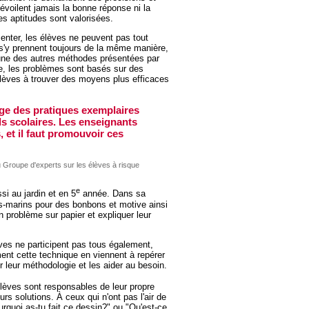
dévoilent jamais la bonne réponse ni la
es aptitudes sont valorisées.
enter, les élèves ne peuvent pas tout
ls s'y prennent toujours de la même manière,
l'une des autres méthodes présentées par
re, les problèmes sont basés sur des
élèves à trouver des moyens plus efficaces
tage des pratiques exemplaires
ls scolaires. Les enseignants
, et il faut promouvoir ces
du Groupe d'experts sur les élèves à risque
e
i au jardin et en 5
année. Dans sa
us-marins pour des bonbons et motive ainsi
n problème sur papier et expliquer leur
ves ne participent pas tous également,
ent cette technique en viennent à repérer
er leur méthodologie et les aider au besoin.
lèves sont responsables de leur propre
urs solutions. À ceux qui n'ont pas l'air de
rquoi as-tu fait ce dessin?" ou "Qu'est-ce