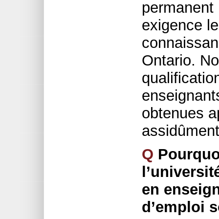
permanent p
exigence le
connaissan
Ontario. N
qualificati
enseignants
obtenues a
assidûment 
Q
Pourquoi
l’universi
en enseign
d’emploi 