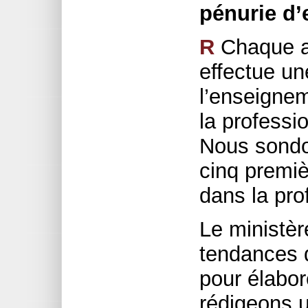
pénurie d
R
Chaque an
effectue un
l’enseignem
la professi
Nous sondo
cinq premiè
dans la pro
Le ministèr
tendances 
pour élabor
rédigeons u