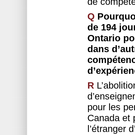
de compéte
Q
Pourquoi
de 194 jou
Ontario po
dans d’autr
compétence
d’expérien
R
L’abolitio
d’enseigne
pour les pe
Canada et 
l’étranger d