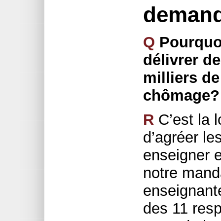
deman
Q
Pourquoi 
délivrer de
milliers d
chômage?
R
C’est la 
d’agréer le
enseigner e
notre manda
enseignante
des 11 resp