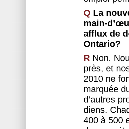
Q
La nouve
main-d’œuv
afflux de 
Ontario?
R
Non. Nous
près, et nos
2010 ne fon
marquée du
d’autres pr
diens. Chaq
400 à 500 e