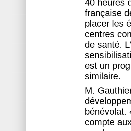
40 heures d
française d
placer les 
centres co
de santé. 
sensibilisa
est un pro
similaire.
M. Gauthier
développem
bénévolat.
compte aux