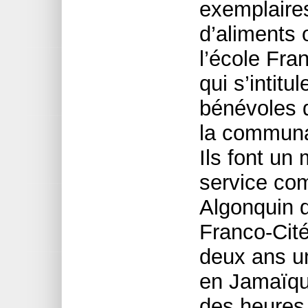
exemplaires
d’aliments 
l’école Fra
qui s’intit
bénévoles d
la communau
Ils font un
service com
Algonquin d
Franco-Cité
deux ans u
en Jamaïque
des heures