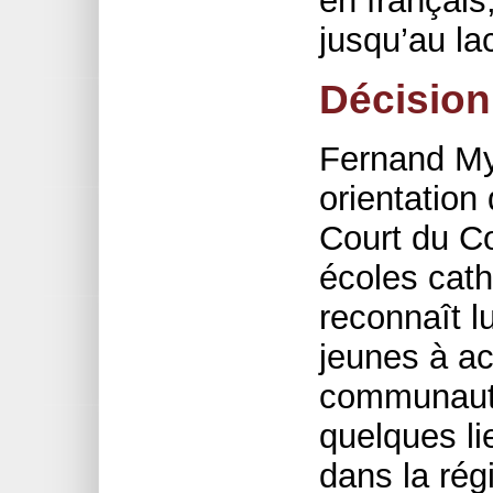
en français
jusqu’au la
Décision 
Fernand My
orientation
Court du Co
écoles cat
reconnaît lu
jeunes à ac
communautai
quelques li
dans la rég