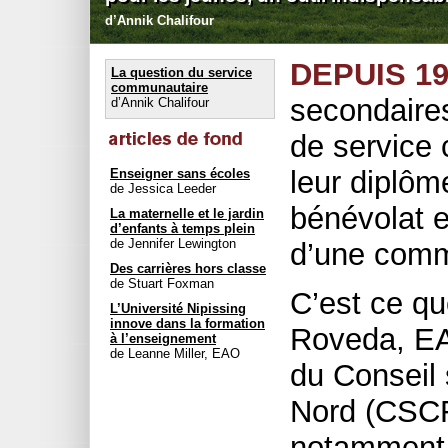
d’Annik Chalifour
DEPUIS 19
La question du service
communautaire
secondaires
d’Annik Chalifour
de service 
leur diplôm
Enseigner sans écoles
de Jessica Leeder
bénévolat e
La maternelle et le jardin
d’enfants à temps plein
de Jennifer Lewington
d’une comm
Des carrières hors classe
de Stuart Foxman
C’est ce qu
L’Université Nipissing
innove dans la formation
Roveda, EAO
à l’enseignement
de Leanne Miller, EAO
du Conseil 
Nord (CSCFN
notamment 