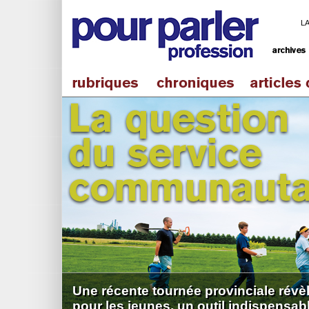
L
Une récente tournée provinciale révè
pour les jeunes, un outil indispensabl