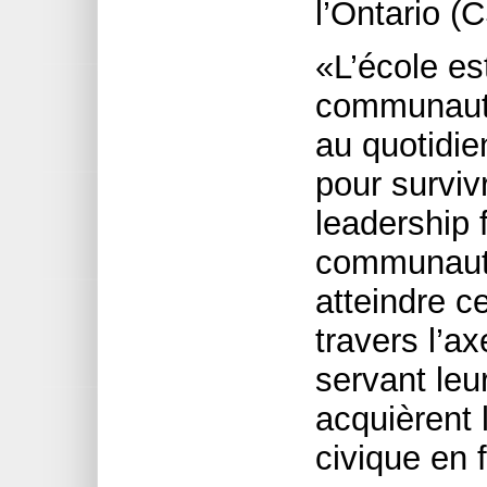
l’Ontario 
«L’école est
communauté,
au quotidie
pour surviv
leadership
communauté
atteindre c
travers l’ax
servant le
acquièrent 
civique en 