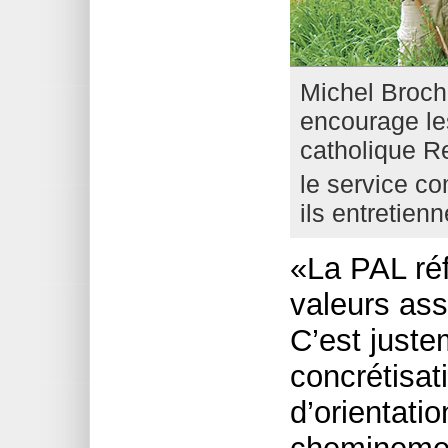
Michel Brochu
encourage le
catholique 
le service c
ils entretienn
«La PAL réf
valeurs ass
C’est juste
concrétisa
d’orientati