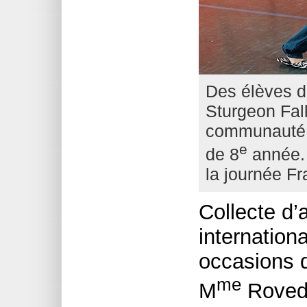
Des élèves d
Sturgeon Fall
communauté 
e
de 8
année. I
la journée F
Collecte d’
internation
occasions 
me
M
Roveda