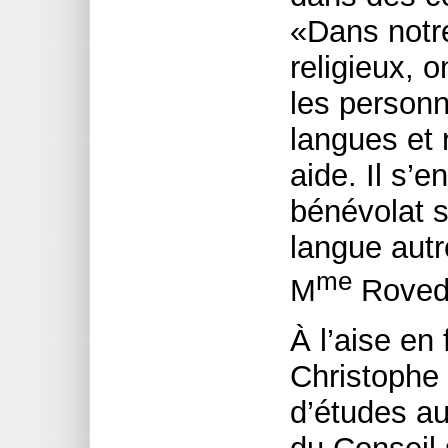
«Dans notr
religieux, o
les personn
langues et r
aide. Il s’e
bénévolat s
langue autr
me
M
Roved
À l’aise en
Christophe 
d’études au