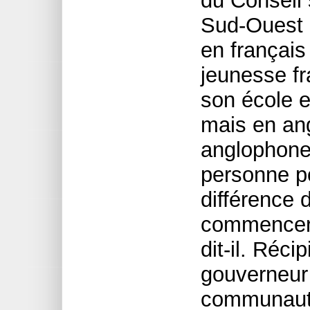
du Conseil 
Sud-Ouest 
en français
jeunesse f
son école e
mais en ang
anglophone.
personne po
différence 
commencer
dit-il. Réci
gouverneur 
communauta