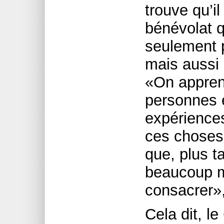
trouve qu’il
bénévolat q
seulement p
mais aussi 
«On appren
personnes e
expériences
ces choses
que, plus t
beaucoup m
consacrer», 
Cela dit,