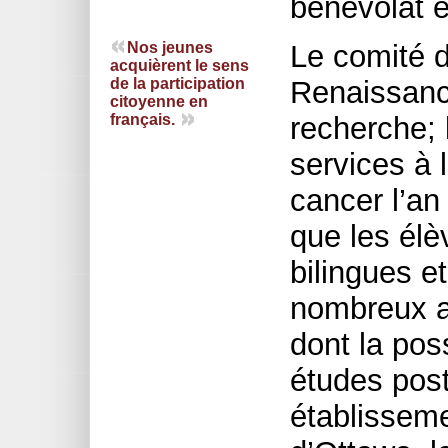
bénévolat e
Nos jeunes
Le comité d
acquièrent le sens
de la participation
Renaissance
citoyenne en
français.
recherche; l
services à 
cancer l’an
que les élè
bilingues e
nombreux a
dont la pos
études pos
établissem