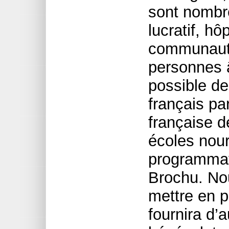
sont nombr
lucratif, hô
communauta
personnes â
possible d
français par
française d
écoles nour
programmat
Brochu. No
mettre en p
fournira d’a