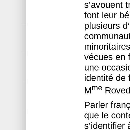
s’avouent t
font leur b
plusieurs d
communauté
minoritaire
vécues en 
une occasio
identité de
me
M
Roved
Parler fran
que le cont
s’identifie