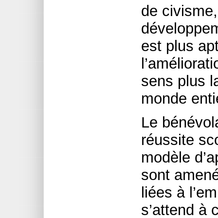
de civisme,
développem
est plus ap
l’améliorat
sens plus l
monde entie
Le bénévola
réussite sco
modèle d’ap
sont amenés
liées à l’e
s’attend à c