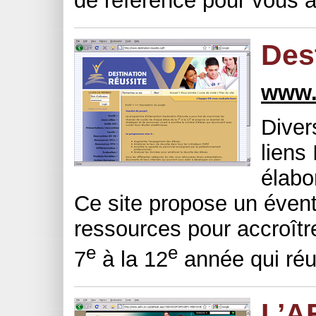
de référence pour vous a
Des
www.d
Diver
liens
élabo
Ce site propose un éventa
ressources pour accroîtr
e
e
7
à la 12
année qui réus
L’A