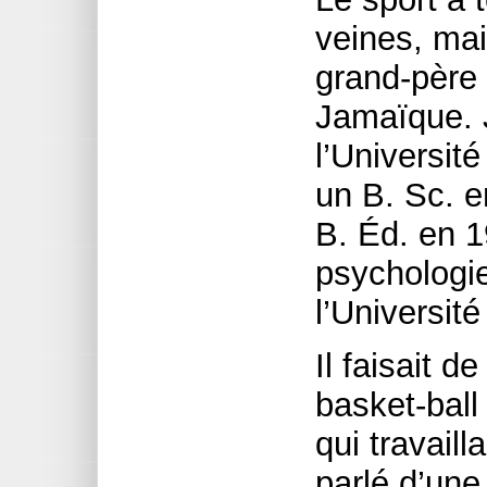
veines, mai
grand-père 
Jamaïque. J
l’Universit
un B. Sc. e
B. Éd. en 1
psychologie
l’Universit
Il faisait d
basket-ball
qui travaill
parlé d’une