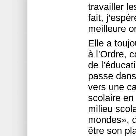
travailler l
fait, j’espè
meilleure o
Elle a touj
à l’Ordre, c
de l’éducat
passe dans
vers une ca
scolaire en
milieu scol
mondes», di
être son pl