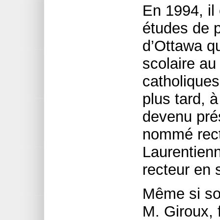
En 1994, i
études de p
d’Ottawa qu
scolaire au
catholique
plus tard, 
devenu prés
nommé recte
Laurentienn
recteur en 
Même si so
M. Giroux, 