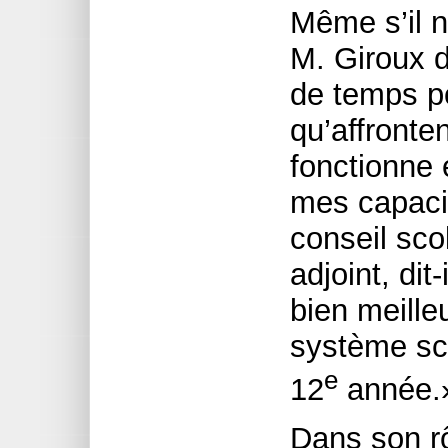
Même s’il 
M. Giroux di
de temps p
qu’affronte
fonctionne 
mes capacit
conseil sco
adjoint, dit
bien meill
système sco
e
12
année.
Dans son rô