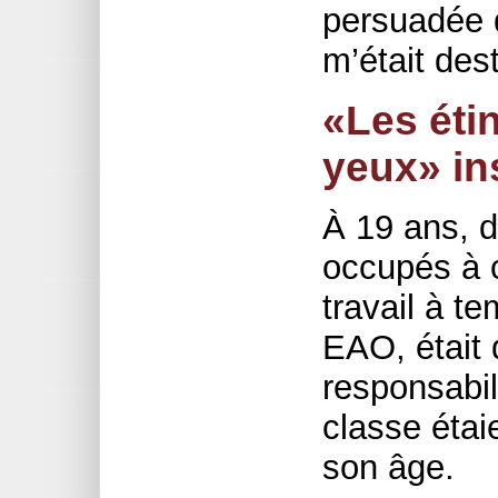
persuadée d
m’était des
«Les éti
yeux» in
À 19 ans, 
occupés à c
travail à t
EAO, était
responsabil
classe étai
son âge.