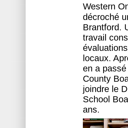
Western On
décroché un
Brantford. 
travail con
évaluations
locaux. Aprè
en a passé 
County Boa
joindre le D
School Boar
ans.