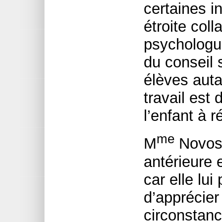
certaines in
étroite coll
psychologue
du conseil 
élèves aut
travail est 
l’enfant à r
me
M
Novose
antérieure 
car elle lu
d’apprécier
circonstanc