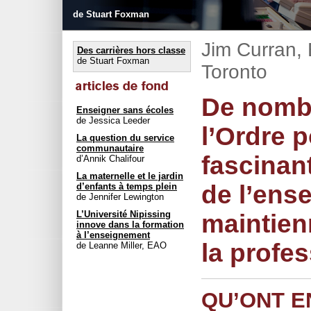
de Stuart Foxman
Jim Curran, 
Des carrières hors classe
de Stuart Foxman
Toronto
De nomb
Enseigner sans écoles
de Jessica Leeder
l’Ordre 
La question du service
communautaire
fascinan
d’Annik Chalifour
La maternelle et le jardin
de l’ens
d’enfants à temps plein
de Jennifer Lewington
L’Université Nipissing
maintien
innove dans la formation
à l’enseignement
la profe
de Leanne Miller, EAO
QU’ONT 