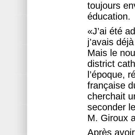
toujours en
éducation.
«J’ai été a
j’avais déjà
Mais le nou
district ca
l’époque, r
française d
cherchait u
seconder le
M. Giroux a
Après avoi