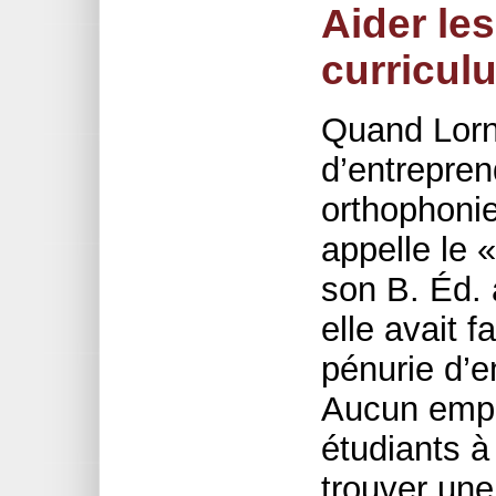
Aider le
curricul
Quand Lorn
d’entrepren
orthophonie
appelle le 
son B. Éd. 
elle avait f
pénurie d’
Aucun empl
étudiants à 
trouver une