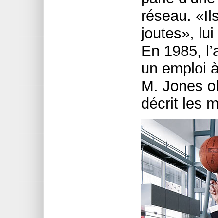
réseau. «Il
joutes», lui
En 1985, l
un emploi à
M. Jones ob
décrit les 