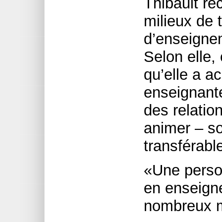
Thibault re
milieux de 
d’enseigne
Selon elle,
qu’elle a ac
enseignante
des relatio
animer – so
transférabl
«Une perso
en enseign
nombreux m