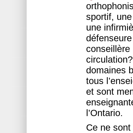
orthophonis
sportif, un
une infirmi
défenseure 
conseillère 
circulation?
domaines bi
tous l’ense
et sont me
enseignant
l’Ontario.
Ce ne sont