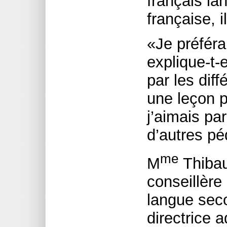
français l
française, i
«Je préféra
explique-t-
par les dif
une leçon p
j’aimais pa
d’autres p
me
M
Thibaul
conseillère
langue seco
directrice 